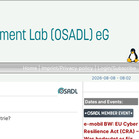
Home
|
Imprint/Privacy policy
|
Login/Subscribe
2026-08-08 - 08:02
Dates and Events:
trie?
e-mobil BW: EU Cyber
Resilience Act (CRA) –
Was bedeutet er für