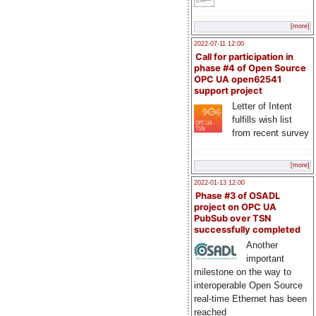
[more]
2022-07-11 12:00
Call for participation in
phase #4 of Open Source
OPC UA open62541
support project
Letter of Intent
fulfills wish list
from recent survey
[more]
2022-01-13 12:00
Phase #3 of OSADL
project on OPC UA
PubSub over TSN
successfully completed
Another
important
milestone on the way to
interoperable Open Source
real-time Ethernet has been
reached