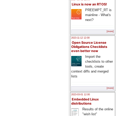
Linux is now an RTOS!
PREEMPT_RT is
mainline - What's
next?
[more]
2023-11-12 12:00
Open Source License
Obligations Checklists
even better now
Import the
checklists to other
tools, create
context diffs and merged
lists
[more]
2023-03-01 12:00
Embedded Linux
distributions
Results of the online
"wish list"