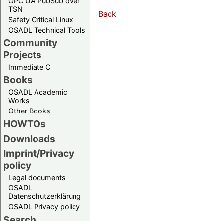
OPC UA PubSub over
TSN
Back
Safety Critical Linux
OSADL Technical Tools
Community
Projects
Immediate C
Books
OSADL Academic
Works
Other Books
HOWTOs
Downloads
Imprint/Privacy
policy
Legal documents
OSADL
Datenschutzerklärung
OSADL Privacy policy
Search