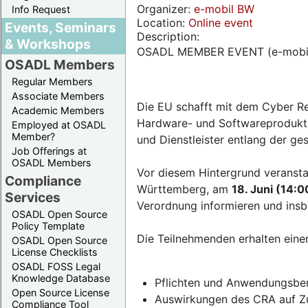
Organizer:
e-mobil BW
Info Request
Location:
Online event
Events, Seminars
Description:
& Workshops
OSADL MEMBER EVENT (e-mobi
OSADL Members
Regular Members
Associate Members
Die EU schafft mit dem Cyber Re
Academic Members
Hardware- und Softwareprodukten
Employed at OSADL
Member?
und Dienstleister entlang der g
Job Offerings at
OSADL Members
Vor diesem Hintergrund veransta
Compliance
Württemberg, am
18. Juni (14:0
Services
Verordnung informieren und insb
OSADL Open Source
Policy Template
Die Teilnehmenden erhalten eine
OSADL Open Source
License Checklists
OSADL FOSS Legal
Knowledge Database
Pflichten und Anwendungsber
Open Source License
Auswirkungen des CRA auf Zul
Compliance Tool