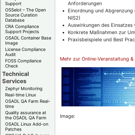
Anforderungen
Support
OSSelot – The Open
Einordnung und Abgrenzung d
Source Curation
NIS2)
Database
Auswirkungen des Einsatzes 
CRA Compliance
Support Projects
Konkrete Maßnahmen zur Umse
OSADL Container Base
Praxisbeispiele und Best Pra
Image
License Compliance
Audit
Mehr zur Online-Veranstaltung 
FOSS Compliance
Check
Technical
Services
Zephyr Monitoring
Real-time Linux
OSADL QA Farm Real-
time
Quality assurance at
Image:
the OSADL QA Farm
OSADL Linux Add-on
Patches