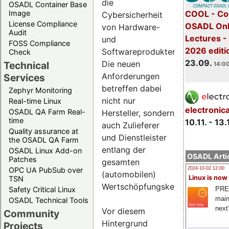
die
OSADL Container Base
COOL - Co
Image
Cybersicherheit
License Compliance
OSADL Onl
von Hardware-
Audit
Lectures 
und
FOSS Compliance
2026 editi
Softwareprodukten.
Check
23.09.
Die neuen
Technical
14:00
Anforderungen
Services
betreffen dabei
Zephyr Monitoring
nicht nur
Real-time Linux
electronic
OSADL QA Farm Real-
Hersteller, sondern
time
10.11. - 13.
auch Zulieferer
Quality assurance at
und Dienstleister
the OSADL QA Farm
entlang der
OSADL Linux Add-on
OSADL Artic
Patches
gesamten
OPC UA PubSub over
2024-10-02 12:00
(automobilen)
Linux is now
TSN
Wertschöpfungskette.
PRE
Safety Critical Linux
main
OSADL Technical Tools
next
Vor diesem
Community
Hintergrund
Projects