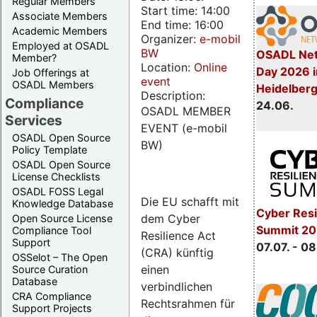
Regular Members
Start time: 14:00
Associate Members
End time: 16:00
Academic Members
Organizer:
e-mobil
Employed at OSADL
BW
OSADL Net
Member?
Location:
Online
Day 2026 i
Job Offerings at
event
OSADL Members
Heidelber
Description:
Compliance
24.06.
OSADL MEMBER
Services
EVENT (e-mobil
OSADL Open Source
BW)
Policy Template
OSADL Open Source
License Checklists
OSADL FOSS Legal
Die EU schafft mit
Knowledge Database
Cyber Resi
dem Cyber
Open Source License
Summit 2
Compliance Tool
Resilience Act
Support
07.07. - 08
(CRA) künftig
OSSelot – The Open
einen
Source Curation
Database
verbindlichen
CRA Compliance
Rechtsrahmen für
Support Projects