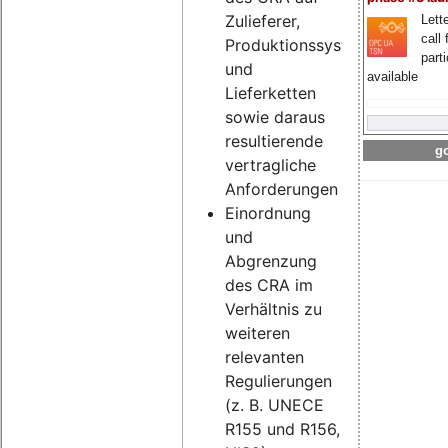
Zulieferer,
Lette
call 
Produktionssysteme
part
und
available
Lieferketten
sowie daraus
resultierende
go
vertragliche
Anforderungen
Einordnung
und
Abgrenzung
des CRA im
Verhältnis zu
weiteren
relevanten
Regulierungen
(z. B. UNECE
R155 und R156,