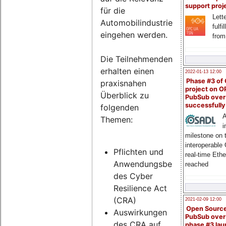
support proj
für die
Lette
Automobilindustrie
fulfi
eingehen werden.
from
Die Teilnehmenden
erhalten einen
2022-01-13 12:00
Phase #3 of
praxisnahen
project on 
Überblick zu
PubSub over
successfull
folgenden
A
Themen:
i
milestone on 
interoperable
Pflichten und
real-time Eth
Anwendungsbereich
reached
des Cyber
Resilience Act
(CRA)
2021-02-09 12:00
Open Sourc
Auswirkungen
PubSub over
des CRA auf
phase #3 la