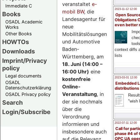
veranstaltet
e-
Immediate C
2023-11-12 12:00
mobil BW
, die
Books
Open Source
Landesagentur für
Obligations 
OSADL Academic
even better
neue
Works
Impo
Mobilitätslösungen
Other Books
chec
HOWTOs
und Automotive
tool
Baden-
context diffs
Downloads
lists
Württemberg, am
Imprint/Privacy
18. Juni (14:00 –
policy
16:00 Uhr)
eine
Legal documents
kostenfreie
2023-03-01 12:00
OSADL
Embedded L
Online-
Datenschutzerklärung
distributions
Veranstaltung
, in
OSADL Privacy policy
Result
der sie nochmals
"wish l
Search
über die
Login/Subscribe
Verordnung
informieren und
2022-07-11 12:00
Call for parti
insbesondere auch
phase #4 of
auf die Relevanz
OPC UA ope