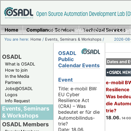
Home
Compliance Services
Home
|
Imprint/Privacy policy
Technical Services
|
Login
You are here:
Home
/
Events, Seminars & Workshops
/
2026-08-
OSADL
OSADL
Public
Dates and E
What is OSADL
Calendar Events
How to join
In the Media
Event
e-mobil B
Partners
Title: e-mobil BW:
Jobs@OSADL
Resilience
EU Cyber
Logos
Was bedeut
Resilience Act
Info Request
die Automo
(CRA) – Was
Events, Seminars
trie?
bedeutet er für die
& Workshops
18.06.
Automobilindus-
14:00
trie?
OSADL Members
Date: 18.06.