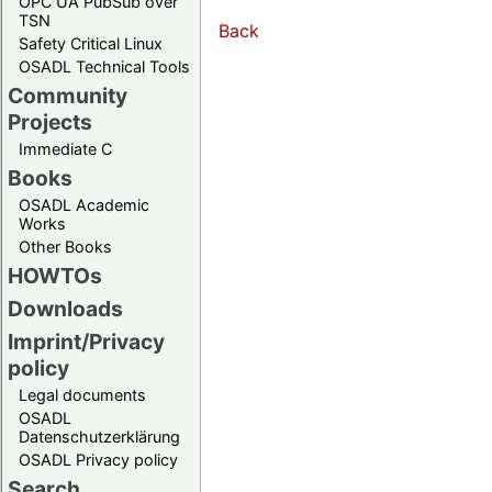
OPC UA PubSub over
TSN
Back
Safety Critical Linux
OSADL Technical Tools
Community
Projects
Immediate C
Books
OSADL Academic
Works
Other Books
HOWTOs
Downloads
Imprint/Privacy
policy
Legal documents
OSADL
Datenschutzerklärung
OSADL Privacy policy
Search