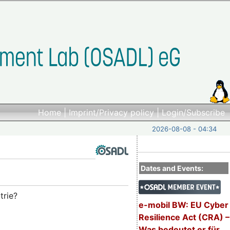
Home
|
Imprint/Privacy policy
|
Login/Subscribe
2026-08-08 - 04:34
Dates and Events:
trie?
e-mobil BW: EU Cyber
Resilience Act (CRA) –
Was bedeutet er für