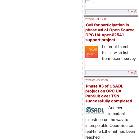
[more]
2022-07-11 12:00
Call for participation in
phase #4 of Open Source
OPC UA open62541
support project
Letter of Intent
fulfills wish list
from recent survey
[more]
2022-01-13 12:00
Phase #3 of OSADL
project on OPC UA
PubSub over TSN
successfully completed
Another
important
milestone on the way to
interoperable Open Source
real-time Ethernet has been
reached