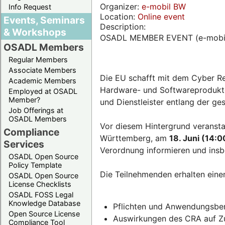
Organizer:
e-mobil BW
Info Request
Location:
Online event
Events, Seminars
Description:
& Workshops
OSADL MEMBER EVENT (e-mobi
OSADL Members
Regular Members
Associate Members
Die EU schafft mit dem Cyber Re
Academic Members
Hardware- und Softwareprodukten
Employed at OSADL
Member?
und Dienstleister entlang der g
Job Offerings at
OSADL Members
Vor diesem Hintergrund veransta
Compliance
Württemberg, am
18. Juni (14:0
Services
Verordnung informieren und insb
OSADL Open Source
Policy Template
Die Teilnehmenden erhalten eine
OSADL Open Source
License Checklists
OSADL FOSS Legal
Knowledge Database
Pflichten und Anwendungsber
Open Source License
Auswirkungen des CRA auf Zul
Compliance Tool