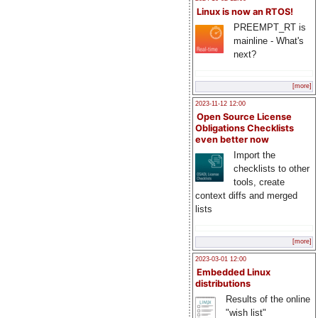
Linux is now an RTOS!
PREEMPT_RT is
mainline - What's
next?
[more]
2023-11-12 12:00
Open Source License
Obligations Checklists
even better now
Import the
checklists to other
tools, create
context diffs and merged
lists
[more]
2023-03-01 12:00
Embedded Linux
distributions
Results of the online
"wish list"