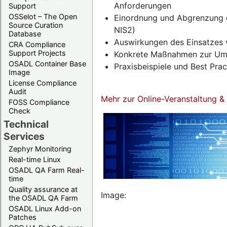
Anforderungen
Support
OSSelot – The Open
Einordnung und Abgrenzung d
Source Curation
NIS2)
Database
Auswirkungen des Einsatzes 
CRA Compliance
Support Projects
Konkrete Maßnahmen zur Umse
OSADL Container Base
Praxisbeispiele und Best Pra
Image
License Compliance
Audit
Mehr zur Online-Veranstaltung 
FOSS Compliance
Check
Technical
Services
Zephyr Monitoring
Real-time Linux
OSADL QA Farm Real-
time
Quality assurance at
Image:
the OSADL QA Farm
OSADL Linux Add-on
Patches