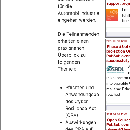
support proj
für die
Lette
Automobilindustrie
fulfi
eingehen werden.
from
Die Teilnehmenden
erhalten einen
2022-01-13 12:00
Phase #3 of
praxisnahen
project on 
Überblick zu
PubSub over
successfull
folgenden
A
Themen:
i
milestone on 
interoperable
Pflichten und
real-time Eth
Anwendungsbereich
reached
des Cyber
Resilience Act
(CRA)
2021-02-09 12:00
Open Sourc
Auswirkungen
PubSub over
des CRA auf
phase #3 la