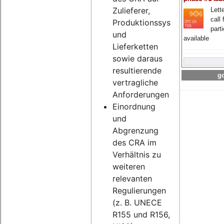
Zulieferer,
Lette
call 
Produktionssysteme
part
und
available
Lieferketten
sowie daraus
resultierende
go
vertragliche
Anforderungen
Einordnung
und
Abgrenzung
des CRA im
Verhältnis zu
weiteren
relevanten
Regulierungen
(z. B. UNECE
R155 und R156,