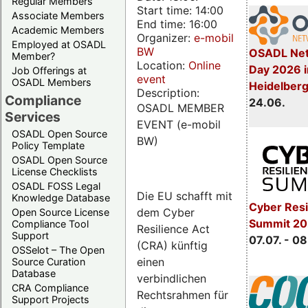
Regular Members
Start time: 14:00
Associate Members
End time: 16:00
Academic Members
Organizer:
e-mobil
Employed at OSADL
BW
OSADL Net
Member?
Location:
Online
Day 2026 i
Job Offerings at
event
OSADL Members
Heidelber
Description:
Compliance
24.06.
OSADL MEMBER
Services
EVENT (e-mobil
OSADL Open Source
BW)
Policy Template
OSADL Open Source
License Checklists
OSADL FOSS Legal
Die EU schafft mit
Knowledge Database
Cyber Resi
dem Cyber
Open Source License
Summit 2
Compliance Tool
Resilience Act
Support
07.07. - 08
(CRA) künftig
OSSelot – The Open
einen
Source Curation
Database
verbindlichen
CRA Compliance
Rechtsrahmen für
Support Projects