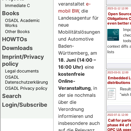
veranstaltet
e-
Immediate C
2023-11-12 12:00
mobil BW
, die
Books
Open Source
Landesagentur für
Obligations 
OSADL Academic
even better
neue
Works
Impo
Mobilitätslösungen
Other Books
chec
HOWTOs
und Automotive
tool
Baden-
context diffs
Downloads
lists
Württemberg, am
Imprint/Privacy
18. Juni (14:00 –
policy
16:00 Uhr)
eine
Legal documents
kostenfreie
2023-03-01 12:00
OSADL
Embedded L
Online-
Datenschutzerklärung
distributions
Veranstaltung
, in
OSADL Privacy policy
Result
der sie nochmals
"wish l
Search
über die
Login/Subscribe
Verordnung
informieren und
2022-07-11 12:00
Call for parti
insbesondere auch
phase #4 of
auf die Relevanz
OPC UA ope