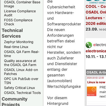
die
OSADL Container Base
COOL - Co
Image
Cybersicherheit
License Compliance
OSADL Onl
von Hardware-
Audit
Lectures 
und
FOSS Compliance
2026 editi
Softwareprodukten.
Check
23.09.
Die neuen
Technical
14:00
Anforderungen
Services
betreffen dabei
Zephyr Monitoring
nicht nur
Real-time Linux
electronic
OSADL QA Farm Real-
Hersteller, sondern
time
10.11. - 13.
auch Zulieferer
Quality assurance at
und Dienstleister
the OSADL QA Farm
entlang der
OSADL Linux Add-on
OSADL Artic
Patches
gesamten
OPC UA PubSub over
2024-10-02 12:00
(automobilen)
Linux is now
TSN
Wertschöpfungskette.
PRE
Safety Critical Linux
main
OSADL Technical Tools
next
Vor diesem
Community
Hintergrund
Projects