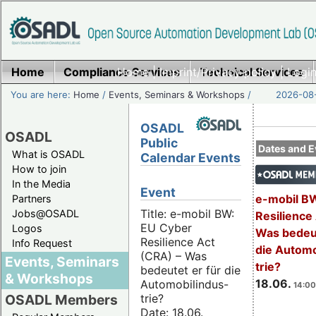
Home
Compliance Services
Home
|
Imprint/Privacy policy
Technical Services
|
Login
You are here:
Home
/
Events, Seminars & Workshops
/
2026-08-
OSADL
OSADL
Public
Dates and E
What is OSADL
Calendar Events
How to join
In the Media
Event
e-mobil B
Partners
Title: e-mobil BW:
Jobs@OSADL
Resilience
EU Cyber
Logos
Was bedeut
Resilience Act
Info Request
die Automo
(CRA) – Was
Events, Seminars
trie?
bedeutet er für die
& Workshops
18.06.
Automobilindus-
14:00
trie?
OSADL Members
Date: 18.06.