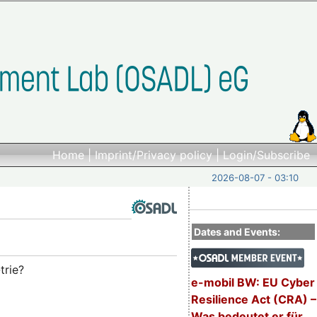
Home
|
Imprint/Privacy policy
|
Login/Subscribe
2026-08-07 - 03:10
Dates and Events:
trie?
e-mobil BW: EU Cyber
Resilience Act (CRA) –
Was bedeutet er für