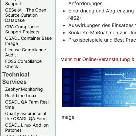
Anforderungen
Support
OSSelot – The Open
Einordnung und Abgrenzung d
Source Curation
NIS2)
Database
Auswirkungen des Einsatzes 
CRA Compliance
Support Projects
Konkrete Maßnahmen zur Umse
OSADL Container Base
Praxisbeispiele und Best Pra
Image
License Compliance
Audit
Mehr zur Online-Veranstaltung 
FOSS Compliance
Check
Technical
Services
Zephyr Monitoring
Real-time Linux
OSADL QA Farm Real-
time
Quality assurance at
Image:
the OSADL QA Farm
OSADL Linux Add-on
Patches