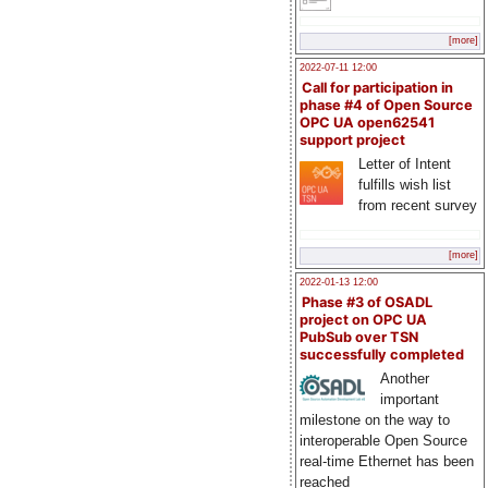
[more]
2022-07-11 12:00
Call for participation in
phase #4 of Open Source
OPC UA open62541
support project
Letter of Intent
fulfills wish list
from recent survey
[more]
2022-01-13 12:00
Phase #3 of OSADL
project on OPC UA
PubSub over TSN
successfully completed
Another
important
milestone on the way to
interoperable Open Source
real-time Ethernet has been
reached