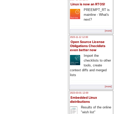
Linux is now an RTOS!
PREEMPT_RT is
mainline - What's
next?
[more]
2023-11-12 12:00
Open Source License
Obligations Checklists
even better now
Import the
checklists to other
tools, create
context diffs and merged
lists
[more]
2023-03-01 12:00
Embedded Linux
distributions
Results of the online
"wish list"