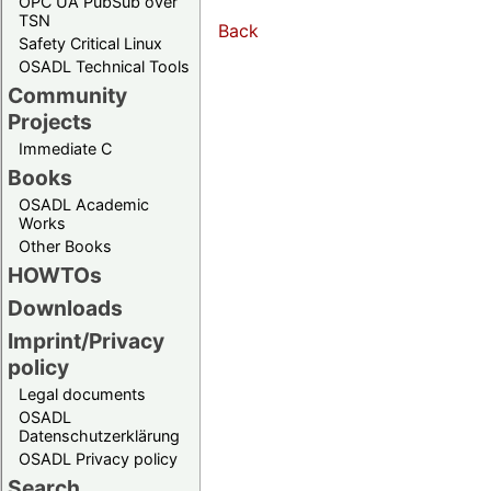
OPC UA PubSub over
TSN
Back
Safety Critical Linux
OSADL Technical Tools
Community
Projects
Immediate C
Books
OSADL Academic
Works
Other Books
HOWTOs
Downloads
Imprint/Privacy
policy
Legal documents
OSADL
Datenschutzerklärung
OSADL Privacy policy
Search