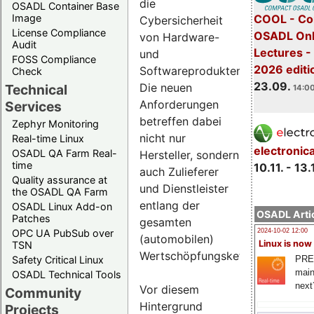
die
OSADL Container Base
COOL - Co
Image
Cybersicherheit
License Compliance
OSADL Onl
von Hardware-
Audit
Lectures 
und
FOSS Compliance
2026 editi
Softwareprodukten.
Check
23.09.
Die neuen
Technical
14:00
Anforderungen
Services
betreffen dabei
Zephyr Monitoring
nicht nur
Real-time Linux
electronic
OSADL QA Farm Real-
Hersteller, sondern
time
10.11. - 13.
auch Zulieferer
Quality assurance at
und Dienstleister
the OSADL QA Farm
entlang der
OSADL Linux Add-on
OSADL Artic
Patches
gesamten
OPC UA PubSub over
2024-10-02 12:00
(automobilen)
Linux is now
TSN
Wertschöpfungskette.
PRE
Safety Critical Linux
main
OSADL Technical Tools
next
Vor diesem
Community
Hintergrund
Projects