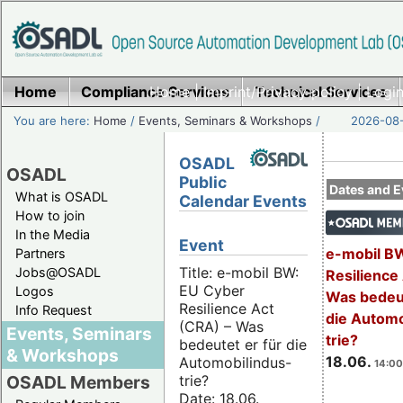
Home
Compliance Services
Home
|
Imprint/Privacy policy
Technical Services
|
Login
You are here:
Home
/
Events, Seminars & Workshops
/
2026-08-
OSADL
OSADL
Public
Dates and E
What is OSADL
Calendar Events
How to join
In the Media
Event
e-mobil B
Partners
Title: e-mobil BW:
Jobs@OSADL
Resilience
EU Cyber
Logos
Was bedeut
Resilience Act
Info Request
die Automo
(CRA) – Was
Events, Seminars
trie?
bedeutet er für die
& Workshops
18.06.
Automobilindus-
14:00
trie?
OSADL Members
Date: 18.06.