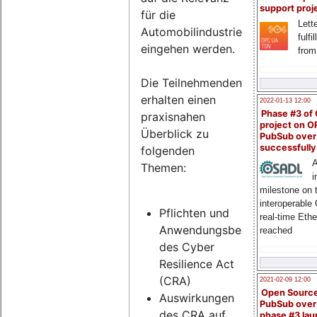
support proj
für die
Lette
Automobilindustrie
fulfi
eingehen werden.
from
Die Teilnehmenden
erhalten einen
2022-01-13 12:00
Phase #3 of
praxisnahen
project on 
Überblick zu
PubSub over
successfull
folgenden
A
Themen:
i
milestone on 
interoperable
Pflichten und
real-time Eth
Anwendungsbereich
reached
des Cyber
Resilience Act
(CRA)
2021-02-09 12:00
Open Sourc
Auswirkungen
PubSub over
des CRA auf
phase #3 la