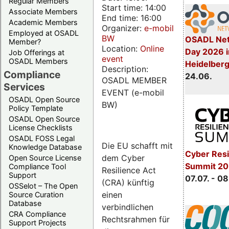
Regular Members
Start time: 14:00
Associate Members
End time: 16:00
Academic Members
Organizer:
e-mobil
Employed at OSADL
BW
OSADL Net
Member?
Location:
Online
Day 2026 i
Job Offerings at
event
OSADL Members
Heidelber
Description:
Compliance
24.06.
OSADL MEMBER
Services
EVENT (e-mobil
OSADL Open Source
BW)
Policy Template
OSADL Open Source
License Checklists
OSADL FOSS Legal
Die EU schafft mit
Knowledge Database
Cyber Resi
dem Cyber
Open Source License
Summit 2
Compliance Tool
Resilience Act
Support
07.07. - 08
(CRA) künftig
OSSelot – The Open
einen
Source Curation
Database
verbindlichen
CRA Compliance
Rechtsrahmen für
Support Projects