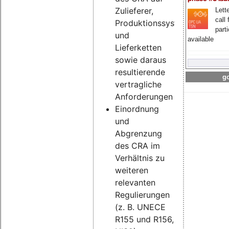
Zulieferer,
Lette
call 
Produktionssysteme
part
und
available
Lieferketten
sowie daraus
resultierende
go
vertragliche
Anforderungen
Einordnung
und
Abgrenzung
des CRA im
Verhältnis zu
weiteren
relevanten
Regulierungen
(z. B. UNECE
R155 und R156,