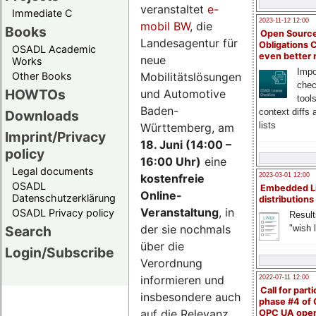
veranstaltet
e-
Immediate C
2023-11-12 12:00
mobil BW
, die
Books
Open Source
Landesagentur für
Obligations 
OSADL Academic
even better
neue
Works
Impo
Mobilitätslösungen
Other Books
chec
HOWTOs
und Automotive
tool
Baden-
context diffs
Downloads
lists
Württemberg, am
Imprint/Privacy
18. Juni (14:00 –
policy
16:00 Uhr)
eine
Legal documents
kostenfreie
2023-03-01 12:00
OSADL
Embedded L
Online-
Datenschutzerklärung
distributions
Veranstaltung
, in
OSADL Privacy policy
Result
der sie nochmals
"wish l
Search
über die
Login/Subscribe
Verordnung
informieren und
2022-07-11 12:00
Call for parti
insbesondere auch
phase #4 of
auf die Relevanz
OPC UA ope