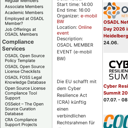
Regular Members
Start time: 14:00
Associate Members
End time: 16:00
Academic Members
Organizer:
e-mobil
Employed at OSADL
BW
OSADL Net
Member?
Location:
Online
Day 2026 i
Job Offerings at
event
OSADL Members
Heidelber
Description:
Compliance
24.06.
OSADL MEMBER
Services
EVENT (e-mobil
OSADL Open Source
BW)
Policy Template
OSADL Open Source
License Checklists
OSADL FOSS Legal
Die EU schafft mit
Knowledge Database
Cyber Resi
dem Cyber
Open Source License
Summit 2
Compliance Tool
Resilience Act
Support
07.07. - 08
(CRA) künftig
OSSelot – The Open
einen
Source Curation
Database
verbindlichen
CRA Compliance
Rechtsrahmen für
Support Projects