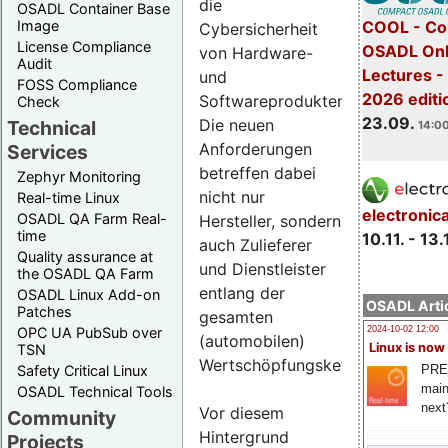
die
OSADL Container Base
COOL - Co
Image
Cybersicherheit
License Compliance
OSADL Onl
von Hardware-
Audit
Lectures 
und
FOSS Compliance
2026 editi
Softwareprodukten.
Check
23.09.
Die neuen
Technical
14:00
Anforderungen
Services
betreffen dabei
Zephyr Monitoring
nicht nur
Real-time Linux
electronic
OSADL QA Farm Real-
Hersteller, sondern
time
10.11. - 13.
auch Zulieferer
Quality assurance at
und Dienstleister
the OSADL QA Farm
entlang der
OSADL Linux Add-on
OSADL Artic
Patches
gesamten
OPC UA PubSub over
2024-10-02 12:00
(automobilen)
Linux is now
TSN
Wertschöpfungskette.
PRE
Safety Critical Linux
main
OSADL Technical Tools
next
Vor diesem
Community
Hintergrund
Projects