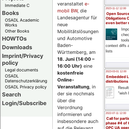
veranstaltet
e-
Immediate C
2023-11-12 12:00
mobil BW
, die
Books
Open Source
Landesagentur für
Obligations 
OSADL Academic
even better
neue
Works
Impo
Mobilitätslösungen
Other Books
chec
HOWTOs
und Automotive
tool
Baden-
context diffs
Downloads
lists
Württemberg, am
Imprint/Privacy
18. Juni (14:00 –
policy
16:00 Uhr)
eine
Legal documents
kostenfreie
2023-03-01 12:00
OSADL
Embedded L
Online-
Datenschutzerklärung
distributions
Veranstaltung
, in
OSADL Privacy policy
Result
der sie nochmals
"wish l
Search
über die
Login/Subscribe
Verordnung
informieren und
2022-07-11 12:00
Call for parti
insbesondere auch
phase #4 of
auf die Relevanz
OPC UA ope