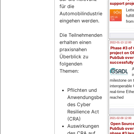
support proj
für die
Lette
Automobilindustrie
fulfi
eingehen werden.
from
Die Teilnehmenden
erhalten einen
2022-01-13 12:00
Phase #3 of
praxisnahen
project on 
Überblick zu
PubSub over
successfull
folgenden
A
Themen:
i
milestone on 
interoperable
Pflichten und
real-time Eth
Anwendungsbereich
reached
des Cyber
Resilience Act
(CRA)
2021-02-09 12:00
Open Sourc
Auswirkungen
PubSub over
des CRA auf
phase #3 la