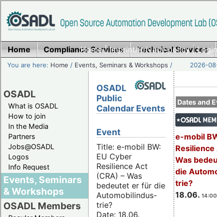
Home
Compliance Services
Home
|
Imprint/Privacy policy
Technical Services
|
Login
You are here:
Home
/
Events, Seminars & Workshops
/
2026-08-
OSADL
OSADL
Public
Dates and E
What is OSADL
Calendar Events
How to join
In the Media
Event
e-mobil B
Partners
Title: e-mobil BW:
Jobs@OSADL
Resilience
EU Cyber
Logos
Was bedeut
Resilience Act
Info Request
die Automo
(CRA) – Was
Events, Seminars
trie?
bedeutet er für die
& Workshops
18.06.
Automobilindus-
14:00
trie?
OSADL Members
Date: 18.06.