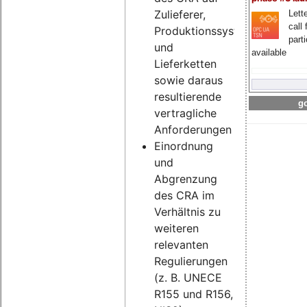
Zulieferer,
Lette
call 
Produktionssysteme
part
und
available
Lieferketten
sowie daraus
resultierende
go
vertragliche
Anforderungen
Einordnung
und
Abgrenzung
des CRA im
Verhältnis zu
weiteren
relevanten
Regulierungen
(z. B. UNECE
R155 und R156,