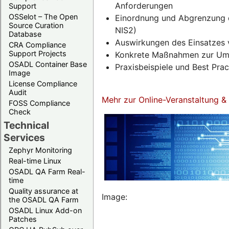
Anforderungen
Support
OSSelot – The Open
Einordnung und Abgrenzung d
Source Curation
NIS2)
Database
Auswirkungen des Einsatzes 
CRA Compliance
Support Projects
Konkrete Maßnahmen zur Umse
OSADL Container Base
Praxisbeispiele und Best Pra
Image
License Compliance
Audit
Mehr zur Online-Veranstaltung 
FOSS Compliance
Check
Technical
Services
Zephyr Monitoring
Real-time Linux
OSADL QA Farm Real-
time
Quality assurance at
Image:
the OSADL QA Farm
OSADL Linux Add-on
Patches