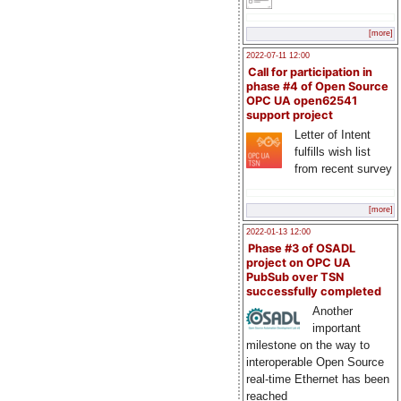
[more]
2022-07-11 12:00
Call for participation in
phase #4 of Open Source
OPC UA open62541
support project
Letter of Intent
fulfills wish list
from recent survey
[more]
2022-01-13 12:00
Phase #3 of OSADL
project on OPC UA
PubSub over TSN
successfully completed
Another
important
milestone on the way to
interoperable Open Source
real-time Ethernet has been
reached