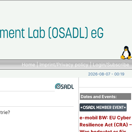
Home
|
Imprint/Privacy policy
|
Login/Subscribe
2026-08-07 - 00:19
Dates and Events:
trie?
e-mobil BW: EU Cyber
Resilience Act (CRA) –
Was bedeutet er für