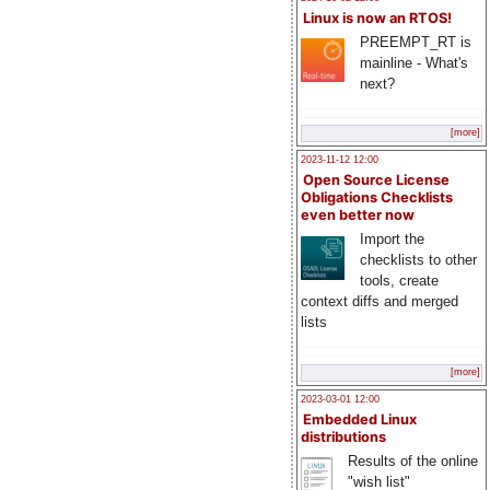
Linux is now an RTOS!
PREEMPT_RT is
mainline - What's
next?
[more]
2023-11-12 12:00
Open Source License
Obligations Checklists
even better now
Import the
checklists to other
tools, create
context diffs and merged
lists
[more]
2023-03-01 12:00
Embedded Linux
distributions
Results of the online
"wish list"