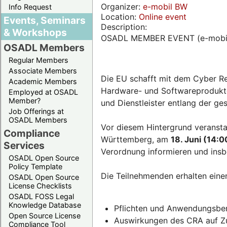
Organizer:
e-mobil BW
Info Request
Location:
Online event
Events, Seminars
Description:
& Workshops
OSADL MEMBER EVENT (e-mobi
OSADL Members
Regular Members
Associate Members
Die EU schafft mit dem Cyber Re
Academic Members
Hardware- und Softwareprodukten
Employed at OSADL
Member?
und Dienstleister entlang der g
Job Offerings at
OSADL Members
Vor diesem Hintergrund veransta
Compliance
Württemberg, am
18. Juni (14:0
Services
Verordnung informieren und insb
OSADL Open Source
Policy Template
Die Teilnehmenden erhalten eine
OSADL Open Source
License Checklists
OSADL FOSS Legal
Knowledge Database
Pflichten und Anwendungsber
Open Source License
Auswirkungen des CRA auf Zul
Compliance Tool