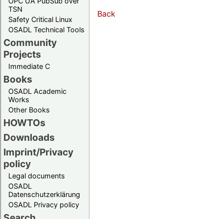
OPC UA PubSub over
TSN
Back
Safety Critical Linux
OSADL Technical Tools
Community
Projects
Immediate C
Books
OSADL Academic
Works
Other Books
HOWTOs
Downloads
Imprint/Privacy
policy
Legal documents
OSADL
Datenschutzerklärung
OSADL Privacy policy
Search