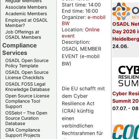
Regular Members
Start time: 14:00
Associate Members
End time: 16:00
Academic Members
Organizer:
e-mobil
Employed at OSADL
BW
OSADL Net
Member?
Location:
Online
Day 2026 i
Job Offerings at
event
OSADL Members
Heidelber
Description:
Compliance
24.06.
OSADL MEMBER
Services
EVENT (e-mobil
OSADL Open Source
BW)
Policy Template
OSADL Open Source
License Checklists
OSADL FOSS Legal
Die EU schafft mit
Knowledge Database
Cyber Resi
dem Cyber
Open Source License
Summit 2
Compliance Tool
Resilience Act
Support
07.07. - 08
(CRA) künftig
OSSelot – The Open
einen
Source Curation
Database
verbindlichen
CRA Compliance
Rechtsrahmen für
Support Projects