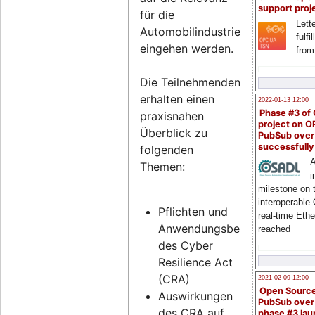
support proj
für die
Lette
Automobilindustrie
fulfi
eingehen werden.
from
Die Teilnehmenden
erhalten einen
2022-01-13 12:00
Phase #3 of
praxisnahen
project on 
Überblick zu
PubSub over
successfull
folgenden
A
Themen:
i
milestone on 
interoperable
Pflichten und
real-time Eth
Anwendungsbereich
reached
des Cyber
Resilience Act
(CRA)
2021-02-09 12:00
Open Sourc
Auswirkungen
PubSub over
des CRA auf
phase #3 la