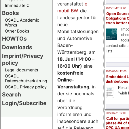
veranstaltet
e-
Immediate C
2023-11-12 12:00
mobil BW
, die
Books
Open Source
Landesagentur für
Obligations 
OSADL Academic
even better
neue
Works
Impo
Mobilitätslösungen
Other Books
chec
HOWTOs
und Automotive
tool
Baden-
context diffs
Downloads
lists
Württemberg, am
Imprint/Privacy
18. Juni (14:00 –
policy
16:00 Uhr)
eine
Legal documents
kostenfreie
2023-03-01 12:00
OSADL
Embedded L
Online-
Datenschutzerklärung
distributions
Veranstaltung
, in
OSADL Privacy policy
Result
der sie nochmals
"wish l
Search
über die
Login/Subscribe
Verordnung
informieren und
2022-07-11 12:00
Call for parti
insbesondere auch
phase #4 of
auf die Relevanz
OPC UA ope