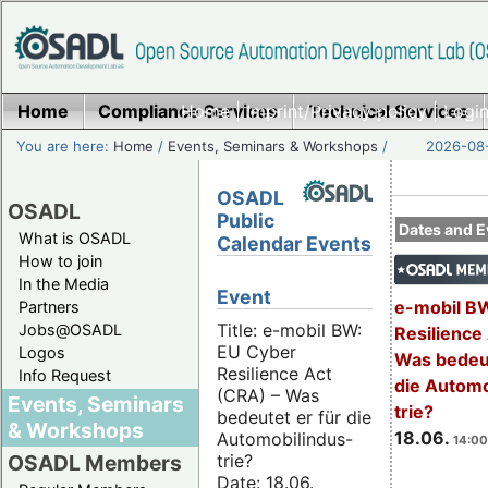
Home
Compliance Services
Home
|
Imprint/Privacy policy
Technical Services
|
Login
You are here:
Home
/
Events, Seminars & Workshops
/
2026-08-
OSADL
OSADL
Public
Dates and E
What is OSADL
Calendar Events
How to join
In the Media
Event
e-mobil B
Partners
Title: e-mobil BW:
Jobs@OSADL
Resilience
EU Cyber
Logos
Was bedeut
Resilience Act
Info Request
die Automo
(CRA) – Was
Events, Seminars
trie?
bedeutet er für die
& Workshops
18.06.
Automobilindus-
14:00
trie?
OSADL Members
Date: 18.06.