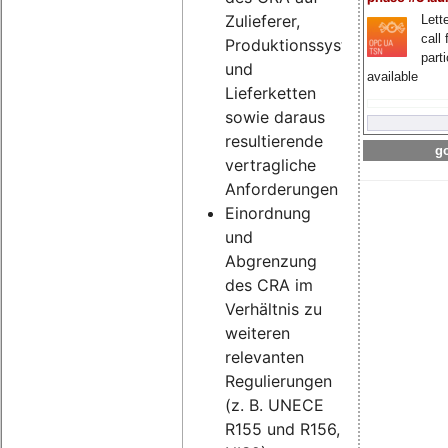
Zulieferer,
Lette
call 
Produktionssysteme
part
und
available
Lieferketten
sowie daraus
resultierende
go
vertragliche
Anforderungen
Einordnung
und
Abgrenzung
des CRA im
Verhältnis zu
weiteren
relevanten
Regulierungen
(z. B. UNECE
R155 und R156,