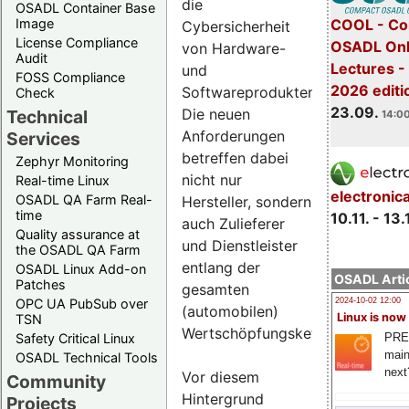
die
OSADL Container Base
COOL - Co
Image
Cybersicherheit
License Compliance
OSADL Onl
von Hardware-
Audit
Lectures 
und
FOSS Compliance
2026 editi
Softwareprodukten.
Check
23.09.
Die neuen
Technical
14:00
Anforderungen
Services
betreffen dabei
Zephyr Monitoring
nicht nur
Real-time Linux
electronic
OSADL QA Farm Real-
Hersteller, sondern
time
10.11. - 13.
auch Zulieferer
Quality assurance at
und Dienstleister
the OSADL QA Farm
entlang der
OSADL Linux Add-on
OSADL Artic
Patches
gesamten
OPC UA PubSub over
2024-10-02 12:00
(automobilen)
Linux is now
TSN
Wertschöpfungskette.
PRE
Safety Critical Linux
main
OSADL Technical Tools
next
Vor diesem
Community
Hintergrund
Projects