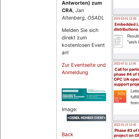
Antworten) zum
CRA
,
Jan
Altenberg, OSADL
2023-03-01 12:00
Embedded L
Melden Sie sich
distributions
Result
direkt zum
"wish l
kostenlosen Event
an!
Zur Eventseite und
2022-07-11 12:00
Call for parti
Anmeldung
phase #4 of
OPC UA ope
support proj
Lette
fulfi
from
Image:
2022-01-13 12:00
Phase #3 of
Back
project on 