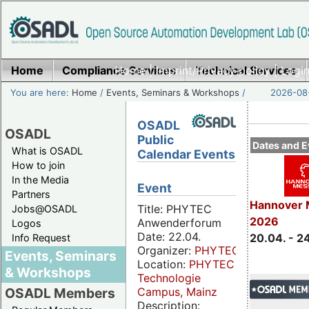
Home
Compliance Services
Home
|
Imprint/Privacy policy
Technical Services
|
Login
You are here:
Home
/
Events, Seminars & Workshops
/
2026-08-
OSADL
OSADL
Public
Dates and E
What is OSADL
Calendar Events
How to join
In the Media
Event
Partners
Hannover 
Title: PHYTEC
Jobs@OSADL
2026
Anwenderforum
Logos
Date: 22.04.
20.04. - 2
Info Request
Organizer:
PHYTEC
Events, Seminars
Location:
PHYTEC
& Workshops
Technologie
Campus, Mainz
OSADL Members
Description: