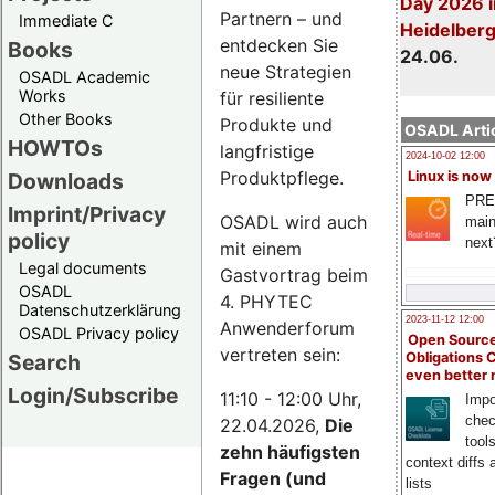
Day 2026 i
Partnern – und
Immediate C
Heidelber
entdecken Sie
Books
24.06.
neue Strategien
OSADL Academic
Works
für resiliente
Other Books
Produkte und
OSADL Artic
HOWTOs
langfristige
2024-10-02 12:00
Produktpflege.
Downloads
Linux is now
PRE
Imprint/Privacy
OSADL wird auch
main
policy
next
mit einem
Legal documents
Gastvortrag beim
OSADL
4. PHYTEC
Datenschutzerklärung
2023-11-12 12:00
Anwenderforum
OSADL Privacy policy
Open Source
vertreten sein:
Search
Obligations 
even better
Login/Subscribe
11:10 - 12:00 Uhr,
Impo
chec
22.04.2026,
Die
tool
zehn häufigsten
context diffs
Fragen (und
lists