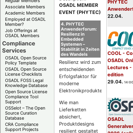
Regular Members
PHYTEC
OSADL MEMBER
Associate Members
Anwender
EVENT (PHYTEC)
Academic Members
22.04.
Employed at OSADL
4. PHYTEC
Member?
Anwenderforum:
Job Offerings at
Resilienz in
OSADL Members
Embedded
Compliance
Systemen –
Stabilität in Zeiten
Services
COOL - Co
des Wandels
OSADL Open Source
OSADL Onl
Resilienz wird zum
Policy Template
Lectures -
entscheidenden
OSADL Open Source
License Checklists
edition
Erfolgsfaktor für
OSADL FOSS Legal
29.04.
14:00
moderne
Knowledge Database
Elektronikprodukte.
Open Source License
Compliance Tool
Support
Wie man
OSSelot – The Open
Lieferketten
Source Curation
absichert,
Database
OSADL
Produktdesigns
CRA Compliance
Generalve
Support Projects
resilient gestaltet