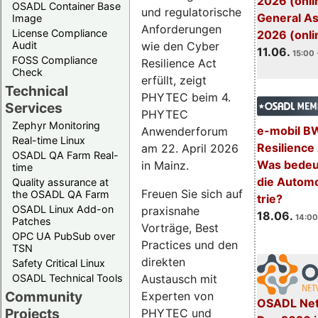
2026 (onli
OSADL Container Base
und regulatorische
General A
Image
Anforderungen
License Compliance
2026 (onli
wie den Cyber
Audit
11.06.
15:00 
FOSS Compliance
Resilience Act
Check
erfüllt, zeigt
Technical
PHYTEC beim 4.
Services
PHYTEC
Zephyr Monitoring
e-mobil B
Anwenderforum
Real-time Linux
Resilience
am 22. April 2026
OSADL QA Farm Real-
Was bedeut
in Mainz.
time
die Automo
Quality assurance at
Freuen Sie sich auf
the OSADL QA Farm
trie?
OSADL Linux Add-on
praxisnahe
18.06.
14:00
Patches
Vorträge, Best
OPC UA PubSub over
Practices und den
TSN
direkten
Safety Critical Linux
Austausch mit
OSADL Technical Tools
Community
Experten von
OSADL Net
Projects
PHYTEC und