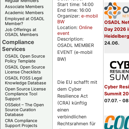
Regular Members
Start time: 14:00
Associate Members
End time: 16:00
Academic Members
Organizer:
e-mobil
Employed at OSADL
BW
OSADL Net
Member?
Location:
Online
Day 2026 i
Job Offerings at
event
OSADL Members
Heidelber
Description:
Compliance
24.06.
OSADL MEMBER
Services
EVENT (e-mobil
OSADL Open Source
BW)
Policy Template
OSADL Open Source
License Checklists
OSADL FOSS Legal
Die EU schafft mit
Knowledge Database
Cyber Resi
dem Cyber
Open Source License
Summit 2
Compliance Tool
Resilience Act
Support
07.07. - 08
(CRA) künftig
OSSelot – The Open
einen
Source Curation
Database
verbindlichen
CRA Compliance
Rechtsrahmen für
Support Projects