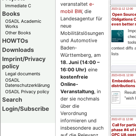
veranstaltet
e-
Immediate C
2023-11-12 12:00
mobil BW
, die
Books
Open Source
Landesagentur für
Obligations 
OSADL Academic
even better
neue
Works
Impo
Mobilitätslösungen
Other Books
chec
HOWTOs
und Automotive
tool
Baden-
context diffs
Downloads
lists
Württemberg, am
Imprint/Privacy
18. Juni (14:00 –
policy
16:00 Uhr)
eine
Legal documents
kostenfreie
2023-03-01 12:00
OSADL
Embedded L
Online-
Datenschutzerklärung
distributions
Veranstaltung
, in
OSADL Privacy policy
Result
der sie nochmals
"wish l
Search
über die
Login/Subscribe
Verordnung
informieren und
2022-07-11 12:00
Call for parti
insbesondere auch
phase #4 of
auf die Relevanz
OPC UA ope