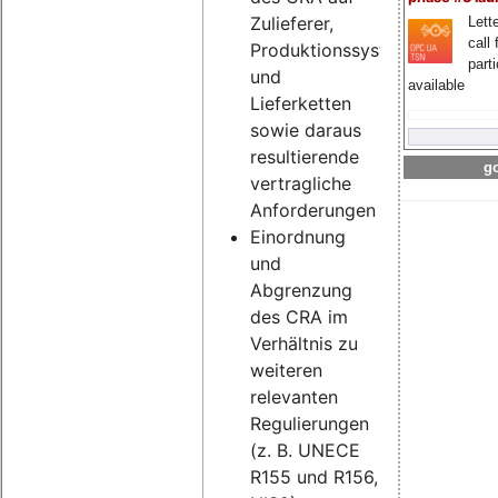
Zulieferer,
Lette
call 
Produktionssysteme
part
und
available
Lieferketten
sowie daraus
resultierende
go
vertragliche
Anforderungen
Einordnung
und
Abgrenzung
des CRA im
Verhältnis zu
weiteren
relevanten
Regulierungen
(z. B. UNECE
R155 und R156,