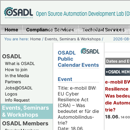
Home
Compliance Services
Home
|
Imprint/Privacy policy
Technical Services
|
Login
You are here:
Home
/
Events, Seminars & Workshops
/
2026-08-
OSADL
OSADL
Public
Dates and E
What is OSADL
Calendar Events
How to join
In the Media
Event
e-mobil B
Partners
Title: e-mobil BW:
Jobs@OSADL
Resilience
EU Cyber
Logos
Was bedeut
Resilience Act
Info Request
die Automo
(CRA) – Was
Events, Seminars
trie?
bedeutet er für die
& Workshops
18.06.
Automobilindus-
14:00
trie?
OSADL Members
Date: 18.06.