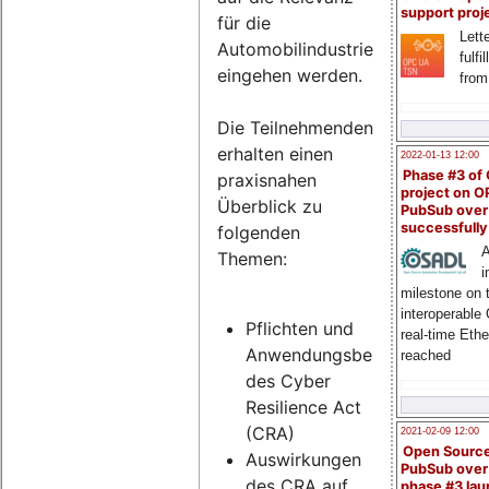
support proj
für die
Lette
Automobilindustrie
fulfi
eingehen werden.
from
Die Teilnehmenden
erhalten einen
2022-01-13 12:00
Phase #3 of
praxisnahen
project on 
Überblick zu
PubSub over
successfull
folgenden
A
Themen:
i
milestone on 
interoperable
Pflichten und
real-time Eth
Anwendungsbereich
reached
des Cyber
Resilience Act
(CRA)
2021-02-09 12:00
Open Sourc
Auswirkungen
PubSub over
des CRA auf
phase #3 la