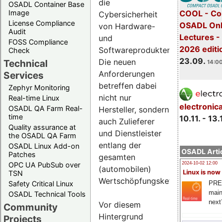
die
OSADL Container Base
COOL - Co
Image
Cybersicherheit
License Compliance
OSADL Onl
von Hardware-
Audit
Lectures 
und
FOSS Compliance
2026 editi
Softwareprodukten.
Check
23.09.
Die neuen
Technical
14:00
Anforderungen
Services
betreffen dabei
Zephyr Monitoring
nicht nur
Real-time Linux
electronic
OSADL QA Farm Real-
Hersteller, sondern
time
10.11. - 13.
auch Zulieferer
Quality assurance at
und Dienstleister
the OSADL QA Farm
entlang der
OSADL Linux Add-on
OSADL Artic
Patches
gesamten
OPC UA PubSub over
2024-10-02 12:00
(automobilen)
Linux is now
TSN
Wertschöpfungskette.
PRE
Safety Critical Linux
main
OSADL Technical Tools
next
Vor diesem
Community
Hintergrund
Projects