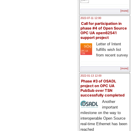
[more]
2022-07-11 12:00
Call for participation in
phase #4 of Open Source
OPC UA open62541
support project
Letter of Intent
fulfills wish list
from recent survey
[more]
2022-01-13 12:00
Phase #3 of OSADL
project on OPC UA
PubSub over TSN
successfully completed
Another
important
milestone on the way to
interoperable Open Source
real-time Ethernet has been
reached