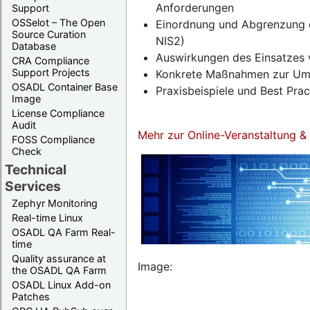
Anforderungen
Support
OSSelot – The Open
Einordnung und Abgrenzung d
Source Curation
NIS2)
Database
Auswirkungen des Einsatzes 
CRA Compliance
Support Projects
Konkrete Maßnahmen zur Umse
OSADL Container Base
Praxisbeispiele und Best Pra
Image
License Compliance
Audit
Mehr zur Online-Veranstaltung 
FOSS Compliance
Check
Technical
Services
Zephyr Monitoring
Real-time Linux
OSADL QA Farm Real-
time
Quality assurance at
Image:
the OSADL QA Farm
OSADL Linux Add-on
Patches