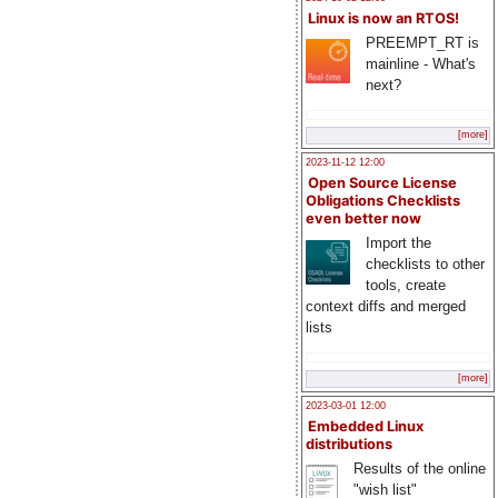
Linux is now an RTOS!
PREEMPT_RT is
mainline - What's
next?
[more]
2023-11-12 12:00
Open Source License
Obligations Checklists
even better now
Import the
checklists to other
tools, create
context diffs and merged
lists
[more]
2023-03-01 12:00
Embedded Linux
distributions
Results of the online
"wish list"