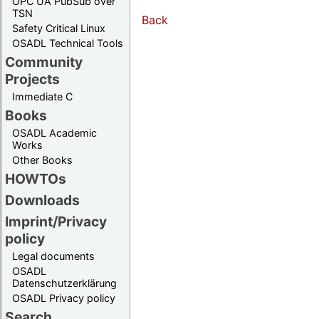
OPC UA PubSub over
TSN
Back
Safety Critical Linux
OSADL Technical Tools
Community
Projects
Immediate C
Books
OSADL Academic
Works
Other Books
HOWTOs
Downloads
Imprint/Privacy
policy
Legal documents
OSADL
Datenschutzerklärung
OSADL Privacy policy
Search