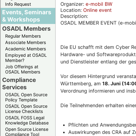
Organizer:
e-mobil BW
Info Request
Location:
Online event
Events, Seminars
Description:
& Workshops
OSADL MEMBER EVENT (e-mobi
OSADL Members
Regular Members
Associate Members
Die EU schafft mit dem Cyber Re
Academic Members
Hardware- und Softwareprodukten
Employed at OSADL
Member?
und Dienstleister entlang der g
Job Offerings at
OSADL Members
Vor diesem Hintergrund veransta
Compliance
Württemberg, am
18. Juni (14:0
Services
Verordnung informieren und insb
OSADL Open Source
Policy Template
Die Teilnehmenden erhalten eine
OSADL Open Source
License Checklists
OSADL FOSS Legal
Knowledge Database
Pflichten und Anwendungsber
Open Source License
Auswirkungen des CRA auf Zul
Compliance Tool