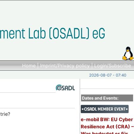
Home
|
Imprint/Privacy policy
|
Login/Subscribe
2026-08-07 - 07:40
Dates and Events:
trie?
e-mobil BW: EU Cyber
Resilience Act (CRA) –
Was bedeutet er für