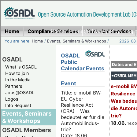
Home
Compliance Services
Home
|
Imprint/Privacy policy
Technical Services
|
Login
You are here:
Home
/
Events, Seminars & Workshops
/
2026-08-
OSADL
OSADL
Public
Dates and E
What is OSADL
Calendar Events
How to join
In the Media
Event
e-mobil B
Partners
Title: e-mobil BW:
Jobs@OSADL
Resilience
EU Cyber
Logos
Was bedeut
Resilience Act
Info Request
die Automo
(CRA) – Was
Events, Seminars
trie?
bedeutet er für die
& Workshops
18.06.
Automobilindus-
14:00
trie?
OSADL Members
Date: 18.06.