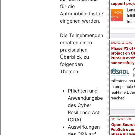
support proj
für die
Lette
Automobilindustrie
fulfi
eingehen werden.
from
Die Teilnehmenden
erhalten einen
2022-01-13 12:00
Phase #3 of
praxisnahen
project on 
Überblick zu
PubSub over
successfull
folgenden
A
Themen:
i
milestone on 
interoperable
Pflichten und
real-time Eth
Anwendungsbereich
reached
des Cyber
Resilience Act
(CRA)
2021-02-09 12:00
Open Sourc
Auswirkungen
PubSub over
des CRA auf
phase #3 la