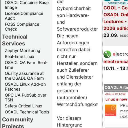
die
OSADL Container Base
COOL - Co
Image
Cybersicherheit
License Compliance
OSADL Onl
von Hardware-
Audit
Lectures 
und
FOSS Compliance
2026 editi
Softwareprodukten.
Check
23.09.
Die neuen
Technical
14:00
Anforderungen
Services
betreffen dabei
Zephyr Monitoring
nicht nur
Real-time Linux
electronic
OSADL QA Farm Real-
Hersteller, sondern
time
10.11. - 13.
auch Zulieferer
Quality assurance at
und Dienstleister
the OSADL QA Farm
entlang der
OSADL Linux Add-on
OSADL Artic
Patches
gesamten
OPC UA PubSub over
2024-10-02 12:00
(automobilen)
Linux is now
TSN
Wertschöpfungskette.
PRE
Safety Critical Linux
main
OSADL Technical Tools
next
Vor diesem
Community
Hintergrund
Projects