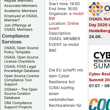
Regular Members
Start time: 14:00
Associate Members
End time: 16:00
Academic Members
Organizer:
e-mobil
Employed at OSADL
BW
OSADL Net
Member?
Location:
Online
Day 2026 i
Job Offerings at
event
OSADL Members
Heidelber
Description:
Compliance
24.06.
OSADL MEMBER
Services
EVENT (e-mobil
OSADL Open Source
BW)
Policy Template
OSADL Open Source
License Checklists
OSADL FOSS Legal
Die EU schafft mit
Knowledge Database
Cyber Resi
dem Cyber
Open Source License
Summit 2
Compliance Tool
Resilience Act
Support
07.07. - 08
(CRA) künftig
OSSelot – The Open
einen
Source Curation
Database
verbindlichen
CRA Compliance
Rechtsrahmen für
Support Projects