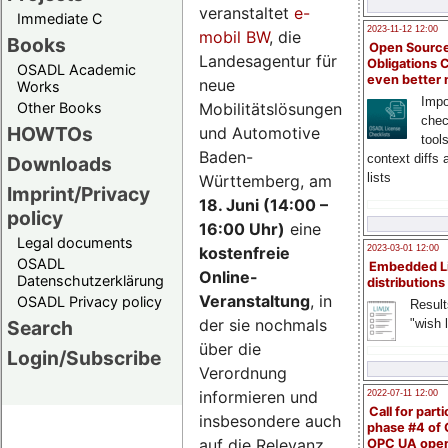
veranstaltet
e-
Immediate C
2023-11-12 12:00
mobil BW
, die
Books
Open Source
Landesagentur für
Obligations 
OSADL Academic
even better
neue
Works
Impo
Mobilitätslösungen
Other Books
chec
HOWTOs
und Automotive
tool
Baden-
context diffs
Downloads
lists
Württemberg, am
Imprint/Privacy
18. Juni (14:00 –
policy
16:00 Uhr)
eine
Legal documents
kostenfreie
2023-03-01 12:00
OSADL
Embedded L
Online-
Datenschutzerklärung
distributions
Veranstaltung
, in
OSADL Privacy policy
Result
der sie nochmals
"wish l
Search
über die
Login/Subscribe
Verordnung
informieren und
2022-07-11 12:00
Call for parti
insbesondere auch
phase #4 of
auf die Relevanz
OPC UA ope