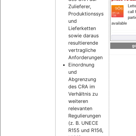
Zulieferer,
Lette
call 
Produktionssysteme
part
und
available
Lieferketten
sowie daraus
resultierende
go
vertragliche
Anforderungen
Einordnung
und
Abgrenzung
des CRA im
Verhältnis zu
weiteren
relevanten
Regulierungen
(z. B. UNECE
R155 und R156,