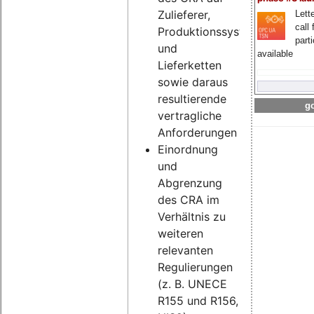
Zulieferer,
Lette
call 
Produktionssysteme
part
und
available
Lieferketten
sowie daraus
resultierende
go
vertragliche
Anforderungen
Einordnung
und
Abgrenzung
des CRA im
Verhältnis zu
weiteren
relevanten
Regulierungen
(z. B. UNECE
R155 und R156,