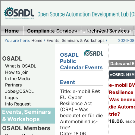
Home
Compliance Services
Home
|
Imprint/Privacy policy
Technical Services
|
Login
You are here:
Home
/
Events, Seminars & Workshops
/
2026-08-
OSADL
OSADL
Public
Dates and E
What is OSADL
Calendar Events
How to join
In the Media
Event
e-mobil B
Partners
Title: e-mobil BW:
Jobs@OSADL
Resilience
EU Cyber
Logos
Was bedeut
Resilience Act
Info Request
die Automo
(CRA) – Was
Events, Seminars
trie?
bedeutet er für die
& Workshops
18.06.
Automobilindus-
14:00
trie?
OSADL Members
Date: 18.06.