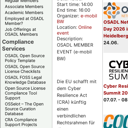
Regular Members
Start time: 14:00
Associate Members
End time: 16:00
Academic Members
Organizer:
e-mobil
Employed at OSADL
BW
OSADL Net
Member?
Location:
Online
Day 2026 i
Job Offerings at
event
OSADL Members
Heidelber
Description:
Compliance
24.06.
OSADL MEMBER
Services
EVENT (e-mobil
OSADL Open Source
BW)
Policy Template
OSADL Open Source
License Checklists
OSADL FOSS Legal
Die EU schafft mit
Knowledge Database
Cyber Resi
dem Cyber
Open Source License
Summit 2
Compliance Tool
Resilience Act
Support
07.07. - 08
(CRA) künftig
OSSelot – The Open
einen
Source Curation
Database
verbindlichen
CRA Compliance
Rechtsrahmen für
Support Projects