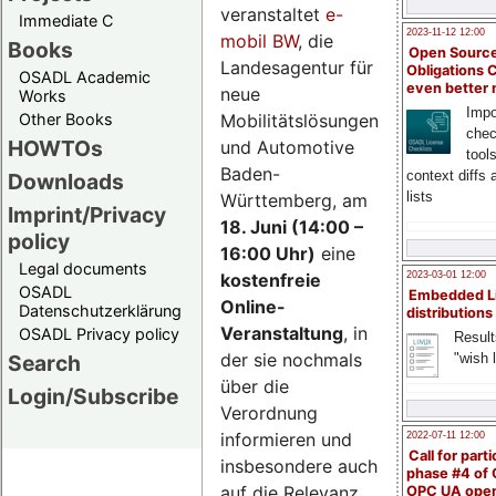
veranstaltet
e-
Immediate C
2023-11-12 12:00
mobil BW
, die
Books
Open Source
Landesagentur für
Obligations 
OSADL Academic
even better
neue
Works
Impo
Mobilitätslösungen
Other Books
chec
HOWTOs
und Automotive
tool
Baden-
context diffs
Downloads
lists
Württemberg, am
Imprint/Privacy
18. Juni (14:00 –
policy
16:00 Uhr)
eine
Legal documents
kostenfreie
2023-03-01 12:00
OSADL
Embedded L
Online-
Datenschutzerklärung
distributions
Veranstaltung
, in
OSADL Privacy policy
Result
der sie nochmals
"wish l
Search
über die
Login/Subscribe
Verordnung
informieren und
2022-07-11 12:00
Call for parti
insbesondere auch
phase #4 of
auf die Relevanz
OPC UA ope