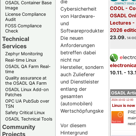
die
OSADL Container Base
COOL - Co
Image
Cybersicherheit
License Compliance
OSADL Onl
von Hardware-
Audit
Lectures 
und
FOSS Compliance
2026 editi
Softwareprodukten.
Check
23.09.
Die neuen
Technical
14:00
Anforderungen
Services
betreffen dabei
Zephyr Monitoring
nicht nur
Real-time Linux
electronic
OSADL QA Farm Real-
Hersteller, sondern
time
10.11. - 13.
auch Zulieferer
Quality assurance at
und Dienstleister
the OSADL QA Farm
entlang der
OSADL Linux Add-on
OSADL Artic
Patches
gesamten
OPC UA PubSub over
2024-10-02 12:00
(automobilen)
Linux is now
TSN
Wertschöpfungskette.
PRE
Safety Critical Linux
main
OSADL Technical Tools
next
Vor diesem
Community
Hintergrund
Projects