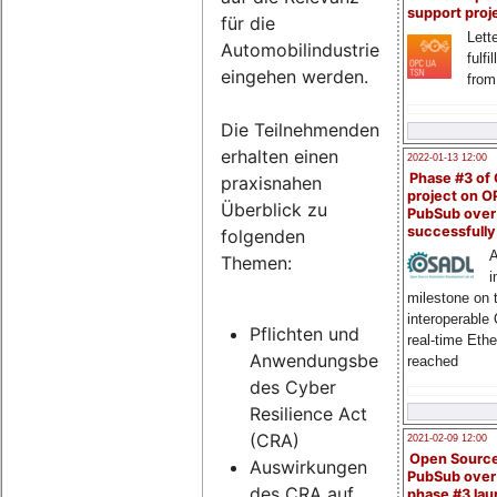
support proj
für die
Lette
Automobilindustrie
fulfi
eingehen werden.
from
Die Teilnehmenden
erhalten einen
2022-01-13 12:00
Phase #3 of
praxisnahen
project on 
Überblick zu
PubSub over
successfull
folgenden
A
Themen:
i
milestone on 
interoperable
Pflichten und
real-time Eth
Anwendungsbereich
reached
des Cyber
Resilience Act
(CRA)
2021-02-09 12:00
Open Sourc
Auswirkungen
PubSub over
des CRA auf
phase #3 la