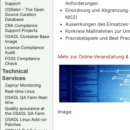
Anforderungen
Support
OSSelot – The Open
Einordnung und Abgrenzung d
Source Curation
NIS2)
Database
Auswirkungen des Einsatzes 
CRA Compliance
Support Projects
Konkrete Maßnahmen zur Umse
OSADL Container Base
Praxisbeispiele und Best Pra
Image
License Compliance
Audit
Mehr zur Online-Veranstaltung 
FOSS Compliance
Check
Technical
Services
Zephyr Monitoring
Real-time Linux
OSADL QA Farm Real-
time
Quality assurance at
Image:
the OSADL QA Farm
OSADL Linux Add-on
Patches