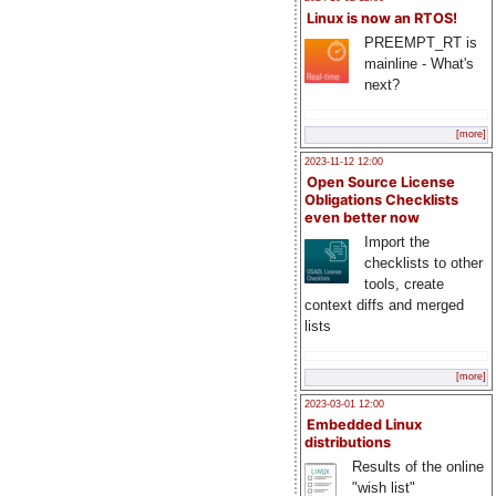
Linux is now an RTOS!
PREEMPT_RT is
mainline - What's
next?
[more]
2023-11-12 12:00
Open Source License
Obligations Checklists
even better now
Import the
checklists to other
tools, create
context diffs and merged
lists
[more]
2023-03-01 12:00
Embedded Linux
distributions
Results of the online
"wish list"