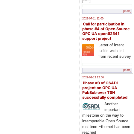
[more]
2022-07-11 12:00
Call for participation in
phase #4 of Open Source
OPC UA open62541
support project
Letter of Intent
fulfills wish list
from recent survey
[more]
2022-01-13 12:00
Phase #3 of OSADL
project on OPC UA
PubSub over TSN
successfully completed
Another
important
milestone on the way to
interoperable Open Source
real-time Ethernet has been
reached