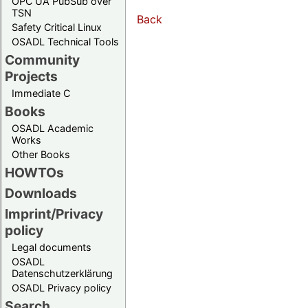
OPC UA PubSub over
TSN
Back
Safety Critical Linux
OSADL Technical Tools
Community
Projects
Immediate C
Books
OSADL Academic
Works
Other Books
HOWTOs
Downloads
Imprint/Privacy
policy
Legal documents
OSADL
Datenschutzerklärung
OSADL Privacy policy
Search