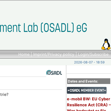
Home
|
Imprint/Privacy policy
|
Login/Subscribe
2026-08-07 - 18:59
Dates and Events:
trie?
e-mobil BW: EU Cyber
Resilience Act (CRA) –
Was bedeutet er für