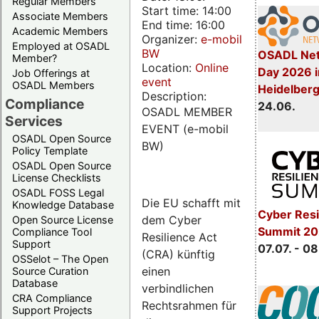
Regular Members
Start time: 14:00
Associate Members
End time: 16:00
Academic Members
Organizer:
e-mobil
Employed at OSADL
BW
OSADL Net
Member?
Location:
Online
Day 2026 i
Job Offerings at
event
OSADL Members
Heidelber
Description:
Compliance
24.06.
OSADL MEMBER
Services
EVENT (e-mobil
OSADL Open Source
BW)
Policy Template
OSADL Open Source
License Checklists
OSADL FOSS Legal
Die EU schafft mit
Knowledge Database
Cyber Resi
dem Cyber
Open Source License
Summit 2
Compliance Tool
Resilience Act
Support
07.07. - 08
(CRA) künftig
OSSelot – The Open
einen
Source Curation
Database
verbindlichen
CRA Compliance
Rechtsrahmen für
Support Projects