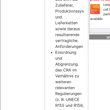
Zulieferer,
Lette
call 
Produktionssysteme
part
und
available
Lieferketten
sowie daraus
resultierende
go
vertragliche
Anforderungen
Einordnung
und
Abgrenzung
des CRA im
Verhältnis zu
weiteren
relevanten
Regulierungen
(z. B. UNECE
R155 und R156,