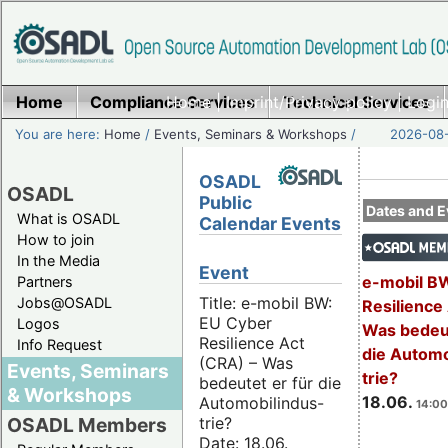
Home
Compliance Services
Home
|
Imprint/Privacy policy
Technical Services
|
Login
You are here:
Home
/
Events, Seminars & Workshops
/
2026-08-
OSADL
OSADL
Public
Dates and E
What is OSADL
Calendar Events
How to join
In the Media
Event
e-mobil B
Partners
Title: e-mobil BW:
Jobs@OSADL
Resilience
EU Cyber
Logos
Was bedeut
Resilience Act
Info Request
die Automo
(CRA) – Was
Events, Seminars
trie?
bedeutet er für die
& Workshops
18.06.
Automobilindus-
14:00
trie?
OSADL Members
Date: 18.06.