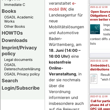
veranstaltet
e-
Immediate C
2023-11-12 12:00
mobil BW
, die
Books
Open Source
Landesagentur für
Obligations 
OSADL Academic
even better
neue
Works
Impo
Mobilitätslösungen
Other Books
chec
HOWTOs
und Automotive
tool
Baden-
context diffs
Downloads
lists
Württemberg, am
Imprint/Privacy
18. Juni (14:00 –
policy
16:00 Uhr)
eine
Legal documents
kostenfreie
2023-03-01 12:00
OSADL
Embedded L
Online-
Datenschutzerklärung
distributions
Veranstaltung
, in
OSADL Privacy policy
Result
der sie nochmals
"wish l
Search
über die
Login/Subscribe
Verordnung
informieren und
2022-07-11 12:00
Call for parti
insbesondere auch
phase #4 of
auf die Relevanz
OPC UA ope