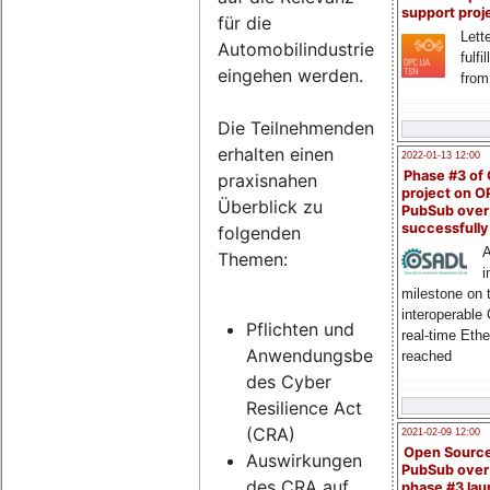
support proj
für die
Lette
Automobilindustrie
fulfi
eingehen werden.
from
Die Teilnehmenden
erhalten einen
2022-01-13 12:00
Phase #3 of
praxisnahen
project on 
Überblick zu
PubSub over
successfull
folgenden
A
Themen:
i
milestone on 
interoperable
Pflichten und
real-time Eth
Anwendungsbereich
reached
des Cyber
Resilience Act
(CRA)
2021-02-09 12:00
Open Sourc
Auswirkungen
PubSub over
des CRA auf
phase #3 la