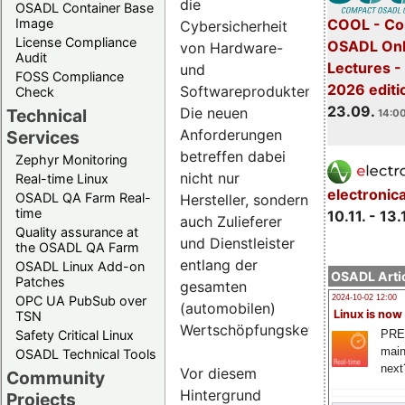
die
OSADL Container Base
COOL - Co
Image
Cybersicherheit
License Compliance
OSADL Onl
von Hardware-
Audit
Lectures 
und
FOSS Compliance
2026 editi
Softwareprodukten.
Check
23.09.
Die neuen
Technical
14:00
Anforderungen
Services
betreffen dabei
Zephyr Monitoring
nicht nur
Real-time Linux
electronic
OSADL QA Farm Real-
Hersteller, sondern
time
10.11. - 13.
auch Zulieferer
Quality assurance at
und Dienstleister
the OSADL QA Farm
entlang der
OSADL Linux Add-on
OSADL Artic
Patches
gesamten
OPC UA PubSub over
2024-10-02 12:00
(automobilen)
Linux is now
TSN
Wertschöpfungskette.
PRE
Safety Critical Linux
main
OSADL Technical Tools
next
Vor diesem
Community
Hintergrund
Projects