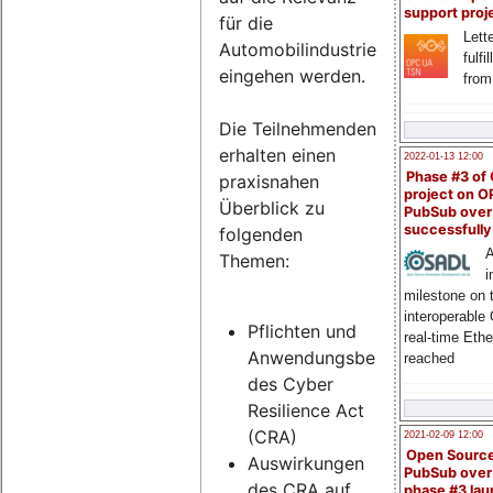
support proj
für die
Lette
Automobilindustrie
fulfi
eingehen werden.
from
Die Teilnehmenden
erhalten einen
2022-01-13 12:00
Phase #3 of
praxisnahen
project on 
Überblick zu
PubSub over
successfull
folgenden
A
Themen:
i
milestone on 
interoperable
Pflichten und
real-time Eth
Anwendungsbereich
reached
des Cyber
Resilience Act
(CRA)
2021-02-09 12:00
Open Sourc
Auswirkungen
PubSub over
des CRA auf
phase #3 la