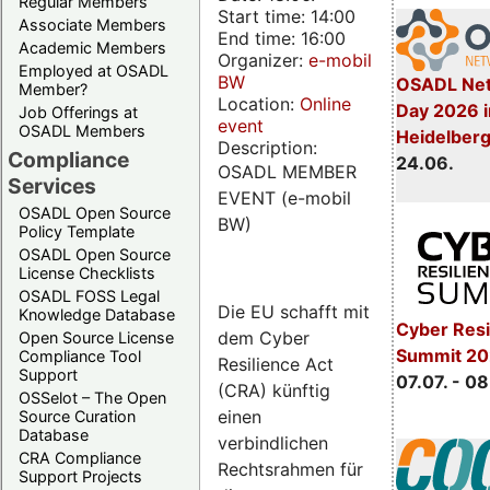
Regular Members
Start time: 14:00
Associate Members
End time: 16:00
Academic Members
Organizer:
e-mobil
Employed at OSADL
BW
OSADL Net
Member?
Location:
Online
Day 2026 i
Job Offerings at
event
OSADL Members
Heidelber
Description:
Compliance
24.06.
OSADL MEMBER
Services
EVENT (e-mobil
OSADL Open Source
BW)
Policy Template
OSADL Open Source
License Checklists
OSADL FOSS Legal
Die EU schafft mit
Knowledge Database
Cyber Resi
dem Cyber
Open Source License
Summit 2
Compliance Tool
Resilience Act
Support
07.07. - 08
(CRA) künftig
OSSelot – The Open
einen
Source Curation
Database
verbindlichen
CRA Compliance
Rechtsrahmen für
Support Projects