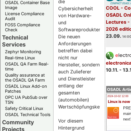
die
OSADL Container Base
COOL - Co
Image
Cybersicherheit
License Compliance
OSADL Onl
von Hardware-
Audit
Lectures 
und
FOSS Compliance
2026 editi
Softwareprodukten.
Check
23.09.
Die neuen
Technical
14:00
Anforderungen
Services
betreffen dabei
Zephyr Monitoring
nicht nur
Real-time Linux
electronic
OSADL QA Farm Real-
Hersteller, sondern
time
10.11. - 13.
auch Zulieferer
Quality assurance at
und Dienstleister
the OSADL QA Farm
entlang der
OSADL Linux Add-on
OSADL Artic
Patches
gesamten
OPC UA PubSub over
2024-10-02 12:00
(automobilen)
Linux is now
TSN
Wertschöpfungskette.
PRE
Safety Critical Linux
main
OSADL Technical Tools
next
Vor diesem
Community
Hintergrund
Projects