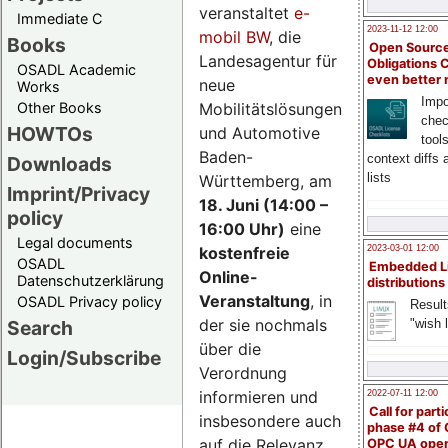
veranstaltet
e-
Immediate C
2023-11-12 12:00
mobil BW
, die
Books
Open Source
Landesagentur für
Obligations 
OSADL Academic
even better
neue
Works
Impo
Mobilitätslösungen
Other Books
chec
HOWTOs
und Automotive
tool
Baden-
context diffs
Downloads
lists
Württemberg, am
Imprint/Privacy
18. Juni (14:00 –
policy
16:00 Uhr)
eine
Legal documents
kostenfreie
2023-03-01 12:00
OSADL
Embedded L
Online-
Datenschutzerklärung
distributions
Veranstaltung
, in
OSADL Privacy policy
Result
der sie nochmals
"wish l
Search
über die
Login/Subscribe
Verordnung
informieren und
2022-07-11 12:00
Call for parti
insbesondere auch
phase #4 of
auf die Relevanz
OPC UA ope