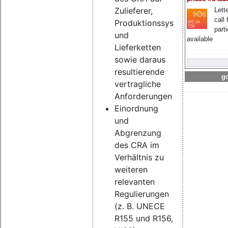
Zulieferer,
Lette
call 
Produktionssysteme
part
und
available
Lieferketten
sowie daraus
resultierende
go
vertragliche
Anforderungen
Einordnung
und
Abgrenzung
des CRA im
Verhältnis zu
weiteren
relevanten
Regulierungen
(z. B. UNECE
R155 und R156,