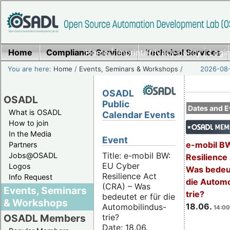
Home
Compliance Services
Home
|
Imprint/Privacy policy
Technical Services
|
Login
You are here:
Home
/
Events, Seminars & Workshops
/
2026-08-
OSADL
OSADL
Public
Dates and E
What is OSADL
Calendar Events
How to join
In the Media
Event
e-mobil B
Partners
Title: e-mobil BW:
Jobs@OSADL
Resilience
EU Cyber
Logos
Was bedeut
Resilience Act
Info Request
die Automo
(CRA) – Was
Events, Seminars
trie?
bedeutet er für die
& Workshops
18.06.
Automobilindus-
14:00
trie?
OSADL Members
Date: 18.06.