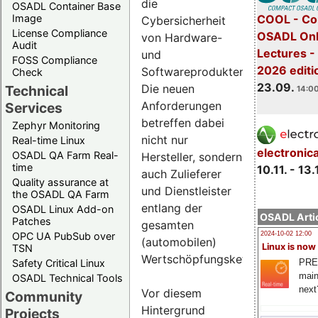
die
OSADL Container Base
COOL - Co
Image
Cybersicherheit
License Compliance
OSADL Onl
von Hardware-
Audit
Lectures 
und
FOSS Compliance
2026 editi
Softwareprodukten.
Check
23.09.
Die neuen
Technical
14:00
Anforderungen
Services
betreffen dabei
Zephyr Monitoring
nicht nur
Real-time Linux
electronic
OSADL QA Farm Real-
Hersteller, sondern
time
10.11. - 13.
auch Zulieferer
Quality assurance at
und Dienstleister
the OSADL QA Farm
entlang der
OSADL Linux Add-on
OSADL Artic
Patches
gesamten
OPC UA PubSub over
2024-10-02 12:00
(automobilen)
Linux is now
TSN
Wertschöpfungskette.
PRE
Safety Critical Linux
main
OSADL Technical Tools
next
Vor diesem
Community
Hintergrund
Projects