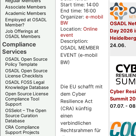
Regular Members
Start time: 14:00
Associate Members
End time: 16:00
Academic Members
Organizer:
e-mobil
Employed at OSADL
BW
OSADL Net
Member?
Location:
Online
Day 2026 i
Job Offerings at
event
OSADL Members
Heidelber
Description:
Compliance
24.06.
OSADL MEMBER
Services
EVENT (e-mobil
OSADL Open Source
BW)
Policy Template
OSADL Open Source
License Checklists
OSADL FOSS Legal
Die EU schafft mit
Knowledge Database
Cyber Resi
dem Cyber
Open Source License
Summit 2
Compliance Tool
Resilience Act
Support
07.07. - 08
(CRA) künftig
OSSelot – The Open
einen
Source Curation
Database
verbindlichen
CRA Compliance
Rechtsrahmen für
Support Projects