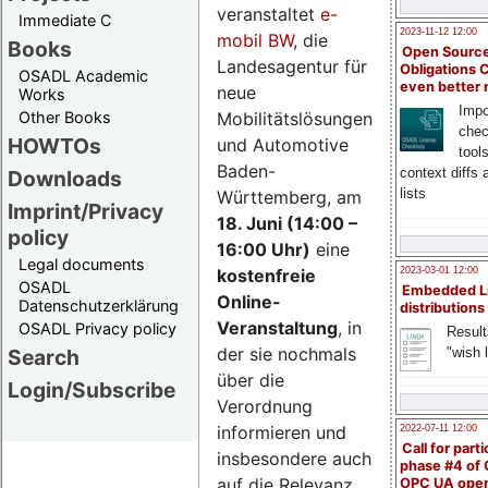
veranstaltet
e-
Immediate C
2023-11-12 12:00
mobil BW
, die
Books
Open Source
Landesagentur für
Obligations 
OSADL Academic
even better
neue
Works
Impo
Mobilitätslösungen
Other Books
chec
HOWTOs
und Automotive
tool
Baden-
context diffs
Downloads
lists
Württemberg, am
Imprint/Privacy
18. Juni (14:00 –
policy
16:00 Uhr)
eine
Legal documents
kostenfreie
2023-03-01 12:00
OSADL
Embedded L
Online-
Datenschutzerklärung
distributions
Veranstaltung
, in
OSADL Privacy policy
Result
der sie nochmals
"wish l
Search
über die
Login/Subscribe
Verordnung
informieren und
2022-07-11 12:00
Call for parti
insbesondere auch
phase #4 of
auf die Relevanz
OPC UA ope