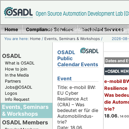
Home
Compliance Services
Home
|
Imprint/Privacy policy
Technical Services
|
Login
You are here:
Home
/
Events, Seminars & Workshops
/
2026-08-
OSADL
OSADL
Public
Dates and E
What is OSADL
Calendar Events
How to join
In the Media
Event
e-mobil B
Partners
Title: e-mobil BW:
Jobs@OSADL
Resilience
EU Cyber
Logos
Was bedeut
Resilience Act
Info Request
die Automo
(CRA) – Was
Events, Seminars
trie?
bedeutet er für die
& Workshops
18.06.
Automobilindus-
14:00
trie?
OSADL Members
Date: 18.06.