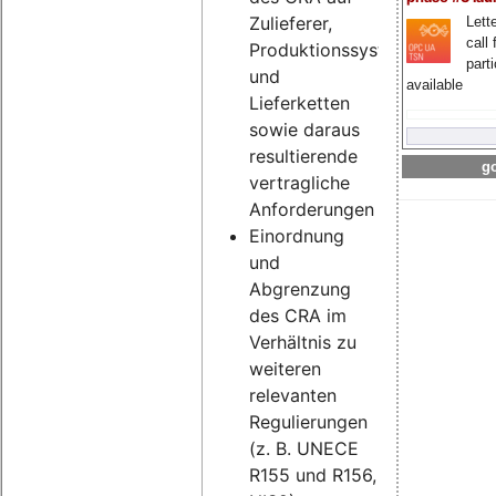
Zulieferer,
Lette
call 
Produktionssysteme
part
und
available
Lieferketten
sowie daraus
resultierende
go
vertragliche
Anforderungen
Einordnung
und
Abgrenzung
des CRA im
Verhältnis zu
weiteren
relevanten
Regulierungen
(z. B. UNECE
R155 und R156,