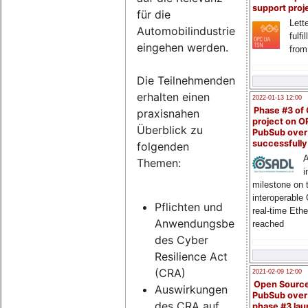
support proj
für die
Lette
Automobilindustrie
fulfi
eingehen werden.
from
Die Teilnehmenden
erhalten einen
2022-01-13 12:00
Phase #3 of
praxisnahen
project on 
Überblick zu
PubSub over
successfull
folgenden
A
Themen:
i
milestone on 
interoperable
Pflichten und
real-time Eth
Anwendungsbereich
reached
des Cyber
Resilience Act
(CRA)
2021-02-09 12:00
Open Sourc
Auswirkungen
PubSub over
des CRA auf
phase #3 la