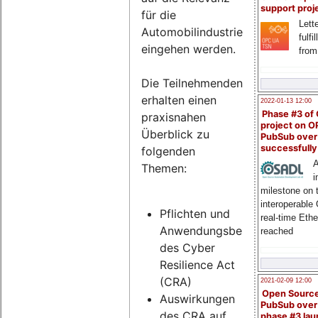
support proj
für die
Lette
Automobilindustrie
fulfi
eingehen werden.
from
Die Teilnehmenden
erhalten einen
2022-01-13 12:00
Phase #3 of
praxisnahen
project on 
Überblick zu
PubSub over
successfull
folgenden
A
Themen:
i
milestone on 
interoperable
Pflichten und
real-time Eth
Anwendungsbereich
reached
des Cyber
Resilience Act
(CRA)
2021-02-09 12:00
Open Sourc
Auswirkungen
PubSub over
des CRA auf
phase #3 la