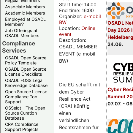
Regular Members
Start time: 14:00
Associate Members
End time: 16:00
Academic Members
Organizer:
e-mobil
Employed at OSADL
BW
OSADL Net
Member?
Location:
Online
Day 2026 i
Job Offerings at
event
OSADL Members
Heidelber
Description:
Compliance
24.06.
OSADL MEMBER
Services
EVENT (e-mobil
OSADL Open Source
BW)
Policy Template
OSADL Open Source
License Checklists
OSADL FOSS Legal
Die EU schafft mit
Knowledge Database
Cyber Resi
dem Cyber
Open Source License
Summit 2
Compliance Tool
Resilience Act
Support
07.07. - 08
(CRA) künftig
OSSelot – The Open
einen
Source Curation
Database
verbindlichen
CRA Compliance
Rechtsrahmen für
Support Projects