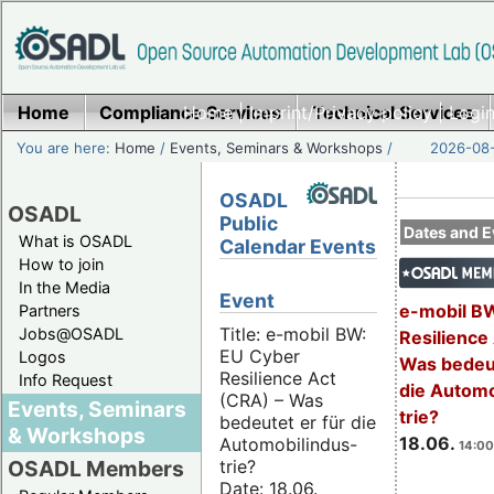
Home
Compliance Services
Home
|
Imprint/Privacy policy
Technical Services
|
Login
You are here:
Home
/
Events, Seminars & Workshops
/
2026-08-
OSADL
OSADL
Public
Dates and E
What is OSADL
Calendar Events
How to join
In the Media
Event
e-mobil B
Partners
Title: e-mobil BW:
Jobs@OSADL
Resilience
EU Cyber
Logos
Was bedeut
Resilience Act
Info Request
die Automo
(CRA) – Was
Events, Seminars
trie?
bedeutet er für die
& Workshops
18.06.
Automobilindus-
14:00
trie?
OSADL Members
Date: 18.06.