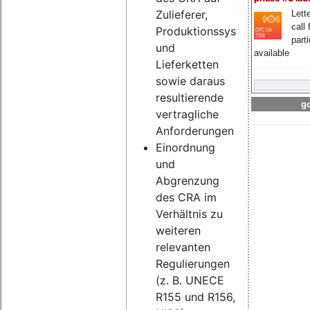
Zulieferer,
Lette
call 
Produktionssysteme
part
und
available
Lieferketten
sowie daraus
resultierende
go
vertragliche
Anforderungen
Einordnung
und
Abgrenzung
des CRA im
Verhältnis zu
weiteren
relevanten
Regulierungen
(z. B. UNECE
R155 und R156,