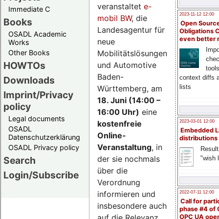
veranstaltet
e-
Immediate C
2023-11-12 12:00
mobil BW
, die
Books
Open Source
Landesagentur für
Obligations 
OSADL Academic
even better
neue
Works
Impo
Mobilitätslösungen
Other Books
chec
HOWTOs
und Automotive
tool
Baden-
context diffs
Downloads
lists
Württemberg, am
Imprint/Privacy
18. Juni (14:00 –
policy
16:00 Uhr)
eine
Legal documents
kostenfreie
2023-03-01 12:00
OSADL
Embedded L
Online-
Datenschutzerklärung
distributions
Veranstaltung
, in
OSADL Privacy policy
Result
der sie nochmals
"wish l
Search
über die
Login/Subscribe
Verordnung
informieren und
2022-07-11 12:00
Call for parti
insbesondere auch
phase #4 of
auf die Relevanz
OPC UA ope