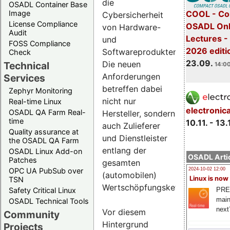
die
OSADL Container Base
COOL - Co
Image
Cybersicherheit
License Compliance
OSADL Onl
von Hardware-
Audit
Lectures 
und
FOSS Compliance
2026 editi
Softwareprodukten.
Check
23.09.
Die neuen
Technical
14:00
Anforderungen
Services
betreffen dabei
Zephyr Monitoring
nicht nur
Real-time Linux
electronic
OSADL QA Farm Real-
Hersteller, sondern
time
10.11. - 13.
auch Zulieferer
Quality assurance at
und Dienstleister
the OSADL QA Farm
entlang der
OSADL Linux Add-on
OSADL Artic
Patches
gesamten
OPC UA PubSub over
2024-10-02 12:00
(automobilen)
Linux is now
TSN
Wertschöpfungskette.
PRE
Safety Critical Linux
main
OSADL Technical Tools
next
Vor diesem
Community
Hintergrund
Projects