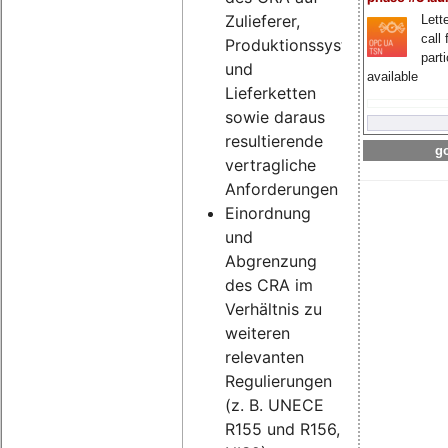
Zulieferer,
Lette
call 
Produktionssysteme
part
und
available
Lieferketten
sowie daraus
resultierende
go
vertragliche
Anforderungen
Einordnung
und
Abgrenzung
des CRA im
Verhältnis zu
weiteren
relevanten
Regulierungen
(z. B. UNECE
R155 und R156,