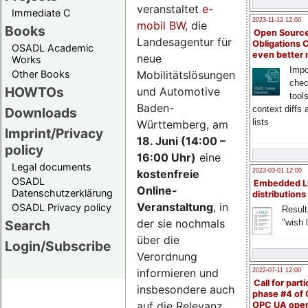
veranstaltet
e-
Immediate C
2023-11-12 12:00
mobil BW
, die
Books
Open Source
Landesagentur für
Obligations 
OSADL Academic
even better
neue
Works
Impo
Mobilitätslösungen
Other Books
chec
HOWTOs
und Automotive
tool
Baden-
context diffs
Downloads
lists
Württemberg, am
Imprint/Privacy
18. Juni (14:00 –
policy
16:00 Uhr)
eine
Legal documents
kostenfreie
2023-03-01 12:00
OSADL
Embedded L
Online-
Datenschutzerklärung
distributions
Veranstaltung
, in
OSADL Privacy policy
Result
der sie nochmals
"wish l
Search
über die
Login/Subscribe
Verordnung
informieren und
2022-07-11 12:00
Call for parti
insbesondere auch
phase #4 of
auf die Relevanz
OPC UA ope