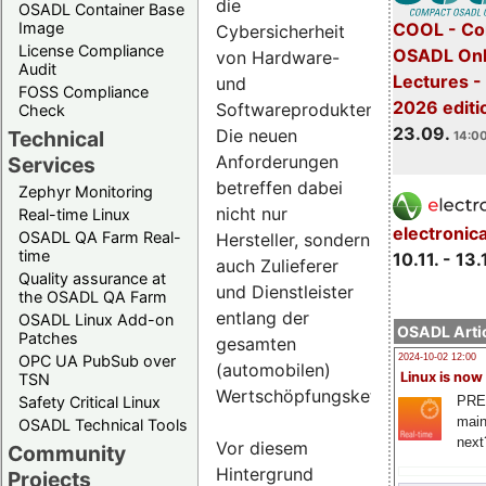
die
OSADL Container Base
COOL - Co
Image
Cybersicherheit
License Compliance
OSADL Onl
von Hardware-
Audit
Lectures 
und
FOSS Compliance
2026 editi
Softwareprodukten.
Check
23.09.
Die neuen
Technical
14:00
Anforderungen
Services
betreffen dabei
Zephyr Monitoring
nicht nur
Real-time Linux
electronic
OSADL QA Farm Real-
Hersteller, sondern
time
10.11. - 13.
auch Zulieferer
Quality assurance at
und Dienstleister
the OSADL QA Farm
entlang der
OSADL Linux Add-on
OSADL Artic
Patches
gesamten
OPC UA PubSub over
2024-10-02 12:00
(automobilen)
Linux is now
TSN
Wertschöpfungskette.
PRE
Safety Critical Linux
main
OSADL Technical Tools
next
Vor diesem
Community
Hintergrund
Projects