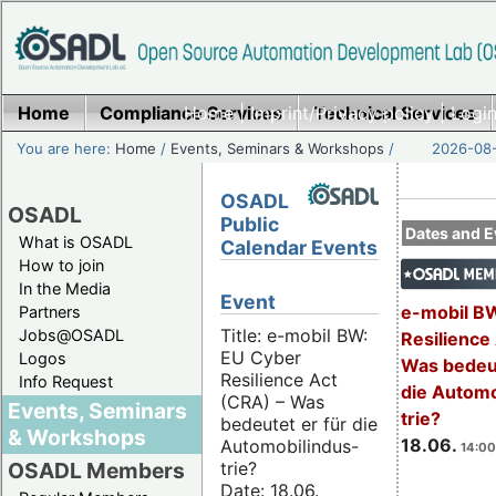
Home
Compliance Services
Home
|
Imprint/Privacy policy
Technical Services
|
Login
You are here:
Home
/
Events, Seminars & Workshops
/
2026-08-
OSADL
OSADL
Public
Dates and E
What is OSADL
Calendar Events
How to join
In the Media
Event
e-mobil B
Partners
Title: e-mobil BW:
Jobs@OSADL
Resilience
EU Cyber
Logos
Was bedeut
Resilience Act
Info Request
die Automo
(CRA) – Was
Events, Seminars
trie?
bedeutet er für die
& Workshops
18.06.
Automobilindus-
14:00
trie?
OSADL Members
Date: 18.06.