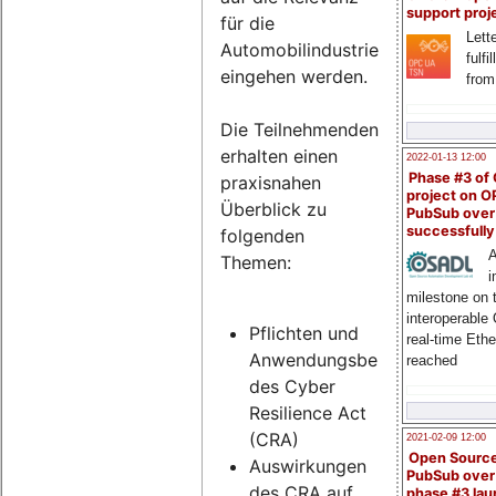
support proj
für die
Lette
Automobilindustrie
fulfi
eingehen werden.
from
Die Teilnehmenden
erhalten einen
2022-01-13 12:00
Phase #3 of
praxisnahen
project on 
Überblick zu
PubSub over
successfull
folgenden
A
Themen:
i
milestone on 
interoperable
Pflichten und
real-time Eth
Anwendungsbereich
reached
des Cyber
Resilience Act
(CRA)
2021-02-09 12:00
Open Sourc
Auswirkungen
PubSub over
des CRA auf
phase #3 la