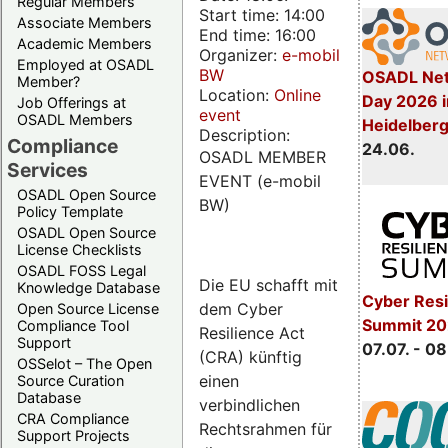
Regular Members
Start time: 14:00
Associate Members
End time: 16:00
Academic Members
Organizer:
e-mobil
Employed at OSADL
BW
OSADL Net
Member?
Location:
Online
Day 2026 i
Job Offerings at
event
OSADL Members
Heidelber
Description:
Compliance
24.06.
OSADL MEMBER
Services
EVENT (e-mobil
OSADL Open Source
BW)
Policy Template
OSADL Open Source
License Checklists
OSADL FOSS Legal
Die EU schafft mit
Knowledge Database
Cyber Resi
dem Cyber
Open Source License
Summit 2
Compliance Tool
Resilience Act
Support
07.07. - 08
(CRA) künftig
OSSelot – The Open
einen
Source Curation
Database
verbindlichen
CRA Compliance
Rechtsrahmen für
Support Projects