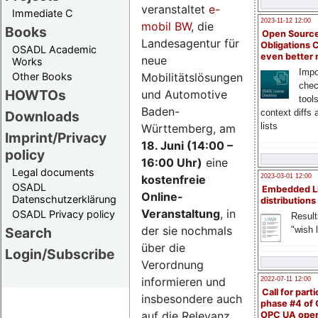
veranstaltet
e-
Immediate C
2023-11-12 12:00
mobil BW
, die
Books
Open Source
Landesagentur für
Obligations 
OSADL Academic
even better
neue
Works
Impo
Mobilitätslösungen
Other Books
chec
HOWTOs
und Automotive
tool
Baden-
context diffs
Downloads
lists
Württemberg, am
Imprint/Privacy
18. Juni (14:00 –
policy
16:00 Uhr)
eine
Legal documents
kostenfreie
2023-03-01 12:00
OSADL
Embedded L
Online-
Datenschutzerklärung
distributions
Veranstaltung
, in
OSADL Privacy policy
Result
der sie nochmals
"wish l
Search
über die
Login/Subscribe
Verordnung
informieren und
2022-07-11 12:00
Call for parti
insbesondere auch
phase #4 of
auf die Relevanz
OPC UA ope