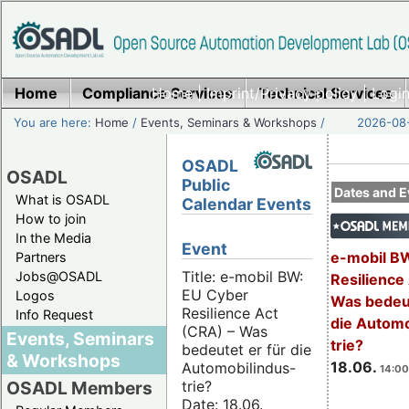
Home
Compliance Services
Home
|
Imprint/Privacy policy
Technical Services
|
Login
You are here:
Home
/
Events, Seminars & Workshops
/
2026-08-
OSADL
OSADL
Public
Dates and E
What is OSADL
Calendar Events
How to join
In the Media
Event
e-mobil B
Partners
Title: e-mobil BW:
Jobs@OSADL
Resilience
EU Cyber
Logos
Was bedeut
Resilience Act
Info Request
die Automo
(CRA) – Was
Events, Seminars
trie?
bedeutet er für die
& Workshops
18.06.
Automobilindus-
14:00
trie?
OSADL Members
Date: 18.06.