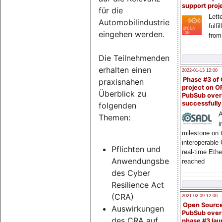
support proj
für die
Lette
Automobilindustrie
fulfi
eingehen werden.
from
Die Teilnehmenden
erhalten einen
2022-01-13 12:00
Phase #3 of
praxisnahen
project on 
Überblick zu
PubSub over
successfull
folgenden
A
Themen:
i
milestone on 
interoperable
Pflichten und
real-time Eth
Anwendungsbereich
reached
des Cyber
Resilience Act
(CRA)
2021-02-09 12:00
Open Sourc
Auswirkungen
PubSub over
des CRA auf
phase #3 la