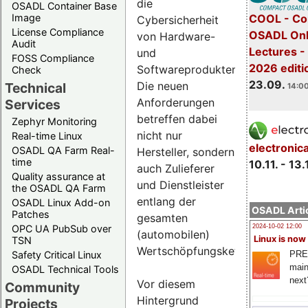
die
OSADL Container Base
COOL - Co
Image
Cybersicherheit
License Compliance
OSADL Onl
von Hardware-
Audit
Lectures 
und
FOSS Compliance
2026 editi
Softwareprodukten.
Check
23.09.
Die neuen
Technical
14:00
Anforderungen
Services
betreffen dabei
Zephyr Monitoring
nicht nur
Real-time Linux
electronic
OSADL QA Farm Real-
Hersteller, sondern
time
10.11. - 13.
auch Zulieferer
Quality assurance at
und Dienstleister
the OSADL QA Farm
entlang der
OSADL Linux Add-on
OSADL Artic
Patches
gesamten
OPC UA PubSub over
2024-10-02 12:00
(automobilen)
Linux is now
TSN
Wertschöpfungskette.
PRE
Safety Critical Linux
main
OSADL Technical Tools
next
Vor diesem
Community
Hintergrund
Projects