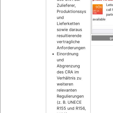
Zulieferer,
Lette
call 
Produktionssysteme
part
und
available
Lieferketten
sowie daraus
resultierende
go
vertragliche
Anforderungen
Einordnung
und
Abgrenzung
des CRA im
Verhältnis zu
weiteren
relevanten
Regulierungen
(z. B. UNECE
R155 und R156,