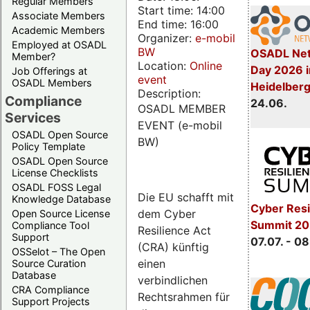
Regular Members
Start time: 14:00
Associate Members
End time: 16:00
Academic Members
Organizer:
e-mobil
Employed at OSADL
BW
OSADL Net
Member?
Location:
Online
Day 2026 i
Job Offerings at
event
OSADL Members
Heidelber
Description:
Compliance
24.06.
OSADL MEMBER
Services
EVENT (e-mobil
OSADL Open Source
BW)
Policy Template
OSADL Open Source
License Checklists
OSADL FOSS Legal
Die EU schafft mit
Knowledge Database
Cyber Resi
dem Cyber
Open Source License
Summit 2
Compliance Tool
Resilience Act
Support
07.07. - 08
(CRA) künftig
OSSelot – The Open
einen
Source Curation
Database
verbindlichen
CRA Compliance
Rechtsrahmen für
Support Projects