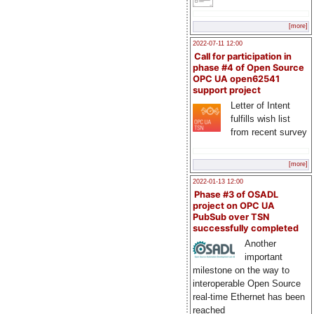
[more]
2022-07-11 12:00
Call for participation in
phase #4 of Open Source
OPC UA open62541
support project
Letter of Intent
fulfills wish list
from recent survey
[more]
2022-01-13 12:00
Phase #3 of OSADL
project on OPC UA
PubSub over TSN
successfully completed
Another
important
milestone on the way to
interoperable Open Source
real-time Ethernet has been
reached