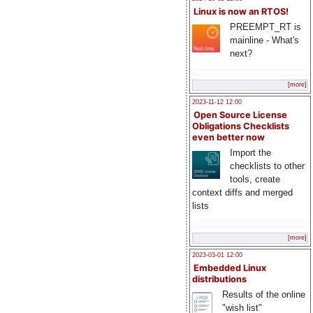
Linux is now an RTOS!
PREEMPT_RT is
mainline - What's
next?
[more]
2023-11-12 12:00
Open Source License
Obligations Checklists
even better now
Import the
checklists to other
tools, create
context diffs and merged
lists
[more]
2023-03-01 12:00
Embedded Linux
distributions
Results of the online
"wish list"