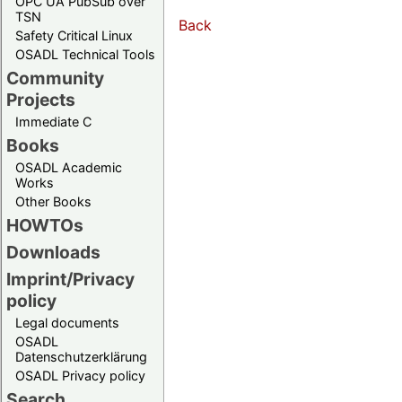
OPC UA PubSub over
TSN
Back
Safety Critical Linux
OSADL Technical Tools
Community
Projects
Immediate C
Books
OSADL Academic
Works
Other Books
HOWTOs
Downloads
Imprint/Privacy
policy
Legal documents
OSADL
Datenschutzerklärung
OSADL Privacy policy
Search