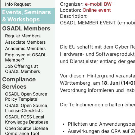
Organizer:
e-mobil BW
Info Request
Location:
Online event
Events, Seminars
Description:
& Workshops
OSADL MEMBER EVENT (e-mobi
OSADL Members
Regular Members
Associate Members
Die EU schafft mit dem Cyber Re
Academic Members
Hardware- und Softwareprodukten
Employed at OSADL
Member?
und Dienstleister entlang der g
Job Offerings at
OSADL Members
Vor diesem Hintergrund veransta
Compliance
Württemberg, am
18. Juni (14:0
Services
Verordnung informieren und insb
OSADL Open Source
Policy Template
Die Teilnehmenden erhalten eine
OSADL Open Source
License Checklists
OSADL FOSS Legal
Knowledge Database
Pflichten und Anwendungsber
Open Source License
Auswirkungen des CRA auf Zul
Compliance Tool