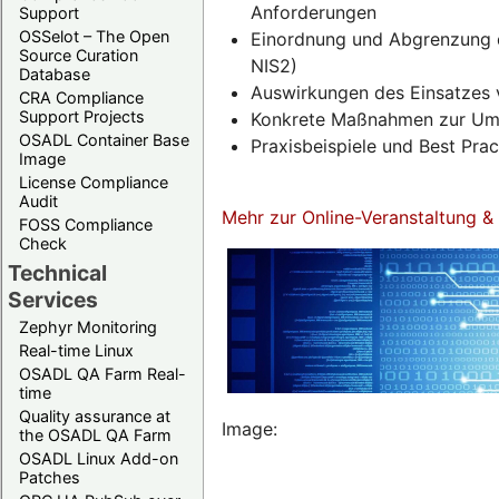
Anforderungen
Support
OSSelot – The Open
Einordnung und Abgrenzung d
Source Curation
NIS2)
Database
Auswirkungen des Einsatzes 
CRA Compliance
Support Projects
Konkrete Maßnahmen zur Umse
OSADL Container Base
Praxisbeispiele und Best Pra
Image
License Compliance
Audit
Mehr zur Online-Veranstaltung 
FOSS Compliance
Check
Technical
Services
Zephyr Monitoring
Real-time Linux
OSADL QA Farm Real-
time
Quality assurance at
Image:
the OSADL QA Farm
OSADL Linux Add-on
Patches