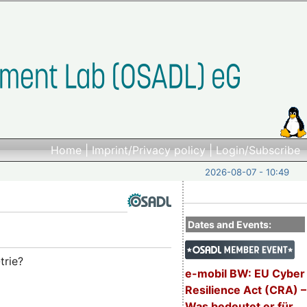
Home
|
Imprint/Privacy policy
|
Login/Subscribe
2026-08-07 - 10:49
Dates and Events:
trie?
e-mobil BW: EU Cyber
Resilience Act (CRA) –
Was bedeutet er für