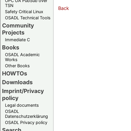
OPC UA PubSub over
TSN
Back
Safety Critical Linux
OSADL Technical Tools
Community
Projects
Immediate C
Books
OSADL Academic
Works
Other Books
HOWTOs
Downloads
Imprint/Privacy
policy
Legal documents
OSADL
Datenschutzerklärung
OSADL Privacy policy
Search