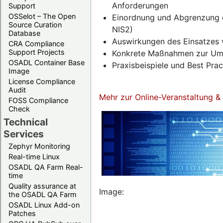
Anforderungen
Support
OSSelot – The Open
Einordnung und Abgrenzung d
Source Curation
NIS2)
Database
Auswirkungen des Einsatzes 
CRA Compliance
Support Projects
Konkrete Maßnahmen zur Umse
OSADL Container Base
Praxisbeispiele und Best Pra
Image
License Compliance
Audit
Mehr zur Online-Veranstaltung 
FOSS Compliance
Check
Technical
Services
Zephyr Monitoring
Real-time Linux
OSADL QA Farm Real-
time
Quality assurance at
Image:
the OSADL QA Farm
OSADL Linux Add-on
Patches