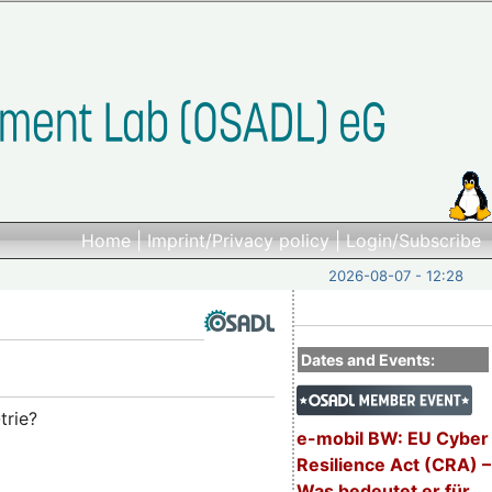
Home
|
Imprint/Privacy policy
|
Login/Subscribe
2026-08-07 - 12:28
Dates and Events:
trie?
e-mobil BW: EU Cyber
Resilience Act (CRA) –
Was bedeutet er für