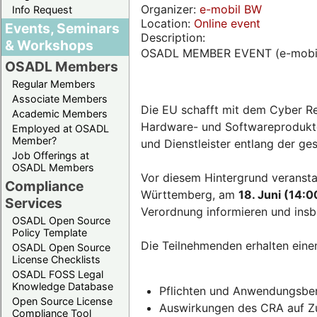
Organizer:
e-mobil BW
Info Request
Location:
Online event
Events, Seminars
Description:
& Workshops
OSADL MEMBER EVENT (e-mobi
OSADL Members
Regular Members
Associate Members
Die EU schafft mit dem Cyber Re
Academic Members
Hardware- und Softwareprodukten
Employed at OSADL
Member?
und Dienstleister entlang der g
Job Offerings at
OSADL Members
Vor diesem Hintergrund veransta
Compliance
Württemberg, am
18. Juni (14:0
Services
Verordnung informieren und insb
OSADL Open Source
Policy Template
Die Teilnehmenden erhalten eine
OSADL Open Source
License Checklists
OSADL FOSS Legal
Knowledge Database
Pflichten und Anwendungsber
Open Source License
Auswirkungen des CRA auf Zul
Compliance Tool