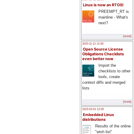
Linux is now an RTOS!
PREEMPT_RT is
mainline - What's
next?
[more]
2023-11-12 12:00
Open Source License
Obligations Checklists
even better now
Import the
checklists to other
tools, create
context diffs and merged
lists
[more]
2023-03-01 12:00
Embedded Linux
distributions
Results of the online
"wish list"