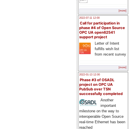
[more]
2022-07-11 12:00
Call for participation in
phase #4 of Open Source
OPC UA open62541
support project
Letter of Intent
fulfills wish list
from recent survey
[more]
2022-01-13 12:00
Phase #3 of OSADL
project on OPC UA
PubSub over TSN
successfully completed
Another
important
milestone on the way to
interoperable Open Source
real-time Ethernet has been
reached