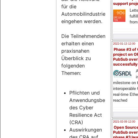
support proj
für die
Lette
Automobilindustrie
fulfi
eingehen werden.
from
Die Teilnehmenden
erhalten einen
2022-01-13 12:00
Phase #3 of
praxisnahen
project on 
Überblick zu
PubSub over
successfull
folgenden
A
Themen:
i
milestone on 
interoperable
Pflichten und
real-time Eth
Anwendungsbereich
reached
des Cyber
Resilience Act
(CRA)
2021-02-09 12:00
Open Sourc
Auswirkungen
PubSub over
des CRA auf
phase #3 la