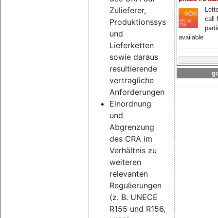
Zulieferer,
Lette
call 
Produktionssysteme
part
und
available
Lieferketten
sowie daraus
resultierende
go
vertragliche
Anforderungen
Einordnung
und
Abgrenzung
des CRA im
Verhältnis zu
weiteren
relevanten
Regulierungen
(z. B. UNECE
R155 und R156,