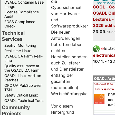
die
OSADL Container Base
COOL - Co
Image
Cybersicherheit
License Compliance
OSADL Onl
von Hardware-
Audit
Lectures 
und
FOSS Compliance
2026 editi
Softwareprodukten.
Check
23.09.
Die neuen
Technical
14:00
Anforderungen
Services
betreffen dabei
Zephyr Monitoring
nicht nur
Real-time Linux
electronic
OSADL QA Farm Real-
Hersteller, sondern
time
10.11. - 13.
auch Zulieferer
Quality assurance at
und Dienstleister
the OSADL QA Farm
entlang der
OSADL Linux Add-on
OSADL Artic
Patches
gesamten
OPC UA PubSub over
2024-10-02 12:00
(automobilen)
Linux is now
TSN
Wertschöpfungskette.
PRE
Safety Critical Linux
main
OSADL Technical Tools
next
Vor diesem
Community
Hintergrund
Projects