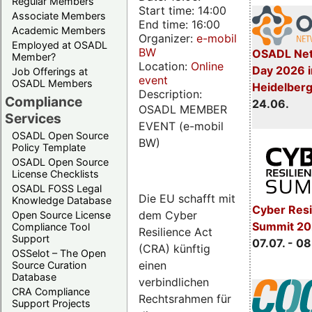
Regular Members
Start time: 14:00
Associate Members
End time: 16:00
Academic Members
Organizer:
e-mobil
Employed at OSADL
BW
OSADL Net
Member?
Location:
Online
Day 2026 i
Job Offerings at
event
OSADL Members
Heidelber
Description:
Compliance
24.06.
OSADL MEMBER
Services
EVENT (e-mobil
OSADL Open Source
BW)
Policy Template
OSADL Open Source
License Checklists
OSADL FOSS Legal
Die EU schafft mit
Knowledge Database
Cyber Resi
dem Cyber
Open Source License
Summit 2
Compliance Tool
Resilience Act
Support
07.07. - 08
(CRA) künftig
OSSelot – The Open
einen
Source Curation
Database
verbindlichen
CRA Compliance
Rechtsrahmen für
Support Projects