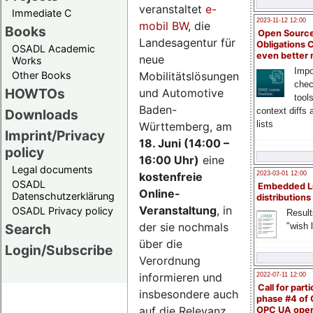
veranstaltet
e-
Immediate C
2023-11-12 12:00
mobil BW
, die
Books
Open Source
Landesagentur für
Obligations 
OSADL Academic
even better
neue
Works
Impo
Mobilitätslösungen
Other Books
chec
HOWTOs
und Automotive
tool
Baden-
context diffs
Downloads
lists
Württemberg, am
Imprint/Privacy
18. Juni (14:00 –
policy
16:00 Uhr)
eine
Legal documents
kostenfreie
2023-03-01 12:00
OSADL
Embedded L
Online-
Datenschutzerklärung
distributions
Veranstaltung
, in
OSADL Privacy policy
Result
der sie nochmals
"wish l
Search
über die
Login/Subscribe
Verordnung
informieren und
2022-07-11 12:00
Call for parti
insbesondere auch
phase #4 of
auf die Relevanz
OPC UA ope