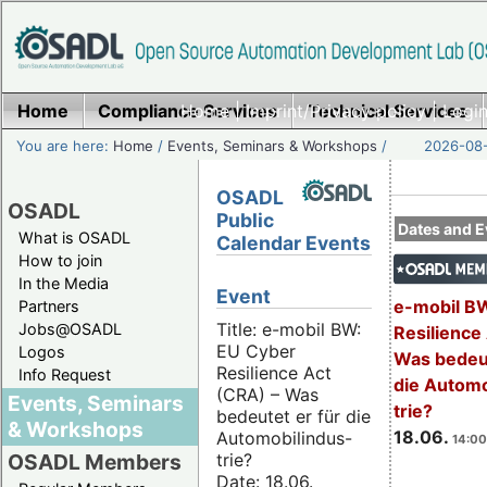
Home
Compliance Services
Home
|
Imprint/Privacy policy
Technical Services
|
Login
You are here:
Home
/
Events, Seminars & Workshops
/
2026-08-
OSADL
OSADL
Public
Dates and E
What is OSADL
Calendar Events
How to join
In the Media
Event
e-mobil B
Partners
Title: e-mobil BW:
Jobs@OSADL
Resilience
EU Cyber
Logos
Was bedeut
Resilience Act
Info Request
die Automo
(CRA) – Was
Events, Seminars
trie?
bedeutet er für die
& Workshops
18.06.
Automobilindus-
14:00
trie?
OSADL Members
Date: 18.06.