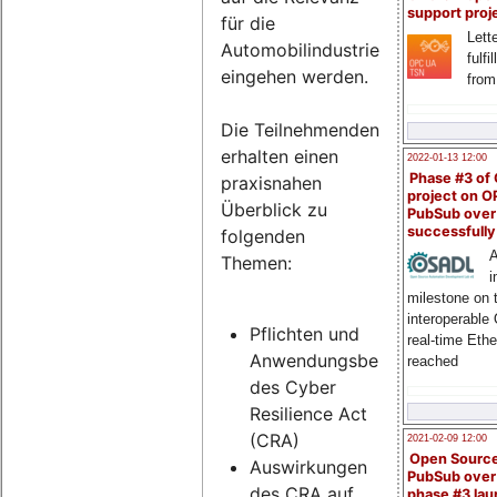
support proj
für die
Lette
Automobilindustrie
fulfi
eingehen werden.
from
Die Teilnehmenden
erhalten einen
2022-01-13 12:00
Phase #3 of
praxisnahen
project on 
Überblick zu
PubSub over
successfull
folgenden
A
Themen:
i
milestone on 
interoperable
Pflichten und
real-time Eth
Anwendungsbereich
reached
des Cyber
Resilience Act
(CRA)
2021-02-09 12:00
Open Sourc
Auswirkungen
PubSub over
des CRA auf
phase #3 la