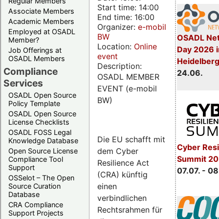
Regular Members
Start time: 14:00
Associate Members
End time: 16:00
Academic Members
Organizer:
e-mobil
Employed at OSADL
BW
OSADL Net
Member?
Location:
Online
Day 2026 i
Job Offerings at
event
OSADL Members
Heidelber
Description:
Compliance
24.06.
OSADL MEMBER
Services
EVENT (e-mobil
OSADL Open Source
BW)
Policy Template
OSADL Open Source
License Checklists
OSADL FOSS Legal
Die EU schafft mit
Knowledge Database
Cyber Resi
dem Cyber
Open Source License
Summit 2
Compliance Tool
Resilience Act
Support
07.07. - 08
(CRA) künftig
OSSelot – The Open
einen
Source Curation
Database
verbindlichen
CRA Compliance
Rechtsrahmen für
Support Projects