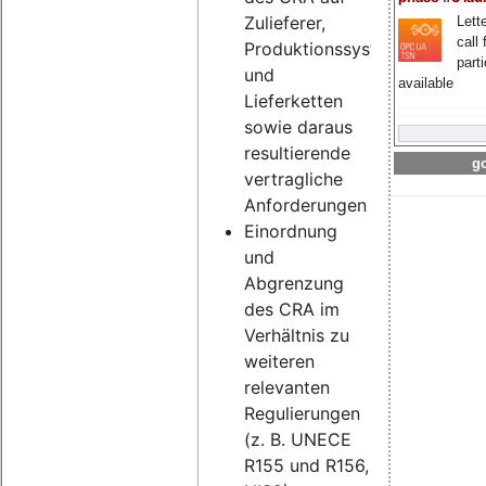
Zulieferer,
Lette
call 
Produktionssysteme
part
und
available
Lieferketten
sowie daraus
resultierende
go
vertragliche
Anforderungen
Einordnung
und
Abgrenzung
des CRA im
Verhältnis zu
weiteren
relevanten
Regulierungen
(z. B. UNECE
R155 und R156,