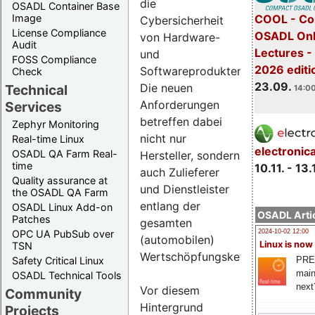
die
OSADL Container Base
COOL - Co
Image
Cybersicherheit
License Compliance
OSADL Onl
von Hardware-
Audit
Lectures 
und
FOSS Compliance
2026 editi
Softwareprodukten.
Check
23.09.
Die neuen
Technical
14:00
Anforderungen
Services
betreffen dabei
Zephyr Monitoring
nicht nur
Real-time Linux
electronic
OSADL QA Farm Real-
Hersteller, sondern
time
10.11. - 13.
auch Zulieferer
Quality assurance at
und Dienstleister
the OSADL QA Farm
entlang der
OSADL Linux Add-on
OSADL Artic
Patches
gesamten
OPC UA PubSub over
2024-10-02 12:00
(automobilen)
Linux is now
TSN
Wertschöpfungskette.
PRE
Safety Critical Linux
main
OSADL Technical Tools
next
Vor diesem
Community
Hintergrund
Projects