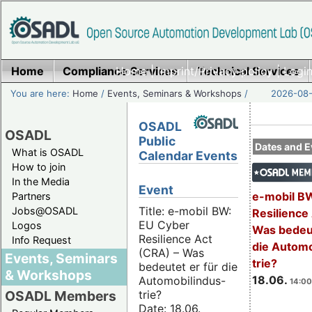
Home
Compliance Services
Home
|
Imprint/Privacy policy
Technical Services
|
Login
You are here:
Home
/
Events, Seminars & Workshops
/
2026-08-
OSADL
OSADL
Public
Dates and E
What is OSADL
Calendar Events
How to join
In the Media
Event
e-mobil B
Partners
Title: e-mobil BW:
Jobs@OSADL
Resilience
EU Cyber
Logos
Was bedeut
Resilience Act
Info Request
die Automo
(CRA) – Was
Events, Seminars
trie?
bedeutet er für die
& Workshops
18.06.
Automobilindus-
14:00
trie?
OSADL Members
Date: 18.06.