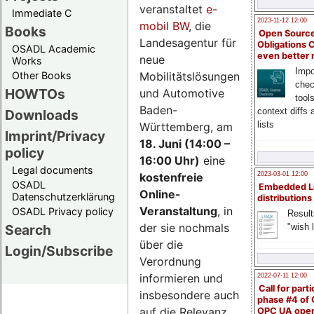
veranstaltet
e-
Immediate C
2023-11-12 12:00
mobil BW
, die
Books
Open Source
Landesagentur für
Obligations 
OSADL Academic
even better
neue
Works
Impo
Mobilitätslösungen
Other Books
chec
HOWTOs
und Automotive
tool
Baden-
context diffs
Downloads
lists
Württemberg, am
Imprint/Privacy
18. Juni (14:00 –
policy
16:00 Uhr)
eine
Legal documents
kostenfreie
2023-03-01 12:00
OSADL
Embedded L
Online-
Datenschutzerklärung
distributions
Veranstaltung
, in
OSADL Privacy policy
Result
der sie nochmals
"wish l
Search
über die
Login/Subscribe
Verordnung
informieren und
2022-07-11 12:00
Call for parti
insbesondere auch
phase #4 of
auf die Relevanz
OPC UA ope