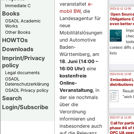
veranstaltet
e-
Immediate C
2023-11-12 12:00
mobil BW
, die
Books
Open Source
Landesagentur für
Obligations 
OSADL Academic
even better
neue
Works
Impo
Mobilitätslösungen
Other Books
chec
HOWTOs
und Automotive
tool
Baden-
context diffs
Downloads
lists
Württemberg, am
Imprint/Privacy
18. Juni (14:00 –
policy
16:00 Uhr)
eine
Legal documents
kostenfreie
2023-03-01 12:00
OSADL
Embedded L
Online-
Datenschutzerklärung
distributions
Veranstaltung
, in
OSADL Privacy policy
Result
der sie nochmals
"wish l
Search
über die
Login/Subscribe
Verordnung
informieren und
2022-07-11 12:00
Call for parti
insbesondere auch
phase #4 of
auf die Relevanz
OPC UA ope