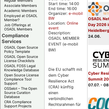
Regular Members
Start time: 14:00
Associate Members
End time: 16:00
Academic Members
Organizer:
e-mobil
Employed at OSADL
BW
OSADL Net
Member?
Location:
Online
Day 2026 i
Job Offerings at
event
OSADL Members
Heidelber
Description:
Compliance
24.06.
OSADL MEMBER
Services
EVENT (e-mobil
OSADL Open Source
BW)
Policy Template
OSADL Open Source
License Checklists
OSADL FOSS Legal
Die EU schafft mit
Knowledge Database
Cyber Resi
dem Cyber
Open Source License
Summit 2
Compliance Tool
Resilience Act
Support
07.07. - 08
(CRA) künftig
OSSelot – The Open
einen
Source Curation
Database
verbindlichen
CRA Compliance
Rechtsrahmen für
Support Projects