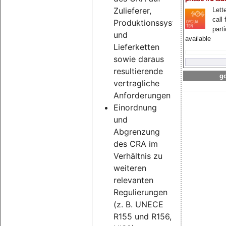
Zulieferer,
Lette
call 
Produktionssysteme
part
und
available
Lieferketten
sowie daraus
resultierende
go
vertragliche
Anforderungen
Einordnung
und
Abgrenzung
des CRA im
Verhältnis zu
weiteren
relevanten
Regulierungen
(z. B. UNECE
R155 und R156,