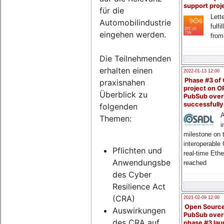
support proj
für die
Lette
Automobilindustrie
fulfi
eingehen werden.
from
Die Teilnehmenden
erhalten einen
2022-01-13 12:00
Phase #3 of
praxisnahen
project on 
Überblick zu
PubSub over
successfull
folgenden
A
Themen:
i
milestone on 
interoperable
Pflichten und
real-time Eth
Anwendungsbereich
reached
des Cyber
Resilience Act
(CRA)
2021-02-09 12:00
Open Sourc
Auswirkungen
PubSub over
des CRA auf
phase #3 la