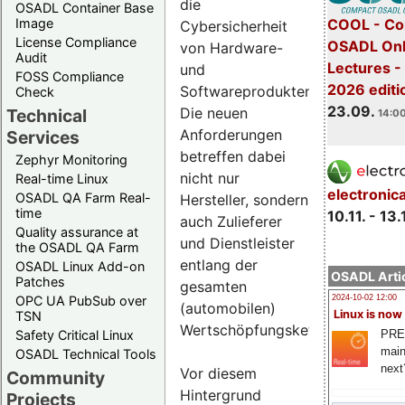
die
OSADL Container Base
COOL - Co
Image
Cybersicherheit
License Compliance
OSADL Onl
von Hardware-
Audit
Lectures 
und
FOSS Compliance
2026 editi
Softwareprodukten.
Check
23.09.
Die neuen
Technical
14:00
Anforderungen
Services
betreffen dabei
Zephyr Monitoring
nicht nur
Real-time Linux
electronic
OSADL QA Farm Real-
Hersteller, sondern
time
10.11. - 13.
auch Zulieferer
Quality assurance at
und Dienstleister
the OSADL QA Farm
entlang der
OSADL Linux Add-on
OSADL Artic
Patches
gesamten
OPC UA PubSub over
2024-10-02 12:00
(automobilen)
Linux is now
TSN
Wertschöpfungskette.
PRE
Safety Critical Linux
main
OSADL Technical Tools
next
Vor diesem
Community
Hintergrund
Projects