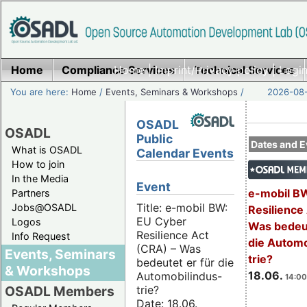
Home
Compliance Services
Home
|
Imprint/Privacy policy
Technical Services
|
Login
You are here:
Home
/
Events, Seminars & Workshops
/
2026-08-
OSADL
OSADL
Public
Dates and E
What is OSADL
Calendar Events
How to join
In the Media
Event
e-mobil B
Partners
Title: e-mobil BW:
Jobs@OSADL
Resilience
EU Cyber
Logos
Was bedeut
Resilience Act
Info Request
die Automo
(CRA) – Was
Events, Seminars
trie?
bedeutet er für die
& Workshops
18.06.
Automobilindus-
14:00
trie?
OSADL Members
Date: 18.06.