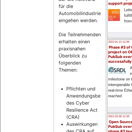
support proj
für die
Lette
Automobilindustrie
fulfi
eingehen werden.
from
Die Teilnehmenden
erhalten einen
2022-01-13 12:00
Phase #3 of
praxisnahen
project on 
Überblick zu
PubSub over
successfull
folgenden
A
Themen:
i
milestone on 
interoperable
Pflichten und
real-time Eth
Anwendungsbereich
reached
des Cyber
Resilience Act
(CRA)
2021-02-09 12:00
Open Sourc
Auswirkungen
PubSub over
des CRA auf
phase #3 la