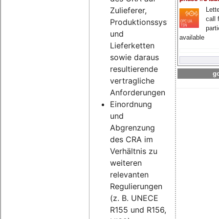
Zulieferer,
Lette
call 
Produktionssysteme
part
und
available
Lieferketten
sowie daraus
resultierende
go
vertragliche
Anforderungen
Einordnung
und
Abgrenzung
des CRA im
Verhältnis zu
weiteren
relevanten
Regulierungen
(z. B. UNECE
R155 und R156,