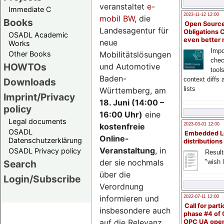
veranstaltet
e-
Immediate C
2023-11-12 12:00
mobil BW
, die
Books
Open Source
Landesagentur für
Obligations 
OSADL Academic
even better
neue
Works
Impo
Mobilitätslösungen
Other Books
chec
HOWTOs
und Automotive
tool
Baden-
context diffs
Downloads
lists
Württemberg, am
Imprint/Privacy
18. Juni (14:00 –
policy
16:00 Uhr)
eine
Legal documents
kostenfreie
2023-03-01 12:00
OSADL
Embedded L
Online-
Datenschutzerklärung
distributions
Veranstaltung
, in
OSADL Privacy policy
Result
der sie nochmals
"wish l
Search
über die
Login/Subscribe
Verordnung
informieren und
2022-07-11 12:00
Call for parti
insbesondere auch
phase #4 of
auf die Relevanz
OPC UA ope