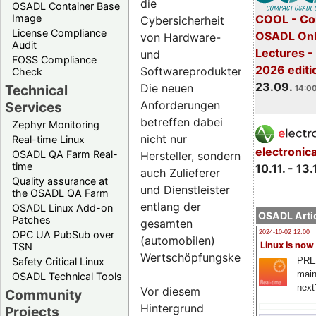
die
OSADL Container Base
COOL - Co
Image
Cybersicherheit
License Compliance
OSADL Onl
von Hardware-
Audit
Lectures 
und
FOSS Compliance
2026 editi
Softwareprodukten.
Check
23.09.
Die neuen
Technical
14:00
Anforderungen
Services
betreffen dabei
Zephyr Monitoring
nicht nur
Real-time Linux
electronic
OSADL QA Farm Real-
Hersteller, sondern
time
10.11. - 13.
auch Zulieferer
Quality assurance at
und Dienstleister
the OSADL QA Farm
entlang der
OSADL Linux Add-on
OSADL Artic
Patches
gesamten
OPC UA PubSub over
2024-10-02 12:00
(automobilen)
Linux is now
TSN
Wertschöpfungskette.
PRE
Safety Critical Linux
main
OSADL Technical Tools
next
Vor diesem
Community
Hintergrund
Projects