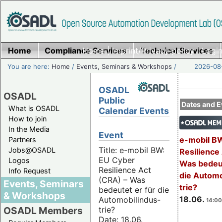
Home
Compliance Services
Home
|
Imprint/Privacy policy
Technical Services
|
Login
You are here:
Home
/
Events, Seminars & Workshops
/
2026-08-
OSADL
OSADL
Public
Dates and E
What is OSADL
Calendar Events
How to join
In the Media
Event
e-mobil B
Partners
Title: e-mobil BW:
Jobs@OSADL
Resilience
EU Cyber
Logos
Was bedeut
Resilience Act
Info Request
die Automo
(CRA) – Was
Events, Seminars
trie?
bedeutet er für die
& Workshops
18.06.
Automobilindus-
14:00
trie?
OSADL Members
Date: 18.06.