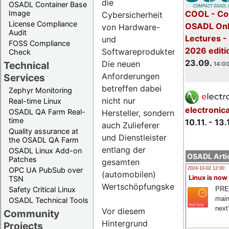
die
OSADL Container Base
COOL - Co
Image
Cybersicherheit
License Compliance
OSADL Onl
von Hardware-
Audit
Lectures 
und
FOSS Compliance
2026 editi
Softwareprodukten.
Check
23.09.
Die neuen
Technical
14:00
Anforderungen
Services
betreffen dabei
Zephyr Monitoring
nicht nur
Real-time Linux
electronic
OSADL QA Farm Real-
Hersteller, sondern
time
10.11. - 13.
auch Zulieferer
Quality assurance at
und Dienstleister
the OSADL QA Farm
entlang der
OSADL Linux Add-on
OSADL Artic
Patches
gesamten
OPC UA PubSub over
2024-10-02 12:00
(automobilen)
Linux is now
TSN
Wertschöpfungskette.
PRE
Safety Critical Linux
main
OSADL Technical Tools
next
Vor diesem
Community
Hintergrund
Projects