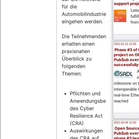
support proj
für die
Lette
Automobilindustrie
fulfi
eingehen werden.
from
Die Teilnehmenden
erhalten einen
2022-01-13 12:00
Phase #3 of
praxisnahen
project on 
Überblick zu
PubSub over
successfull
folgenden
A
Themen:
i
milestone on 
interoperable
Pflichten und
real-time Eth
Anwendungsbereich
reached
des Cyber
Resilience Act
(CRA)
2021-02-09 12:00
Open Sourc
Auswirkungen
PubSub over
des CRA auf
phase #3 la