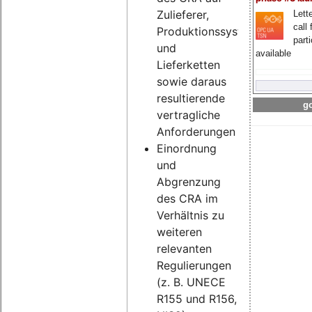
Zulieferer,
Lette
call 
Produktionssysteme
part
und
available
Lieferketten
sowie daraus
resultierende
go
vertragliche
Anforderungen
Einordnung
und
Abgrenzung
des CRA im
Verhältnis zu
weiteren
relevanten
Regulierungen
(z. B. UNECE
R155 und R156,