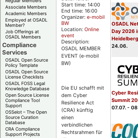
Regular Members
Start time: 14:00
Associate Members
End time: 16:00
Academic Members
Organizer:
e-mobil
Employed at OSADL
BW
OSADL Net
Member?
Location:
Online
Day 2026 i
Job Offerings at
event
OSADL Members
Heidelber
Description:
Compliance
24.06.
OSADL MEMBER
Services
EVENT (e-mobil
OSADL Open Source
BW)
Policy Template
OSADL Open Source
License Checklists
OSADL FOSS Legal
Die EU schafft mit
Knowledge Database
Cyber Resi
dem Cyber
Open Source License
Summit 2
Compliance Tool
Resilience Act
Support
07.07. - 08
(CRA) künftig
OSSelot – The Open
einen
Source Curation
Database
verbindlichen
CRA Compliance
Rechtsrahmen für
Support Projects