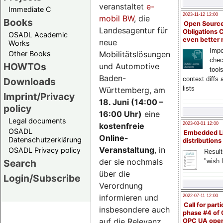
veranstaltet
e-
Immediate C
2023-11-12 12:00
mobil BW
, die
Books
Open Source
Landesagentur für
Obligations 
OSADL Academic
even better
neue
Works
Impo
Mobilitätslösungen
Other Books
chec
HOWTOs
und Automotive
tool
Baden-
context diffs
Downloads
lists
Württemberg, am
Imprint/Privacy
18. Juni (14:00 –
policy
16:00 Uhr)
eine
Legal documents
kostenfreie
2023-03-01 12:00
OSADL
Embedded L
Online-
Datenschutzerklärung
distributions
Veranstaltung
, in
OSADL Privacy policy
Result
der sie nochmals
"wish l
Search
über die
Login/Subscribe
Verordnung
informieren und
2022-07-11 12:00
Call for parti
insbesondere auch
phase #4 of
auf die Relevanz
OPC UA ope