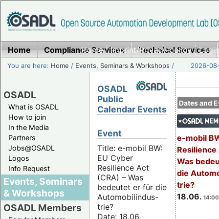
Home
Compliance Services
Home
|
Imprint/Privacy policy
Technical Services
|
Login
You are here:
Home
/
Events, Seminars & Workshops
/
2026-08-
OSADL
OSADL
Public
Dates and E
What is OSADL
Calendar Events
How to join
In the Media
Event
e-mobil B
Partners
Title: e-mobil BW:
Jobs@OSADL
Resilience
EU Cyber
Logos
Was bedeut
Resilience Act
Info Request
die Automo
(CRA) – Was
Events, Seminars
trie?
bedeutet er für die
& Workshops
18.06.
Automobilindus-
14:00
trie?
OSADL Members
Date: 18.06.