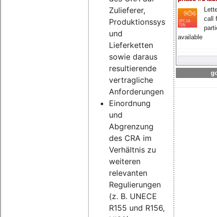
Zulieferer,
Lette
call 
Produktionssysteme
part
und
available
Lieferketten
sowie daraus
resultierende
go
vertragliche
Anforderungen
Einordnung
und
Abgrenzung
des CRA im
Verhältnis zu
weiteren
relevanten
Regulierungen
(z. B. UNECE
R155 und R156,