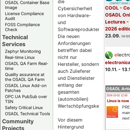
die
OSADL Container Base
COOL - Co
Image
Cybersicherheit
License Compliance
OSADL Onl
von Hardware-
Audit
Lectures 
und
FOSS Compliance
2026 editi
Softwareprodukten.
Check
23.09.
Die neuen
Technical
14:00
Anforderungen
Services
betreffen dabei
Zephyr Monitoring
nicht nur
Real-time Linux
electronic
OSADL QA Farm Real-
Hersteller, sondern
time
10.11. - 13.
auch Zulieferer
Quality assurance at
und Dienstleister
the OSADL QA Farm
entlang der
OSADL Linux Add-on
OSADL Artic
Patches
gesamten
OPC UA PubSub over
2024-10-02 12:00
(automobilen)
Linux is now
TSN
Wertschöpfungskette.
PRE
Safety Critical Linux
main
OSADL Technical Tools
next
Vor diesem
Community
Hintergrund
Projects