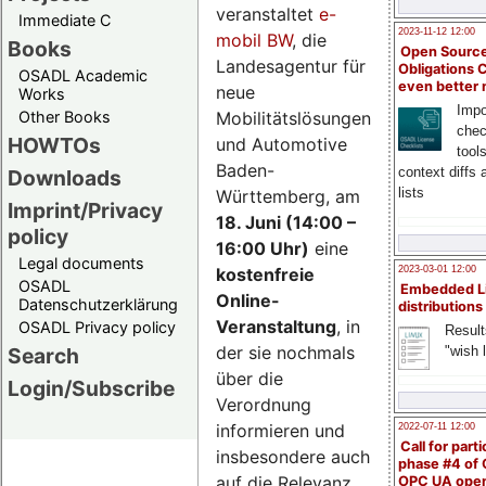
veranstaltet
e-
Immediate C
2023-11-12 12:00
mobil BW
, die
Books
Open Source
Landesagentur für
Obligations 
OSADL Academic
even better
neue
Works
Impo
Mobilitätslösungen
Other Books
chec
HOWTOs
und Automotive
tool
Baden-
context diffs
Downloads
lists
Württemberg, am
Imprint/Privacy
18. Juni (14:00 –
policy
16:00 Uhr)
eine
Legal documents
kostenfreie
2023-03-01 12:00
OSADL
Embedded L
Online-
Datenschutzerklärung
distributions
Veranstaltung
, in
OSADL Privacy policy
Result
der sie nochmals
"wish l
Search
über die
Login/Subscribe
Verordnung
informieren und
2022-07-11 12:00
Call for parti
insbesondere auch
phase #4 of
auf die Relevanz
OPC UA ope