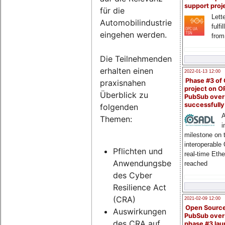
support proj
für die
Lette
Automobilindustrie
fulfi
eingehen werden.
from
Die Teilnehmenden
erhalten einen
2022-01-13 12:00
Phase #3 of
praxisnahen
project on 
Überblick zu
PubSub over
successfull
folgenden
A
Themen:
i
milestone on 
interoperable
Pflichten und
real-time Eth
Anwendungsbereich
reached
des Cyber
Resilience Act
(CRA)
2021-02-09 12:00
Open Sourc
Auswirkungen
PubSub over
des CRA auf
phase #3 la