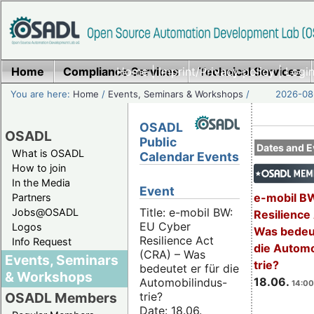
Home
Compliance Services
Home
|
Imprint/Privacy policy
Technical Services
|
Login
You are here:
Home
/
Events, Seminars & Workshops
/
2026-08-
OSADL
OSADL
Public
Dates and E
What is OSADL
Calendar Events
How to join
In the Media
Event
e-mobil B
Partners
Title: e-mobil BW:
Jobs@OSADL
Resilience
EU Cyber
Logos
Was bedeut
Resilience Act
Info Request
die Automo
(CRA) – Was
Events, Seminars
trie?
bedeutet er für die
& Workshops
18.06.
Automobilindus-
14:00
trie?
OSADL Members
Date: 18.06.