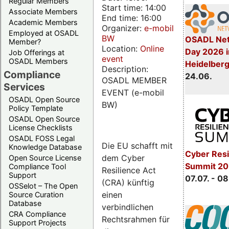
Regular Members
Start time: 14:00
Associate Members
End time: 16:00
Academic Members
Organizer:
e-mobil
Employed at OSADL
BW
OSADL Net
Member?
Location:
Online
Day 2026 i
Job Offerings at
event
OSADL Members
Heidelber
Description:
Compliance
24.06.
OSADL MEMBER
Services
EVENT (e-mobil
OSADL Open Source
BW)
Policy Template
OSADL Open Source
License Checklists
OSADL FOSS Legal
Die EU schafft mit
Knowledge Database
Cyber Resi
dem Cyber
Open Source License
Summit 2
Compliance Tool
Resilience Act
Support
07.07. - 08
(CRA) künftig
OSSelot – The Open
einen
Source Curation
Database
verbindlichen
CRA Compliance
Rechtsrahmen für
Support Projects