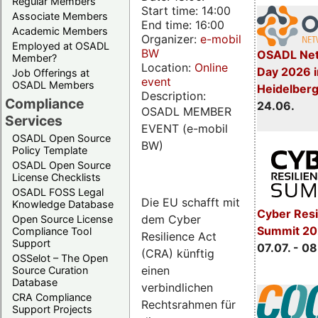
Regular Members
Start time: 14:00
Associate Members
End time: 16:00
Academic Members
Organizer:
e-mobil
Employed at OSADL
BW
OSADL Net
Member?
Location:
Online
Day 2026 i
Job Offerings at
event
OSADL Members
Heidelber
Description:
Compliance
24.06.
OSADL MEMBER
Services
EVENT (e-mobil
OSADL Open Source
BW)
Policy Template
OSADL Open Source
License Checklists
OSADL FOSS Legal
Die EU schafft mit
Knowledge Database
Cyber Resi
dem Cyber
Open Source License
Summit 2
Compliance Tool
Resilience Act
Support
07.07. - 08
(CRA) künftig
OSSelot – The Open
einen
Source Curation
Database
verbindlichen
CRA Compliance
Rechtsrahmen für
Support Projects