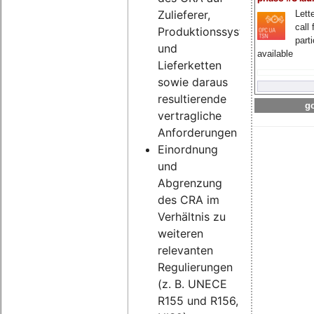
Zulieferer,
Lette
call 
Produktionssysteme
part
und
available
Lieferketten
sowie daraus
resultierende
go
vertragliche
Anforderungen
Einordnung
und
Abgrenzung
des CRA im
Verhältnis zu
weiteren
relevanten
Regulierungen
(z. B. UNECE
R155 und R156,