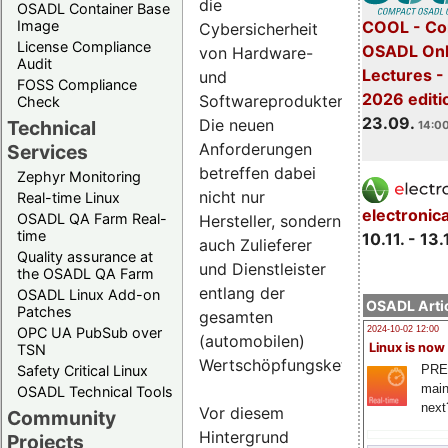
die
OSADL Container Base
COOL - Co
Image
Cybersicherheit
License Compliance
OSADL Onl
von Hardware-
Audit
Lectures 
und
FOSS Compliance
2026 editi
Softwareprodukten.
Check
23.09.
Die neuen
Technical
14:00
Anforderungen
Services
betreffen dabei
Zephyr Monitoring
nicht nur
Real-time Linux
electronic
OSADL QA Farm Real-
Hersteller, sondern
time
10.11. - 13.
auch Zulieferer
Quality assurance at
und Dienstleister
the OSADL QA Farm
entlang der
OSADL Linux Add-on
OSADL Artic
Patches
gesamten
OPC UA PubSub over
2024-10-02 12:00
(automobilen)
Linux is now
TSN
Wertschöpfungskette.
PRE
Safety Critical Linux
main
OSADL Technical Tools
next
Vor diesem
Community
Hintergrund
Projects