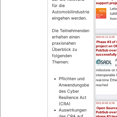
support proj
für die
Lette
Automobilindustrie
fulfi
eingehen werden.
from
Die Teilnehmenden
erhalten einen
2022-01-13 12:00
Phase #3 of
praxisnahen
project on 
Überblick zu
PubSub over
successfull
folgenden
A
Themen:
i
milestone on 
interoperable
Pflichten und
real-time Eth
Anwendungsbereich
reached
des Cyber
Resilience Act
(CRA)
2021-02-09 12:00
Open Sourc
Auswirkungen
PubSub over
des CRA auf
phase #3 la