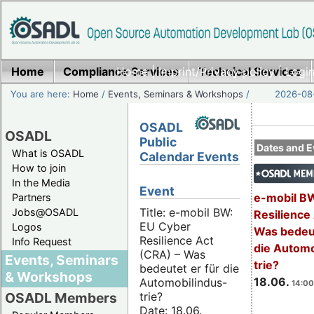
Home
Compliance Services
Home
|
Imprint/Privacy policy
Technical Services
|
Login
You are here:
Home
/
Events, Seminars & Workshops
/
2026-08-
OSADL
OSADL
Public
Dates and E
What is OSADL
Calendar Events
How to join
In the Media
Event
e-mobil B
Partners
Title: e-mobil BW:
Jobs@OSADL
Resilience
EU Cyber
Logos
Was bedeut
Resilience Act
Info Request
die Automo
(CRA) – Was
Events, Seminars
trie?
bedeutet er für die
& Workshops
18.06.
Automobilindus-
14:00
trie?
OSADL Members
Date: 18.06.