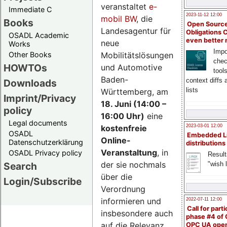
veranstaltet
e-
Immediate C
2023-11-12 12:00
mobil BW
, die
Books
Open Source
Landesagentur für
Obligations 
OSADL Academic
even better
neue
Works
Impo
Mobilitätslösungen
Other Books
chec
HOWTOs
und Automotive
tool
Baden-
context diffs
Downloads
lists
Württemberg, am
Imprint/Privacy
18. Juni (14:00 –
policy
16:00 Uhr)
eine
Legal documents
kostenfreie
2023-03-01 12:00
OSADL
Embedded L
Online-
Datenschutzerklärung
distributions
Veranstaltung
, in
OSADL Privacy policy
Result
der sie nochmals
"wish l
Search
über die
Login/Subscribe
Verordnung
informieren und
2022-07-11 12:00
Call for parti
insbesondere auch
phase #4 of
auf die Relevanz
OPC UA ope