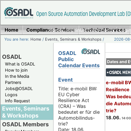
Home
Compliance Services
Home
|
Imprint/Privacy policy
Technical Services
|
Login
You are here:
Home
/
Events, Seminars & Workshops
/
2026-08-
OSADL
OSADL
Public
Dates and E
What is OSADL
Calendar Events
How to join
In the Media
Event
e-mobil B
Partners
Title: e-mobil BW:
Jobs@OSADL
Resilience
EU Cyber
Logos
Was bedeut
Resilience Act
Info Request
die Automo
(CRA) – Was
Events, Seminars
trie?
bedeutet er für die
& Workshops
18.06.
Automobilindus-
14:00
trie?
OSADL Members
Date: 18.06.