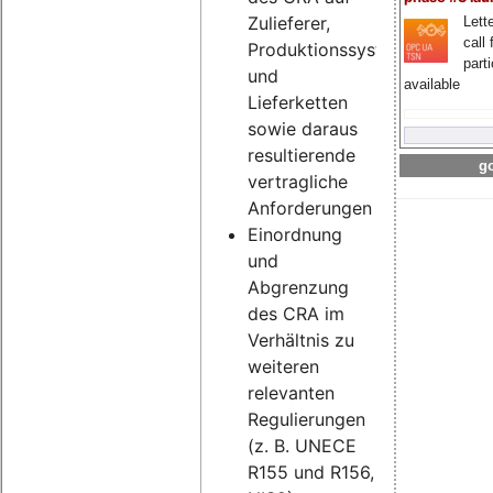
Zulieferer,
Lette
call 
Produktionssysteme
part
und
available
Lieferketten
sowie daraus
resultierende
go
vertragliche
Anforderungen
Einordnung
und
Abgrenzung
des CRA im
Verhältnis zu
weiteren
relevanten
Regulierungen
(z. B. UNECE
R155 und R156,