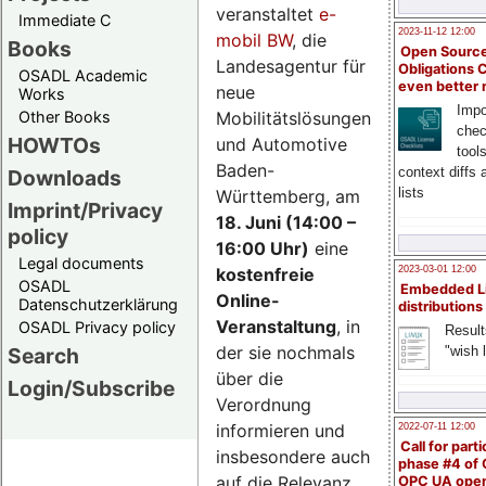
veranstaltet
e-
Immediate C
2023-11-12 12:00
mobil BW
, die
Books
Open Source
Landesagentur für
Obligations 
OSADL Academic
even better
neue
Works
Impo
Mobilitätslösungen
Other Books
chec
HOWTOs
und Automotive
tool
Baden-
context diffs
Downloads
lists
Württemberg, am
Imprint/Privacy
18. Juni (14:00 –
policy
16:00 Uhr)
eine
Legal documents
kostenfreie
2023-03-01 12:00
OSADL
Embedded L
Online-
Datenschutzerklärung
distributions
Veranstaltung
, in
OSADL Privacy policy
Result
der sie nochmals
"wish l
Search
über die
Login/Subscribe
Verordnung
informieren und
2022-07-11 12:00
Call for parti
insbesondere auch
phase #4 of
auf die Relevanz
OPC UA ope