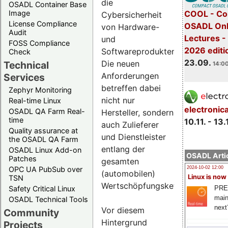
die
OSADL Container Base
COOL - Co
Image
Cybersicherheit
License Compliance
OSADL Onl
von Hardware-
Audit
Lectures 
und
FOSS Compliance
2026 editi
Softwareprodukten.
Check
23.09.
Die neuen
Technical
14:00
Anforderungen
Services
betreffen dabei
Zephyr Monitoring
nicht nur
Real-time Linux
electronic
OSADL QA Farm Real-
Hersteller, sondern
time
10.11. - 13.
auch Zulieferer
Quality assurance at
und Dienstleister
the OSADL QA Farm
entlang der
OSADL Linux Add-on
OSADL Artic
Patches
gesamten
OPC UA PubSub over
2024-10-02 12:00
(automobilen)
Linux is now
TSN
Wertschöpfungskette.
PRE
Safety Critical Linux
main
OSADL Technical Tools
next
Vor diesem
Community
Hintergrund
Projects