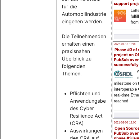
support proj
für die
Lette
Automobilindustrie
fulfi
eingehen werden.
from
Die Teilnehmenden
erhalten einen
2022-01-13 12:00
Phase #3 of
praxisnahen
project on 
Überblick zu
PubSub over
successfull
folgenden
A
Themen:
i
milestone on 
interoperable
Pflichten und
real-time Eth
Anwendungsbereich
reached
des Cyber
Resilience Act
(CRA)
2021-02-09 12:00
Open Sourc
Auswirkungen
PubSub over
des CRA auf
phase #3 la