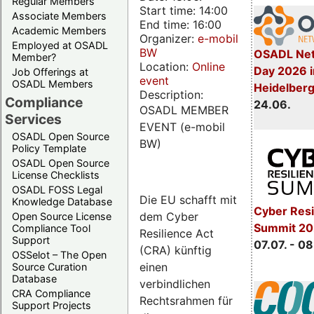
Regular Members
Start time: 14:00
Associate Members
End time: 16:00
Academic Members
Organizer:
e-mobil
Employed at OSADL
BW
OSADL Net
Member?
Location:
Online
Day 2026 i
Job Offerings at
event
OSADL Members
Heidelber
Description:
Compliance
24.06.
OSADL MEMBER
Services
EVENT (e-mobil
OSADL Open Source
BW)
Policy Template
OSADL Open Source
License Checklists
OSADL FOSS Legal
Die EU schafft mit
Knowledge Database
Cyber Resi
dem Cyber
Open Source License
Summit 2
Compliance Tool
Resilience Act
Support
07.07. - 08
(CRA) künftig
OSSelot – The Open
einen
Source Curation
Database
verbindlichen
CRA Compliance
Rechtsrahmen für
Support Projects