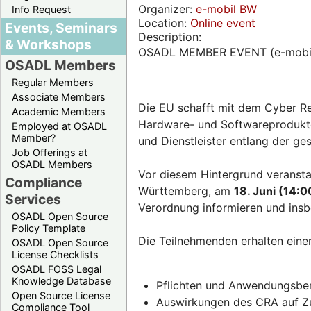
Organizer:
e-mobil BW
Info Request
Location:
Online event
Events, Seminars
Description:
& Workshops
OSADL MEMBER EVENT (e-mobi
OSADL Members
Regular Members
Associate Members
Die EU schafft mit dem Cyber Re
Academic Members
Hardware- und Softwareprodukten
Employed at OSADL
Member?
und Dienstleister entlang der g
Job Offerings at
OSADL Members
Vor diesem Hintergrund veransta
Compliance
Württemberg, am
18. Juni (14:0
Services
Verordnung informieren und insb
OSADL Open Source
Policy Template
Die Teilnehmenden erhalten eine
OSADL Open Source
License Checklists
OSADL FOSS Legal
Knowledge Database
Pflichten und Anwendungsber
Open Source License
Auswirkungen des CRA auf Zul
Compliance Tool