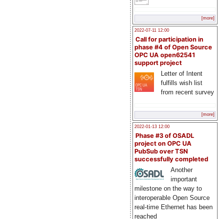
[more]
2022-07-11 12:00
Call for participation in
phase #4 of Open Source
OPC UA open62541
support project
Letter of Intent
fulfills wish list
from recent survey
[more]
2022-01-13 12:00
Phase #3 of OSADL
project on OPC UA
PubSub over TSN
successfully completed
Another
important
milestone on the way to
interoperable Open Source
real-time Ethernet has been
reached