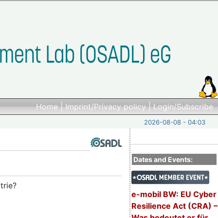
Home
|
Imprint/Privacy policy
|
Login/Subscribe
2026-08-08 - 04:03
Dates and Events:
trie?
e-mobil BW: EU Cyber
Resilience Act (CRA) –
Was bedeutet er für