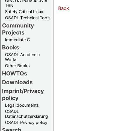
OPC UA PubSub over
TSN
Back
Safety Critical Linux
OSADL Technical Tools
Community
Projects
Immediate C
Books
OSADL Academic
Works
Other Books
HOWTOs
Downloads
Imprint/Privacy
policy
Legal documents
OSADL
Datenschutzerklärung
OSADL Privacy policy
Search