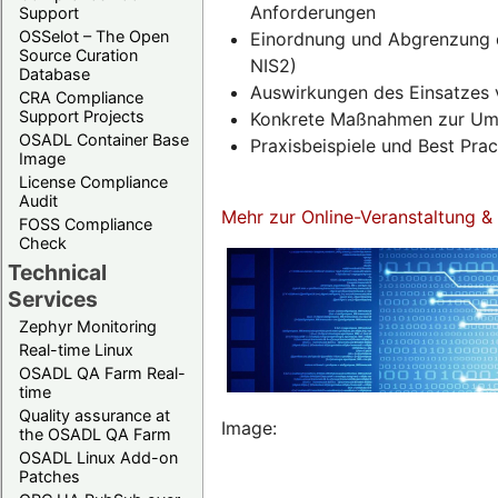
Anforderungen
Support
OSSelot – The Open
Einordnung und Abgrenzung d
Source Curation
NIS2)
Database
Auswirkungen des Einsatzes 
CRA Compliance
Support Projects
Konkrete Maßnahmen zur Umse
OSADL Container Base
Praxisbeispiele und Best Pra
Image
License Compliance
Audit
Mehr zur Online-Veranstaltung 
FOSS Compliance
Check
Technical
Services
Zephyr Monitoring
Real-time Linux
OSADL QA Farm Real-
time
Quality assurance at
Image:
the OSADL QA Farm
OSADL Linux Add-on
Patches