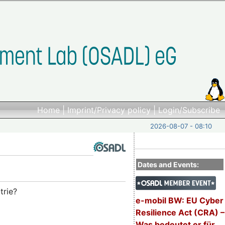
Home
|
Imprint/Privacy policy
|
Login/Subscribe
2026-08-07 - 08:10
Dates and Events:
trie?
e-mobil BW: EU Cyber
Resilience Act (CRA) –
Was bedeutet er für