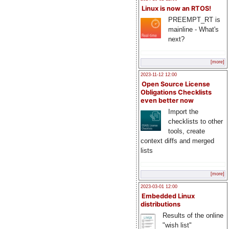
Linux is now an RTOS!
PREEMPT_RT is
mainline - What's
next?
[more]
2023-11-12 12:00
Open Source License
Obligations Checklists
even better now
Import the
checklists to other
tools, create
context diffs and merged
lists
[more]
2023-03-01 12:00
Embedded Linux
distributions
Results of the online
"wish list"