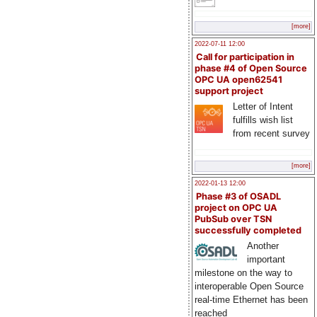
[more]
2022-07-11 12:00
Call for participation in
phase #4 of Open Source
OPC UA open62541
support project
Letter of Intent
fulfills wish list
from recent survey
[more]
2022-01-13 12:00
Phase #3 of OSADL
project on OPC UA
PubSub over TSN
successfully completed
Another
important
milestone on the way to
interoperable Open Source
real-time Ethernet has been
reached