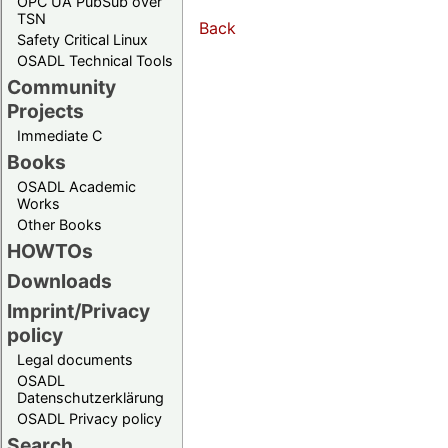
OPC UA PubSub over
TSN
Back
Safety Critical Linux
OSADL Technical Tools
Community
Projects
Immediate C
Books
OSADL Academic
Works
Other Books
HOWTOs
Downloads
Imprint/Privacy
policy
Legal documents
OSADL
Datenschutzerklärung
OSADL Privacy policy
Search