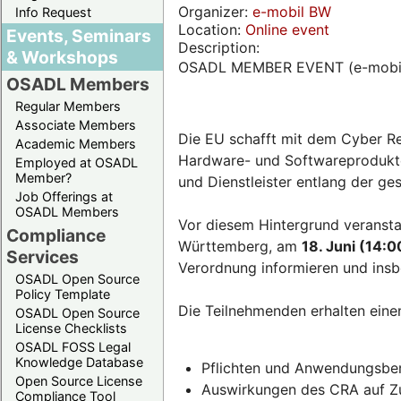
Organizer:
e-mobil BW
Info Request
Location:
Online event
Events, Seminars
Description:
& Workshops
OSADL MEMBER EVENT (e-mobi
OSADL Members
Regular Members
Associate Members
Die EU schafft mit dem Cyber Re
Academic Members
Hardware- und Softwareprodukten
Employed at OSADL
Member?
und Dienstleister entlang der g
Job Offerings at
OSADL Members
Vor diesem Hintergrund veransta
Compliance
Württemberg, am
18. Juni (14:0
Services
Verordnung informieren und insb
OSADL Open Source
Policy Template
Die Teilnehmenden erhalten eine
OSADL Open Source
License Checklists
OSADL FOSS Legal
Knowledge Database
Pflichten und Anwendungsber
Open Source License
Auswirkungen des CRA auf Zul
Compliance Tool