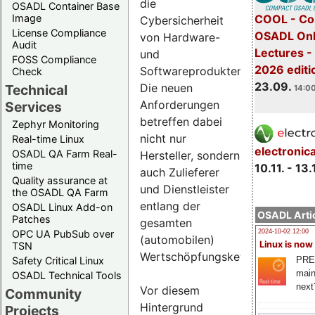
die
OSADL Container Base
COOL - Co
Image
Cybersicherheit
License Compliance
OSADL Onl
von Hardware-
Audit
Lectures 
und
FOSS Compliance
2026 editi
Softwareprodukten.
Check
23.09.
Die neuen
Technical
14:00
Anforderungen
Services
betreffen dabei
Zephyr Monitoring
nicht nur
Real-time Linux
electronic
OSADL QA Farm Real-
Hersteller, sondern
time
10.11. - 13.
auch Zulieferer
Quality assurance at
und Dienstleister
the OSADL QA Farm
entlang der
OSADL Linux Add-on
OSADL Artic
Patches
gesamten
OPC UA PubSub over
2024-10-02 12:00
(automobilen)
Linux is now
TSN
Wertschöpfungskette.
PRE
Safety Critical Linux
main
OSADL Technical Tools
next
Vor diesem
Community
Hintergrund
Projects