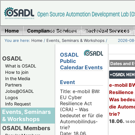
Home
Compliance Services
Home
|
Imprint/Privacy policy
Technical Services
|
Login
You are here:
Home
/
Events, Seminars & Workshops
/
2026-08-
OSADL
OSADL
Public
Dates and E
What is OSADL
Calendar Events
How to join
In the Media
Event
e-mobil B
Partners
Title: e-mobil BW:
Jobs@OSADL
Resilience
EU Cyber
Logos
Was bedeut
Resilience Act
Info Request
die Automo
(CRA) – Was
Events, Seminars
trie?
bedeutet er für die
& Workshops
18.06.
Automobilindus-
14:00
trie?
OSADL Members
Date: 18.06.