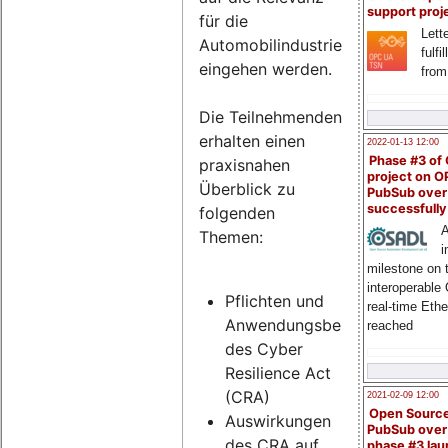
support proj
für die
Lette
Automobilindustrie
fulfi
eingehen werden.
from
Die Teilnehmenden
erhalten einen
2022-01-13 12:00
Phase #3 of
praxisnahen
project on 
Überblick zu
PubSub over
successfull
folgenden
A
Themen:
i
milestone on 
interoperable
Pflichten und
real-time Eth
Anwendungsbereich
reached
des Cyber
Resilience Act
(CRA)
2021-02-09 12:00
Open Sourc
Auswirkungen
PubSub over
des CRA auf
phase #3 la