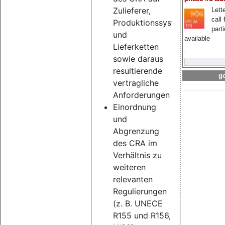
Zulieferer,
Lette
call 
Produktionssysteme
part
und
available
Lieferketten
sowie daraus
resultierende
go
vertragliche
Anforderungen
Einordnung
und
Abgrenzung
des CRA im
Verhältnis zu
weiteren
relevanten
Regulierungen
(z. B. UNECE
R155 und R156,