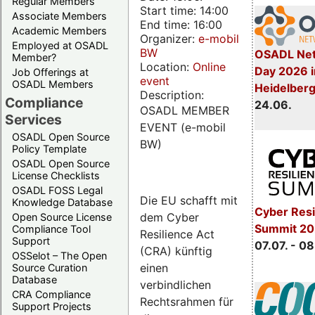
Regular Members
Start time: 14:00
Associate Members
End time: 16:00
Academic Members
Organizer:
e-mobil
Employed at OSADL
BW
OSADL Net
Member?
Location:
Online
Day 2026 i
Job Offerings at
event
OSADL Members
Heidelber
Description:
Compliance
24.06.
OSADL MEMBER
Services
EVENT (e-mobil
OSADL Open Source
BW)
Policy Template
OSADL Open Source
License Checklists
OSADL FOSS Legal
Die EU schafft mit
Knowledge Database
Cyber Resi
dem Cyber
Open Source License
Summit 2
Compliance Tool
Resilience Act
Support
07.07. - 08
(CRA) künftig
OSSelot – The Open
einen
Source Curation
Database
verbindlichen
CRA Compliance
Rechtsrahmen für
Support Projects