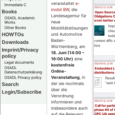
veranstaltet
e-
Immediate C
2023-11-12 12:00
mobil BW
, die
Books
Open Source
Landesagentur für
Obligations 
OSADL Academic
even better
neue
Works
Impo
Mobilitätslösungen
Other Books
chec
HOWTOs
und Automotive
tool
Baden-
context diffs
Downloads
lists
Württemberg, am
Imprint/Privacy
18. Juni (14:00 –
policy
16:00 Uhr)
eine
Legal documents
kostenfreie
2023-03-01 12:00
OSADL
Embedded L
Online-
Datenschutzerklärung
distributions
Veranstaltung
, in
OSADL Privacy policy
Result
der sie nochmals
"wish l
Search
über die
Login/Subscribe
Verordnung
informieren und
2022-07-11 12:00
Call for parti
insbesondere auch
phase #4 of
auf die Relevanz
OPC UA ope