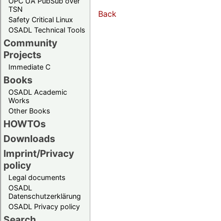
OPC UA PubSub over
TSN
Back
Safety Critical Linux
OSADL Technical Tools
Community
Projects
Immediate C
Books
OSADL Academic
Works
Other Books
HOWTOs
Downloads
Imprint/Privacy
policy
Legal documents
OSADL
Datenschutzerklärung
OSADL Privacy policy
Search