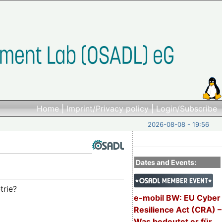
Home
|
Imprint/Privacy policy
|
Login/Subscribe
2026-08-08 - 19:56
Dates and Events:
trie?
e-mobil BW: EU Cyber
Resilience Act (CRA) –
Was bedeutet er für