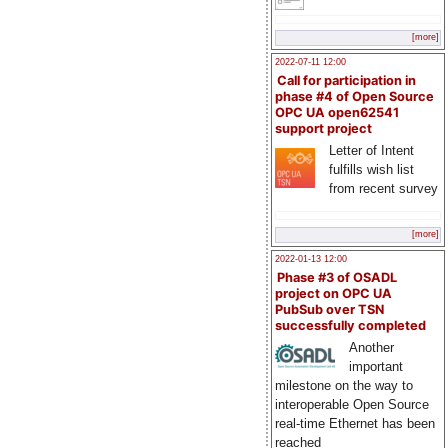
[more]
2022-07-11 12:00
Call for participation in
phase #4 of Open Source
OPC UA open62541
support project
Letter of Intent
fulfills wish list
from recent survey
[more]
2022-01-13 12:00
Phase #3 of OSADL
project on OPC UA
PubSub over TSN
successfully completed
Another
important
milestone on the way to
interoperable Open Source
real-time Ethernet has been
reached