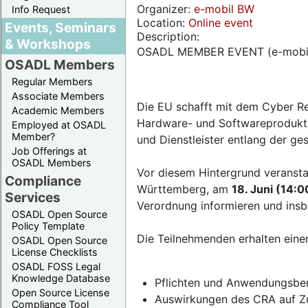
Organizer:
e-mobil BW
Info Request
Location:
Online event
Events, Seminars
Description:
& Workshops
OSADL MEMBER EVENT (e-mobi
OSADL Members
Regular Members
Associate Members
Die EU schafft mit dem Cyber Re
Academic Members
Hardware- und Softwareprodukten
Employed at OSADL
Member?
und Dienstleister entlang der g
Job Offerings at
OSADL Members
Vor diesem Hintergrund veransta
Compliance
Württemberg, am
18. Juni (14:0
Services
Verordnung informieren und insb
OSADL Open Source
Policy Template
Die Teilnehmenden erhalten eine
OSADL Open Source
License Checklists
OSADL FOSS Legal
Knowledge Database
Pflichten und Anwendungsber
Open Source License
Auswirkungen des CRA auf Zul
Compliance Tool