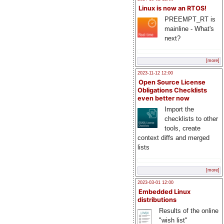
Linux is now an RTOS!
PREEMPT_RT is
mainline - What's
next?
[more]
2023-11-12 12:00
Open Source License
Obligations Checklists
even better now
Import the
checklists to other
tools, create
context diffs and merged
lists
[more]
2023-03-01 12:00
Embedded Linux
distributions
Results of the online
"wish list"