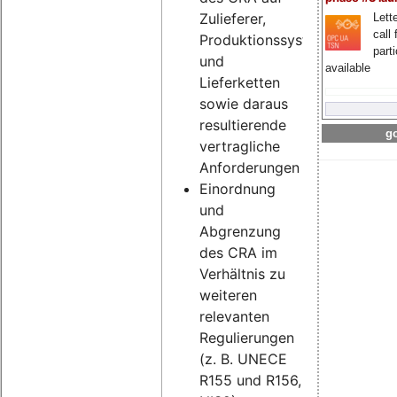
Zulieferer,
Lette
call 
Produktionssysteme
part
und
available
Lieferketten
sowie daraus
resultierende
go
vertragliche
Anforderungen
Einordnung
und
Abgrenzung
des CRA im
Verhältnis zu
weiteren
relevanten
Regulierungen
(z. B. UNECE
R155 und R156,