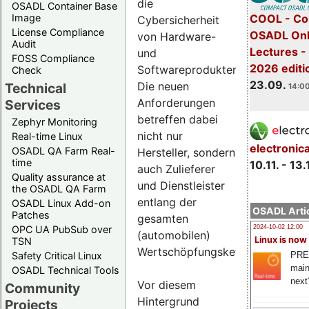
die
OSADL Container Base
COOL - Co
Image
Cybersicherheit
License Compliance
OSADL Onl
von Hardware-
Audit
Lectures 
und
FOSS Compliance
2026 editi
Softwareprodukten.
Check
23.09.
Die neuen
Technical
14:00
Anforderungen
Services
betreffen dabei
Zephyr Monitoring
nicht nur
Real-time Linux
electronic
OSADL QA Farm Real-
Hersteller, sondern
time
10.11. - 13.
auch Zulieferer
Quality assurance at
und Dienstleister
the OSADL QA Farm
entlang der
OSADL Linux Add-on
OSADL Artic
Patches
gesamten
OPC UA PubSub over
2024-10-02 12:00
(automobilen)
Linux is now
TSN
Wertschöpfungskette.
PRE
Safety Critical Linux
main
OSADL Technical Tools
next
Vor diesem
Community
Hintergrund
Projects