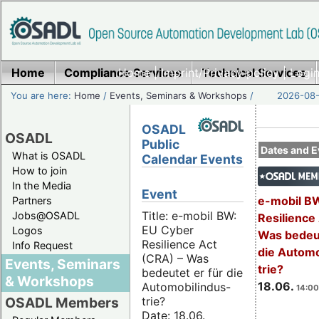
Home
Compliance Services
Home
|
Imprint/Privacy policy
Technical Services
|
Login
You are here:
Home
/
Events, Seminars & Workshops
/
2026-08-
OSADL
OSADL
Public
Dates and E
What is OSADL
Calendar Events
How to join
In the Media
Event
e-mobil B
Partners
Title: e-mobil BW:
Jobs@OSADL
Resilience
EU Cyber
Logos
Was bedeut
Resilience Act
Info Request
die Automo
(CRA) – Was
Events, Seminars
trie?
bedeutet er für die
& Workshops
18.06.
Automobilindus-
14:00
trie?
OSADL Members
Date: 18.06.