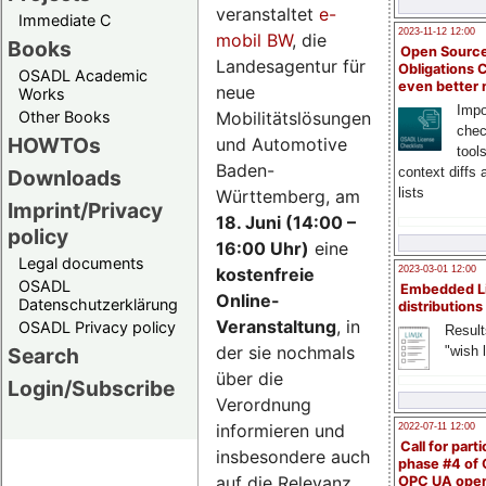
veranstaltet
e-
Immediate C
2023-11-12 12:00
mobil BW
, die
Books
Open Source
Landesagentur für
Obligations 
OSADL Academic
even better
neue
Works
Impo
Mobilitätslösungen
Other Books
chec
HOWTOs
und Automotive
tool
Baden-
context diffs
Downloads
lists
Württemberg, am
Imprint/Privacy
18. Juni (14:00 –
policy
16:00 Uhr)
eine
Legal documents
kostenfreie
2023-03-01 12:00
OSADL
Embedded L
Online-
Datenschutzerklärung
distributions
Veranstaltung
, in
OSADL Privacy policy
Result
der sie nochmals
"wish l
Search
über die
Login/Subscribe
Verordnung
informieren und
2022-07-11 12:00
Call for parti
insbesondere auch
phase #4 of
auf die Relevanz
OPC UA ope