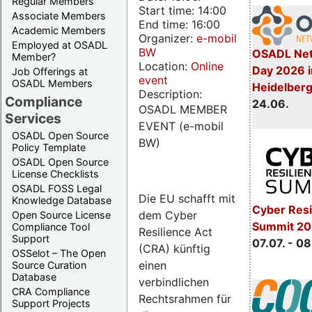
Regular Members
Start time: 14:00
Associate Members
End time: 16:00
Academic Members
Organizer:
e-mobil
Employed at OSADL
BW
OSADL Net
Member?
Location:
Online
Day 2026 i
Job Offerings at
event
OSADL Members
Heidelber
Description:
Compliance
24.06.
OSADL MEMBER
Services
EVENT (e-mobil
OSADL Open Source
BW)
Policy Template
OSADL Open Source
License Checklists
OSADL FOSS Legal
Die EU schafft mit
Knowledge Database
Cyber Resi
dem Cyber
Open Source License
Summit 2
Compliance Tool
Resilience Act
Support
07.07. - 08
(CRA) künftig
OSSelot – The Open
einen
Source Curation
Database
verbindlichen
CRA Compliance
Rechtsrahmen für
Support Projects