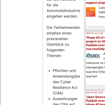
support proj
für die
Lette
Automobilindustrie
fulfi
eingehen werden.
from
Die Teilnehmenden
erhalten einen
2022-01-13 12:00
Phase #3 of
praxisnahen
project on 
Überblick zu
PubSub over
successfull
folgenden
A
Themen:
i
milestone on 
interoperable
Pflichten und
real-time Eth
Anwendungsbereich
reached
des Cyber
Resilience Act
(CRA)
2021-02-09 12:00
Open Sourc
Auswirkungen
PubSub over
des CRA auf
phase #3 la