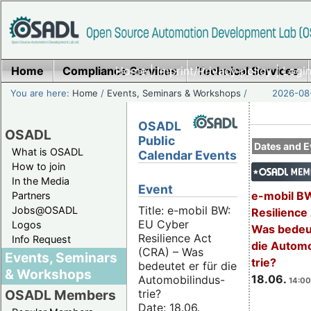
Home
Compliance Services
Home
|
Imprint/Privacy policy
Technical Services
|
Login
You are here:
Home
/
Events, Seminars & Workshops
/
2026-08-
OSADL
OSADL
Public
Dates and E
What is OSADL
Calendar Events
How to join
In the Media
Event
e-mobil B
Partners
Title: e-mobil BW:
Jobs@OSADL
Resilience
EU Cyber
Logos
Was bedeut
Resilience Act
Info Request
die Automo
(CRA) – Was
Events, Seminars
trie?
bedeutet er für die
& Workshops
18.06.
Automobilindus-
14:00
trie?
OSADL Members
Date: 18.06.