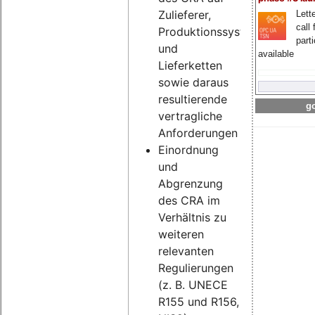
Zulieferer,
Lette
call 
Produktionssysteme
part
und
available
Lieferketten
sowie daraus
resultierende
go
vertragliche
Anforderungen
Einordnung
und
Abgrenzung
des CRA im
Verhältnis zu
weiteren
relevanten
Regulierungen
(z. B. UNECE
R155 und R156,