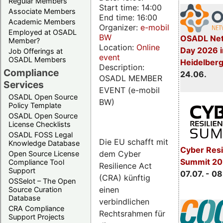
Regular Members
Start time: 14:00
Associate Members
End time: 16:00
Academic Members
Organizer:
e-mobil
Employed at OSADL
BW
OSADL Net
Member?
Location:
Online
Day 2026 i
Job Offerings at
event
OSADL Members
Heidelber
Description:
Compliance
24.06.
OSADL MEMBER
Services
EVENT (e-mobil
OSADL Open Source
BW)
Policy Template
OSADL Open Source
License Checklists
OSADL FOSS Legal
Die EU schafft mit
Knowledge Database
Cyber Resi
dem Cyber
Open Source License
Summit 2
Compliance Tool
Resilience Act
Support
07.07. - 08
(CRA) künftig
OSSelot – The Open
einen
Source Curation
Database
verbindlichen
CRA Compliance
Rechtsrahmen für
Support Projects