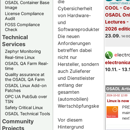
die
OSADL Container Base
COOL - Co
Image
Cybersicherheit
License Compliance
OSADL Onl
von Hardware-
Audit
Lectures 
und
FOSS Compliance
2026 editi
Softwareprodukten.
Check
23.09.
Die neuen
Technical
14:00
Anforderungen
Services
betreffen dabei
Zephyr Monitoring
nicht nur
Real-time Linux
electronic
OSADL QA Farm Real-
Hersteller, sondern
time
10.11. - 13.
auch Zulieferer
Quality assurance at
und Dienstleister
the OSADL QA Farm
entlang der
OSADL Linux Add-on
OSADL Artic
Patches
gesamten
OPC UA PubSub over
2024-10-02 12:00
(automobilen)
Linux is now
TSN
Wertschöpfungskette.
PRE
Safety Critical Linux
main
OSADL Technical Tools
next
Vor diesem
Community
Hintergrund
Projects