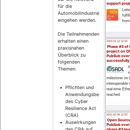
support proj
für die
Lette
Automobilindustrie
fulfi
eingehen werden.
from
Die Teilnehmenden
erhalten einen
2022-01-13 12:00
Phase #3 of
praxisnahen
project on 
Überblick zu
PubSub over
successfull
folgenden
A
Themen:
i
milestone on 
interoperable
Pflichten und
real-time Eth
Anwendungsbereich
reached
des Cyber
Resilience Act
(CRA)
2021-02-09 12:00
Open Sourc
Auswirkungen
PubSub over
des CRA auf
phase #3 la