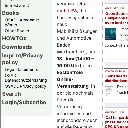
veranstaltet
e-
Immediate C
2023-11-12 12:00
mobil BW
, die
Books
Open Source
Landesagentur für
Obligations 
OSADL Academic
even better
neue
Works
Impo
Mobilitätslösungen
Other Books
chec
HOWTOs
und Automotive
tool
Baden-
context diffs
Downloads
lists
Württemberg, am
Imprint/Privacy
18. Juni (14:00 –
policy
16:00 Uhr)
eine
Legal documents
kostenfreie
2023-03-01 12:00
OSADL
Embedded L
Online-
Datenschutzerklärung
distributions
Veranstaltung
, in
OSADL Privacy policy
Result
der sie nochmals
"wish l
Search
über die
Login/Subscribe
Verordnung
informieren und
2022-07-11 12:00
Call for parti
insbesondere auch
phase #4 of
auf die Relevanz
OPC UA ope