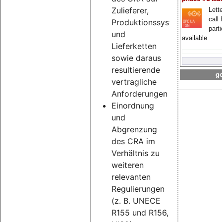
Zulieferer,
Lette
call 
Produktionssysteme
part
und
available
Lieferketten
sowie daraus
resultierende
go
vertragliche
Anforderungen
Einordnung
und
Abgrenzung
des CRA im
Verhältnis zu
weiteren
relevanten
Regulierungen
(z. B. UNECE
R155 und R156,