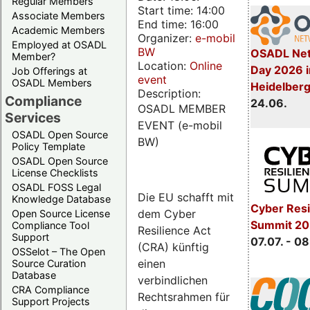
Regular Members
Start time: 14:00
Associate Members
End time: 16:00
Academic Members
Organizer:
e-mobil
Employed at OSADL
BW
OSADL Net
Member?
Location:
Online
Day 2026 i
Job Offerings at
event
OSADL Members
Heidelber
Description:
Compliance
24.06.
OSADL MEMBER
Services
EVENT (e-mobil
OSADL Open Source
BW)
Policy Template
OSADL Open Source
License Checklists
OSADL FOSS Legal
Die EU schafft mit
Knowledge Database
Cyber Resi
dem Cyber
Open Source License
Summit 2
Compliance Tool
Resilience Act
Support
07.07. - 08
(CRA) künftig
OSSelot – The Open
einen
Source Curation
Database
verbindlichen
CRA Compliance
Rechtsrahmen für
Support Projects