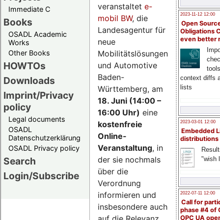
veranstaltet
e-
Immediate C
2023-11-12 12:00
mobil BW
, die
Books
Open Source
Landesagentur für
Obligations 
OSADL Academic
even better
neue
Works
Impo
Mobilitätslösungen
Other Books
chec
HOWTOs
und Automotive
tool
Baden-
context diffs
Downloads
lists
Württemberg, am
Imprint/Privacy
18. Juni (14:00 –
policy
16:00 Uhr)
eine
Legal documents
kostenfreie
2023-03-01 12:00
OSADL
Embedded L
Online-
Datenschutzerklärung
distributions
Veranstaltung
, in
OSADL Privacy policy
Result
der sie nochmals
"wish l
Search
über die
Login/Subscribe
Verordnung
informieren und
2022-07-11 12:00
Call for parti
insbesondere auch
phase #4 of
auf die Relevanz
OPC UA ope