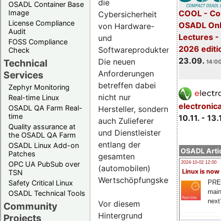
die
OSADL Container Base
COOL - Co
Image
Cybersicherheit
License Compliance
OSADL Onl
von Hardware-
Audit
Lectures 
und
FOSS Compliance
2026 editi
Softwareprodukten.
Check
23.09.
Die neuen
Technical
14:00
Anforderungen
Services
betreffen dabei
Zephyr Monitoring
nicht nur
Real-time Linux
electronic
OSADL QA Farm Real-
Hersteller, sondern
time
10.11. - 13.
auch Zulieferer
Quality assurance at
und Dienstleister
the OSADL QA Farm
entlang der
OSADL Linux Add-on
OSADL Artic
Patches
gesamten
OPC UA PubSub over
2024-10-02 12:00
(automobilen)
Linux is now
TSN
Wertschöpfungskette.
PRE
Safety Critical Linux
main
OSADL Technical Tools
next
Vor diesem
Community
Hintergrund
Projects