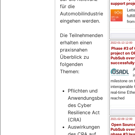
support proj
für die
Lette
Automobilindustrie
fulfi
eingehen werden.
from
Die Teilnehmenden
erhalten einen
2022-01-13 12:00
Phase #3 of
praxisnahen
project on 
Überblick zu
PubSub over
successfull
folgenden
A
Themen:
i
milestone on 
interoperable
Pflichten und
real-time Eth
Anwendungsbereich
reached
des Cyber
Resilience Act
(CRA)
2021-02-09 12:00
Open Sourc
Auswirkungen
PubSub over
des CRA auf
phase #3 la