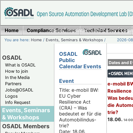
Home
Compliance Services
Home
|
Imprint/Privacy policy
Technical Services
|
Login
You are here:
Home
/
Events, Seminars & Workshops
/
2026-08-
OSADL
OSADL
Public
Dates and E
What is OSADL
Calendar Events
How to join
In the Media
Event
e-mobil B
Partners
Title: e-mobil BW:
Jobs@OSADL
Resilience
EU Cyber
Logos
Was bedeut
Resilience Act
Info Request
die Automo
(CRA) – Was
Events, Seminars
trie?
bedeutet er für die
& Workshops
18.06.
Automobilindus-
14:00
trie?
OSADL Members
Date: 18.06.