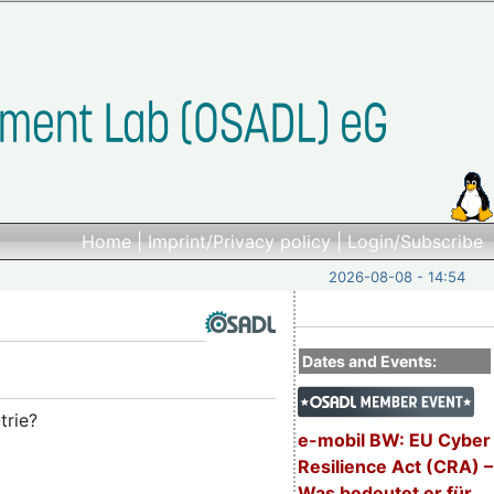
Home
|
Imprint/Privacy policy
|
Login/Subscribe
2026-08-08 - 14:54
Dates and Events:
trie?
e-mobil BW: EU Cyber
Resilience Act (CRA) –
Was bedeutet er für