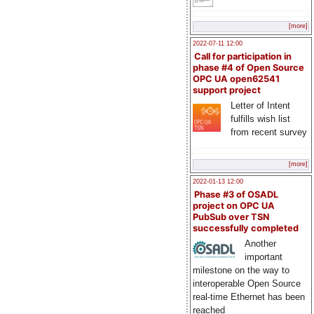
[more]
2022-07-11 12:00
Call for participation in
phase #4 of Open Source
OPC UA open62541
support project
Letter of Intent
fulfills wish list
from recent survey
[more]
2022-01-13 12:00
Phase #3 of OSADL
project on OPC UA
PubSub over TSN
successfully completed
Another
important
milestone on the way to
interoperable Open Source
real-time Ethernet has been
reached