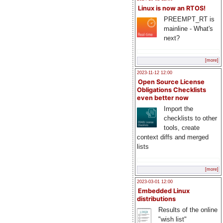
Linux is now an RTOS!
PREEMPT_RT is
mainline - What's
next?
[more]
2023-11-12 12:00
Open Source License
Obligations Checklists
even better now
Import the
checklists to other
tools, create
context diffs and merged
lists
[more]
2023-03-01 12:00
Embedded Linux
distributions
Results of the online
"wish list"