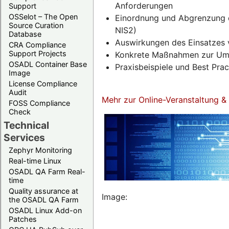
Anforderungen
Support
OSSelot – The Open
Einordnung und Abgrenzung d
Source Curation
NIS2)
Database
Auswirkungen des Einsatzes 
CRA Compliance
Support Projects
Konkrete Maßnahmen zur Umse
OSADL Container Base
Praxisbeispiele und Best Pra
Image
License Compliance
Audit
Mehr zur Online-Veranstaltung 
FOSS Compliance
Check
Technical
Services
Zephyr Monitoring
Real-time Linux
OSADL QA Farm Real-
time
Quality assurance at
Image:
the OSADL QA Farm
OSADL Linux Add-on
Patches