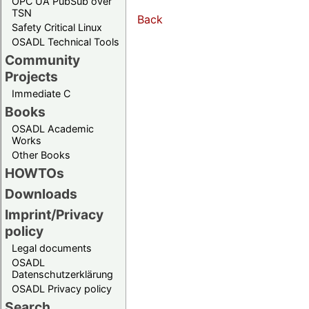
OPC UA PubSub over
TSN
Back
Safety Critical Linux
OSADL Technical Tools
Community
Projects
Immediate C
Books
OSADL Academic
Works
Other Books
HOWTOs
Downloads
Imprint/Privacy
policy
Legal documents
OSADL
Datenschutzerklärung
OSADL Privacy policy
Search