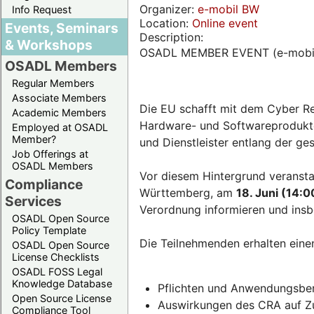
Organizer:
e-mobil BW
Info Request
Location:
Online event
Events, Seminars
Description:
& Workshops
OSADL MEMBER EVENT (e-mobi
OSADL Members
Regular Members
Associate Members
Die EU schafft mit dem Cyber Re
Academic Members
Hardware- und Softwareprodukten
Employed at OSADL
Member?
und Dienstleister entlang der g
Job Offerings at
OSADL Members
Vor diesem Hintergrund veransta
Compliance
Württemberg, am
18. Juni (14:0
Services
Verordnung informieren und insb
OSADL Open Source
Policy Template
Die Teilnehmenden erhalten eine
OSADL Open Source
License Checklists
OSADL FOSS Legal
Knowledge Database
Pflichten und Anwendungsber
Open Source License
Auswirkungen des CRA auf Zul
Compliance Tool