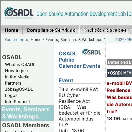
Home
Compliance Services
Home
|
Imprint/Privacy policy
Technical Services
|
Login
You are here:
Home
/
Events, Seminars & Workshops
/
2026-08-
OSADL
OSADL
Public
Dates and E
What is OSADL
Calendar Events
How to join
In the Media
Event
e-mobil B
Partners
Title: e-mobil BW:
Jobs@OSADL
Resilience
EU Cyber
Logos
Was bedeut
Resilience Act
Info Request
die Automo
(CRA) – Was
Events, Seminars
trie?
bedeutet er für die
& Workshops
18.06.
Automobilindus-
14:00
trie?
OSADL Members
Date: 18.06.