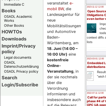
veranstaltet
e-
Immediate C
2023-11-12 12:00
mobil BW
, die
Books
Open Source
Landesagentur für
Obligations 
OSADL Academic
even better
neue
Works
Impo
Mobilitätslösungen
Other Books
chec
HOWTOs
und Automotive
tool
Baden-
context diffs
Downloads
lists
Württemberg, am
Imprint/Privacy
18. Juni (14:00 –
policy
16:00 Uhr)
eine
Legal documents
kostenfreie
2023-03-01 12:00
OSADL
Embedded L
Online-
Datenschutzerklärung
distributions
Veranstaltung
, in
OSADL Privacy policy
Result
der sie nochmals
"wish l
Search
über die
Login/Subscribe
Verordnung
informieren und
2022-07-11 12:00
Call for parti
insbesondere auch
phase #4 of
auf die Relevanz
OPC UA ope