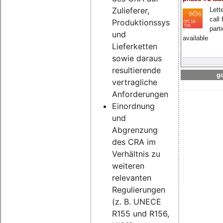
Zulieferer,
Lette
call 
Produktionssysteme
part
und
available
Lieferketten
sowie daraus
resultierende
go
vertragliche
Anforderungen
Einordnung
und
Abgrenzung
des CRA im
Verhältnis zu
weiteren
relevanten
Regulierungen
(z. B. UNECE
R155 und R156,