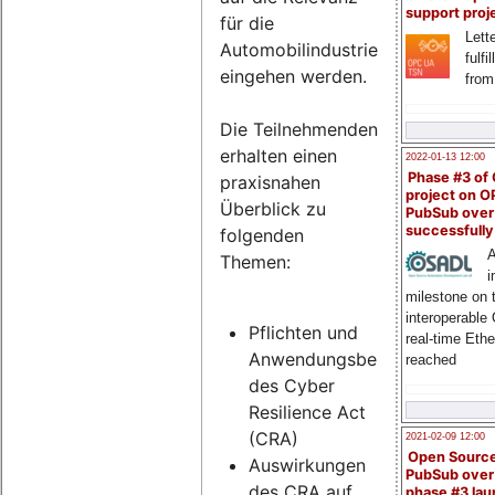
support proj
für die
Lette
Automobilindustrie
fulfi
eingehen werden.
from
Die Teilnehmenden
erhalten einen
2022-01-13 12:00
Phase #3 of
praxisnahen
project on 
Überblick zu
PubSub over
successfull
folgenden
A
Themen:
i
milestone on 
interoperable
Pflichten und
real-time Eth
Anwendungsbereich
reached
des Cyber
Resilience Act
(CRA)
2021-02-09 12:00
Open Sourc
Auswirkungen
PubSub over
des CRA auf
phase #3 la