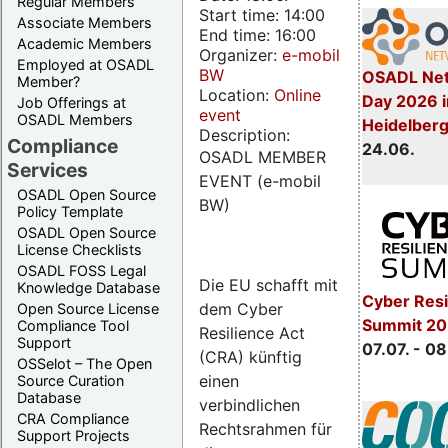
Regular Members
Start time: 14:00
Associate Members
End time: 16:00
Academic Members
Organizer:
e-mobil
Employed at OSADL
BW
OSADL Net
Member?
Location:
Online
Day 2026 i
Job Offerings at
event
OSADL Members
Heidelber
Description:
Compliance
24.06.
OSADL MEMBER
Services
EVENT (e-mobil
OSADL Open Source
BW)
Policy Template
OSADL Open Source
License Checklists
OSADL FOSS Legal
Die EU schafft mit
Knowledge Database
Cyber Resi
dem Cyber
Open Source License
Summit 2
Compliance Tool
Resilience Act
Support
07.07. - 08
(CRA) künftig
OSSelot – The Open
einen
Source Curation
Database
verbindlichen
CRA Compliance
Rechtsrahmen für
Support Projects