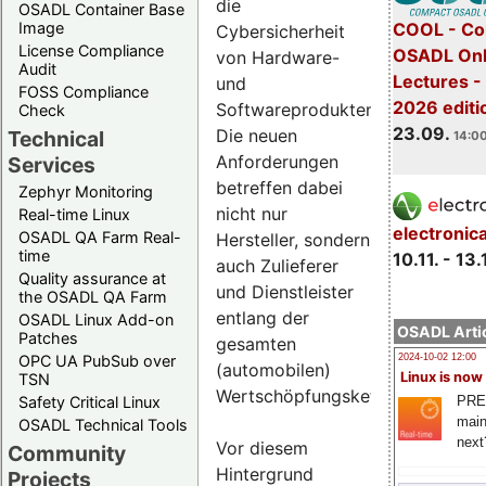
die
OSADL Container Base
COOL - Co
Image
Cybersicherheit
License Compliance
OSADL Onl
von Hardware-
Audit
Lectures 
und
FOSS Compliance
2026 editi
Softwareprodukten.
Check
23.09.
Die neuen
Technical
14:00
Anforderungen
Services
betreffen dabei
Zephyr Monitoring
nicht nur
Real-time Linux
electronic
OSADL QA Farm Real-
Hersteller, sondern
time
10.11. - 13.
auch Zulieferer
Quality assurance at
und Dienstleister
the OSADL QA Farm
entlang der
OSADL Linux Add-on
OSADL Artic
Patches
gesamten
OPC UA PubSub over
2024-10-02 12:00
(automobilen)
Linux is now
TSN
Wertschöpfungskette.
PRE
Safety Critical Linux
main
OSADL Technical Tools
next
Vor diesem
Community
Hintergrund
Projects