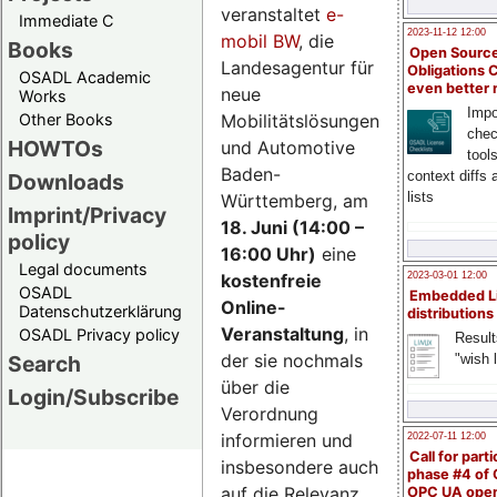
veranstaltet
e-
Immediate C
2023-11-12 12:00
mobil BW
, die
Books
Open Source
Landesagentur für
Obligations 
OSADL Academic
even better
neue
Works
Impo
Mobilitätslösungen
Other Books
chec
HOWTOs
und Automotive
tool
Baden-
context diffs
Downloads
lists
Württemberg, am
Imprint/Privacy
18. Juni (14:00 –
policy
16:00 Uhr)
eine
Legal documents
kostenfreie
2023-03-01 12:00
OSADL
Embedded L
Online-
Datenschutzerklärung
distributions
Veranstaltung
, in
OSADL Privacy policy
Result
der sie nochmals
"wish l
Search
über die
Login/Subscribe
Verordnung
informieren und
2022-07-11 12:00
Call for parti
insbesondere auch
phase #4 of
auf die Relevanz
OPC UA ope