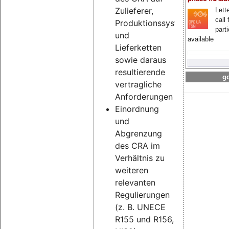
Zulieferer,
Lette
call 
Produktionssysteme
part
und
available
Lieferketten
sowie daraus
resultierende
go
vertragliche
Anforderungen
Einordnung
und
Abgrenzung
des CRA im
Verhältnis zu
weiteren
relevanten
Regulierungen
(z. B. UNECE
R155 und R156,