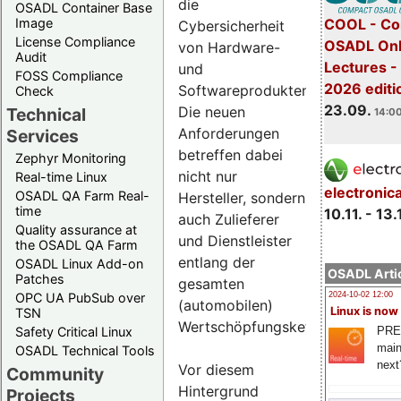
die
OSADL Container Base
COOL - Co
Image
Cybersicherheit
License Compliance
OSADL Onl
von Hardware-
Audit
Lectures 
und
FOSS Compliance
2026 editi
Softwareprodukten.
Check
23.09.
Die neuen
Technical
14:00
Anforderungen
Services
betreffen dabei
Zephyr Monitoring
nicht nur
Real-time Linux
electronic
OSADL QA Farm Real-
Hersteller, sondern
time
10.11. - 13.
auch Zulieferer
Quality assurance at
und Dienstleister
the OSADL QA Farm
entlang der
OSADL Linux Add-on
OSADL Artic
Patches
gesamten
OPC UA PubSub over
2024-10-02 12:00
(automobilen)
Linux is now
TSN
Wertschöpfungskette.
PRE
Safety Critical Linux
main
OSADL Technical Tools
next
Vor diesem
Community
Hintergrund
Projects