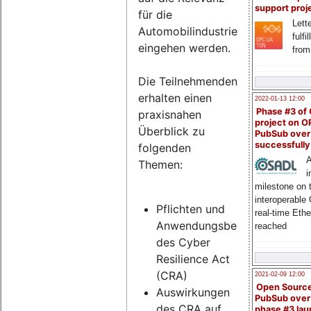
support proj
für die
Lette
Automobilindustrie
fulfi
eingehen werden.
from
Die Teilnehmenden
erhalten einen
2022-01-13 12:00
Phase #3 of
praxisnahen
project on 
Überblick zu
PubSub over
successfull
folgenden
A
Themen:
i
milestone on 
interoperable
Pflichten und
real-time Eth
Anwendungsbereich
reached
des Cyber
Resilience Act
(CRA)
2021-02-09 12:00
Open Sourc
Auswirkungen
PubSub over
des CRA auf
phase #3 la