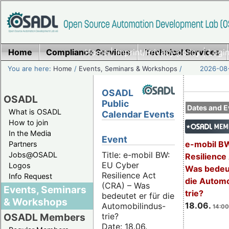
Home
Compliance Services
Home
|
Imprint/Privacy policy
Technical Services
|
Login
You are here:
Home
/
Events, Seminars & Workshops
/
2026-08-
OSADL
OSADL
Public
Dates and E
What is OSADL
Calendar Events
How to join
In the Media
Event
e-mobil B
Partners
Title: e-mobil BW:
Jobs@OSADL
Resilience
EU Cyber
Logos
Was bedeut
Resilience Act
Info Request
die Automo
(CRA) – Was
Events, Seminars
trie?
bedeutet er für die
& Workshops
18.06.
Automobilindus-
14:00
trie?
OSADL Members
Date: 18.06.