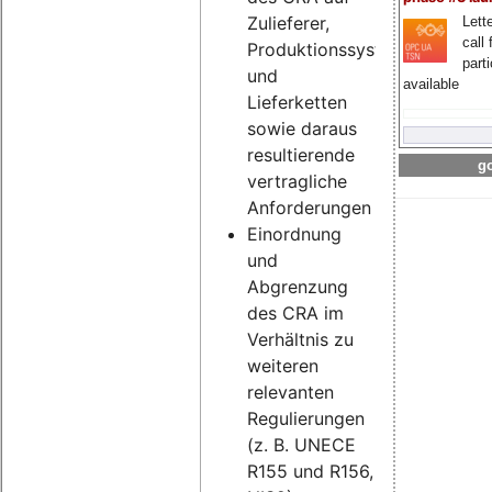
Zulieferer,
Lette
call 
Produktionssysteme
part
und
available
Lieferketten
sowie daraus
resultierende
go
vertragliche
Anforderungen
Einordnung
und
Abgrenzung
des CRA im
Verhältnis zu
weiteren
relevanten
Regulierungen
(z. B. UNECE
R155 und R156,