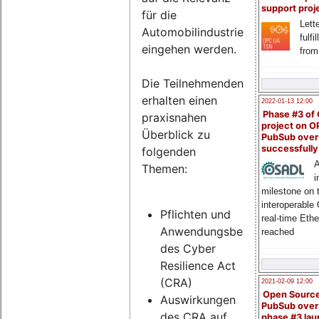
support proj
für die
Lette
Automobilindustrie
fulfi
eingehen werden.
from
Die Teilnehmenden
erhalten einen
2022-01-13 12:00
Phase #3 of
praxisnahen
project on 
Überblick zu
PubSub over
successfull
folgenden
A
Themen:
i
milestone on 
interoperable
Pflichten und
real-time Eth
Anwendungsbereich
reached
des Cyber
Resilience Act
(CRA)
2021-02-09 12:00
Open Sourc
Auswirkungen
PubSub over
des CRA auf
phase #3 la