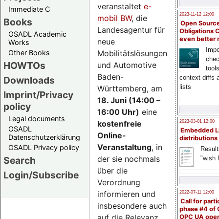
veranstaltet
e-
Immediate C
2023-11-12 12:00
mobil BW
, die
Books
Open Source
Landesagentur für
Obligations 
OSADL Academic
even better
neue
Works
Impo
Mobilitätslösungen
Other Books
chec
HOWTOs
und Automotive
tool
Baden-
context diffs
Downloads
lists
Württemberg, am
Imprint/Privacy
18. Juni (14:00 –
policy
16:00 Uhr)
eine
Legal documents
kostenfreie
2023-03-01 12:00
OSADL
Embedded L
Online-
Datenschutzerklärung
distributions
Veranstaltung
, in
OSADL Privacy policy
Result
der sie nochmals
"wish l
Search
über die
Login/Subscribe
Verordnung
informieren und
2022-07-11 12:00
Call for parti
insbesondere auch
phase #4 of
auf die Relevanz
OPC UA ope