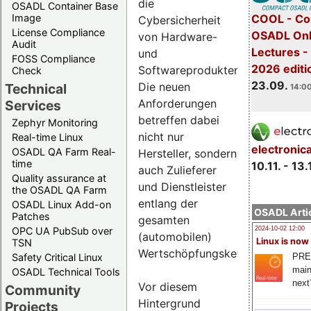
die
OSADL Container Base
COOL - Co
Image
Cybersicherheit
License Compliance
OSADL Onl
von Hardware-
Audit
Lectures 
und
FOSS Compliance
2026 editi
Softwareprodukten.
Check
23.09.
Die neuen
Technical
14:00
Anforderungen
Services
betreffen dabei
Zephyr Monitoring
nicht nur
Real-time Linux
electronic
OSADL QA Farm Real-
Hersteller, sondern
time
10.11. - 13.
auch Zulieferer
Quality assurance at
und Dienstleister
the OSADL QA Farm
entlang der
OSADL Linux Add-on
OSADL Artic
Patches
gesamten
OPC UA PubSub over
2024-10-02 12:00
(automobilen)
Linux is now
TSN
Wertschöpfungskette.
PRE
Safety Critical Linux
main
OSADL Technical Tools
next
Vor diesem
Community
Hintergrund
Projects