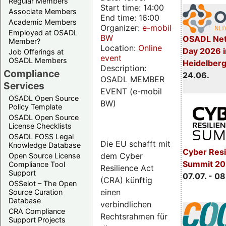
Regular Members
Start time: 14:00
Associate Members
End time: 16:00
Academic Members
Organizer:
e-mobil
Employed at OSADL
BW
OSADL Net
Member?
Location:
Online
Day 2026 i
Job Offerings at
event
OSADL Members
Heidelber
Description:
Compliance
24.06.
OSADL MEMBER
Services
EVENT (e-mobil
OSADL Open Source
BW)
Policy Template
OSADL Open Source
License Checklists
OSADL FOSS Legal
Die EU schafft mit
Knowledge Database
Cyber Resi
dem Cyber
Open Source License
Summit 2
Compliance Tool
Resilience Act
Support
07.07. - 08
(CRA) künftig
OSSelot – The Open
einen
Source Curation
Database
verbindlichen
CRA Compliance
Rechtsrahmen für
Support Projects