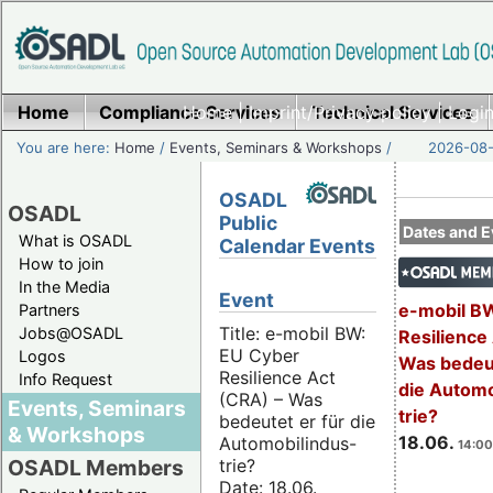
Home
Compliance Services
Home
|
Imprint/Privacy policy
Technical Services
|
Login
You are here:
Home
/
Events, Seminars & Workshops
/
2026-08-
OSADL
OSADL
Public
Dates and E
What is OSADL
Calendar Events
How to join
In the Media
Event
e-mobil B
Partners
Title: e-mobil BW:
Jobs@OSADL
Resilience
EU Cyber
Logos
Was bedeut
Resilience Act
Info Request
die Automo
(CRA) – Was
Events, Seminars
trie?
bedeutet er für die
& Workshops
18.06.
Automobilindus-
14:00
trie?
OSADL Members
Date: 18.06.