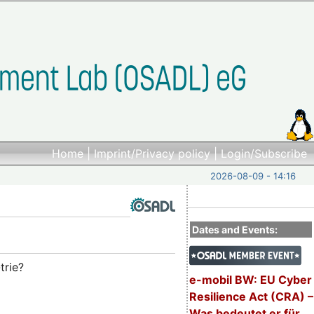
Home
|
Imprint/Privacy policy
|
Login/Subscribe
2026-08-09 - 14:16
Dates and Events:
trie?
e-mobil BW: EU Cyber
Resilience Act (CRA) –
Was bedeutet er für