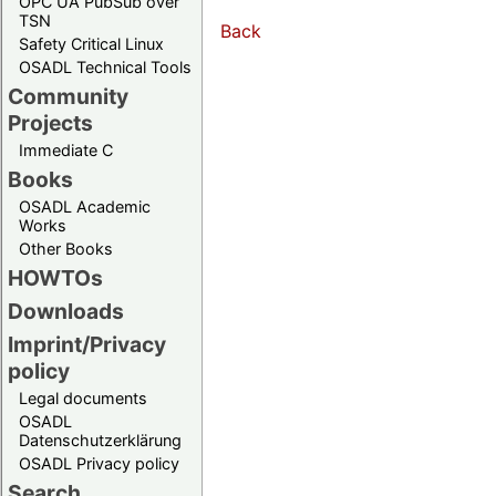
OPC UA PubSub over
TSN
Back
Safety Critical Linux
OSADL Technical Tools
Community
Projects
Immediate C
Books
OSADL Academic
Works
Other Books
HOWTOs
Downloads
Imprint/Privacy
policy
Legal documents
OSADL
Datenschutzerklärung
OSADL Privacy policy
Search