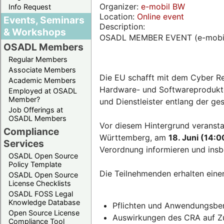
Organizer:
e-mobil BW
Info Request
Location:
Online event
Events, Seminars
Description:
& Workshops
OSADL MEMBER EVENT (e-mobi
OSADL Members
Regular Members
Associate Members
Die EU schafft mit dem Cyber Re
Academic Members
Hardware- und Softwareprodukten
Employed at OSADL
Member?
und Dienstleister entlang der g
Job Offerings at
OSADL Members
Vor diesem Hintergrund veransta
Compliance
Württemberg, am
18. Juni (14:0
Services
Verordnung informieren und insb
OSADL Open Source
Policy Template
Die Teilnehmenden erhalten eine
OSADL Open Source
License Checklists
OSADL FOSS Legal
Knowledge Database
Pflichten und Anwendungsber
Open Source License
Auswirkungen des CRA auf Zul
Compliance Tool