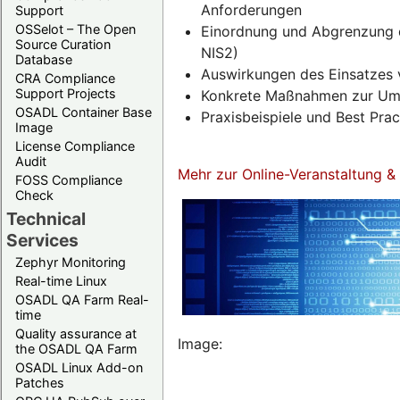
Anforderungen
Support
OSSelot – The Open
Einordnung und Abgrenzung d
Source Curation
NIS2)
Database
Auswirkungen des Einsatzes 
CRA Compliance
Support Projects
Konkrete Maßnahmen zur Umse
OSADL Container Base
Praxisbeispiele und Best Pra
Image
License Compliance
Audit
Mehr zur Online-Veranstaltung 
FOSS Compliance
Check
Technical
Services
Zephyr Monitoring
Real-time Linux
OSADL QA Farm Real-
time
Quality assurance at
Image:
the OSADL QA Farm
OSADL Linux Add-on
Patches