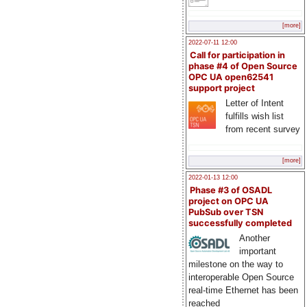
[more]
2022-07-11 12:00
Call for participation in
phase #4 of Open Source
OPC UA open62541
support project
Letter of Intent
fulfills wish list
from recent survey
[more]
2022-01-13 12:00
Phase #3 of OSADL
project on OPC UA
PubSub over TSN
successfully completed
Another
important
milestone on the way to
interoperable Open Source
real-time Ethernet has been
reached