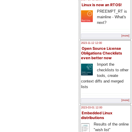
Linux is now an RTOS!
PREEMPT_RT is
mainline - What's
next?
[more]
2023-11-12 12:00
Open Source License
Obligations Checklists
even better now
Import the
checklists to other
tools, create
context diffs and merged
lists
[more]
2023-03-01 12:00
Embedded Linux
distributions
Results of the online
"wish list"