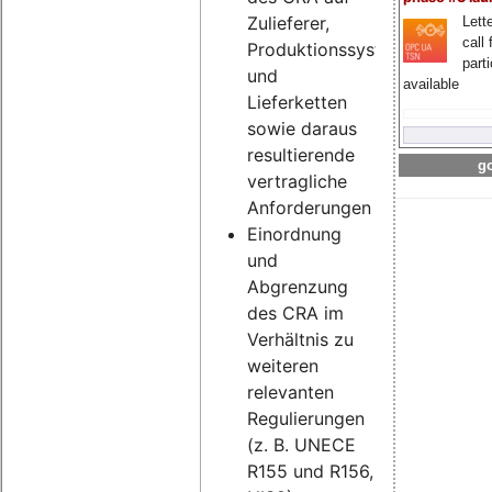
Zulieferer,
Lette
call 
Produktionssysteme
part
und
available
Lieferketten
sowie daraus
resultierende
go
vertragliche
Anforderungen
Einordnung
und
Abgrenzung
des CRA im
Verhältnis zu
weiteren
relevanten
Regulierungen
(z. B. UNECE
R155 und R156,