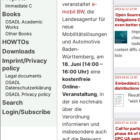
veranstaltet
e-
Immediate C
2023-11-12 12:00
mobil BW
, die
Books
Open Source
Landesagentur für
Obligations 
OSADL Academic
even better
neue
Works
Impo
Mobilitätslösungen
Other Books
chec
HOWTOs
und Automotive
tool
Baden-
context diffs
Downloads
lists
Württemberg, am
Imprint/Privacy
18. Juni (14:00 –
policy
16:00 Uhr)
eine
Legal documents
kostenfreie
2023-03-01 12:00
OSADL
Embedded L
Online-
Datenschutzerklärung
distributions
Veranstaltung
, in
OSADL Privacy policy
Result
der sie nochmals
"wish l
Search
über die
Login/Subscribe
Verordnung
informieren und
2022-07-11 12:00
Call for parti
insbesondere auch
phase #4 of
auf die Relevanz
OPC UA ope