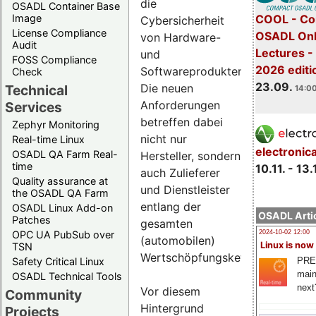
die
OSADL Container Base
COOL - Co
Image
Cybersicherheit
License Compliance
OSADL Onl
von Hardware-
Audit
Lectures 
und
FOSS Compliance
2026 editi
Softwareprodukten.
Check
23.09.
Die neuen
Technical
14:00
Anforderungen
Services
betreffen dabei
Zephyr Monitoring
nicht nur
Real-time Linux
electronic
OSADL QA Farm Real-
Hersteller, sondern
time
10.11. - 13.
auch Zulieferer
Quality assurance at
und Dienstleister
the OSADL QA Farm
entlang der
OSADL Linux Add-on
OSADL Artic
Patches
gesamten
OPC UA PubSub over
2024-10-02 12:00
(automobilen)
Linux is now
TSN
Wertschöpfungskette.
PRE
Safety Critical Linux
main
OSADL Technical Tools
next
Vor diesem
Community
Hintergrund
Projects