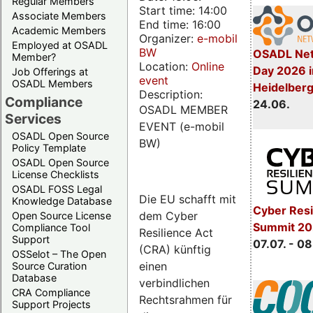
Regular Members
Start time: 14:00
Associate Members
End time: 16:00
Academic Members
Organizer:
e-mobil
Employed at OSADL
BW
OSADL Net
Member?
Location:
Online
Day 2026 i
Job Offerings at
event
OSADL Members
Heidelber
Description:
Compliance
24.06.
OSADL MEMBER
Services
EVENT (e-mobil
OSADL Open Source
BW)
Policy Template
OSADL Open Source
License Checklists
OSADL FOSS Legal
Die EU schafft mit
Knowledge Database
Cyber Resi
dem Cyber
Open Source License
Summit 2
Compliance Tool
Resilience Act
Support
07.07. - 08
(CRA) künftig
OSSelot – The Open
einen
Source Curation
Database
verbindlichen
CRA Compliance
Rechtsrahmen für
Support Projects