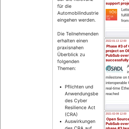
support proj
für die
Lette
Automobilindustrie
fulfi
eingehen werden.
from
Die Teilnehmenden
erhalten einen
2022-01-13 12:00
Phase #3 of
praxisnahen
project on 
Überblick zu
PubSub over
successfull
folgenden
A
Themen:
i
milestone on 
interoperable
Pflichten und
real-time Eth
Anwendungsbereich
reached
des Cyber
Resilience Act
(CRA)
2021-02-09 12:00
Open Sourc
Auswirkungen
PubSub over
des CRA auf
phase #3 la