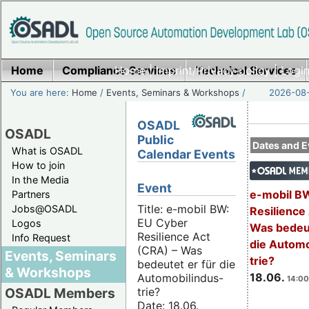
Home
Compliance Services
Home
|
Imprint/Privacy policy
Technical Services
|
Login
You are here:
Home
/
Events, Seminars & Workshops
/
2026-08-
OSADL
OSADL
Public
Dates and E
What is OSADL
Calendar Events
How to join
In the Media
Event
e-mobil B
Partners
Title: e-mobil BW:
Jobs@OSADL
Resilience
EU Cyber
Logos
Was bedeut
Resilience Act
Info Request
die Automo
(CRA) – Was
Events, Seminars
trie?
bedeutet er für die
& Workshops
18.06.
Automobilindus-
14:00
trie?
OSADL Members
Date: 18.06.