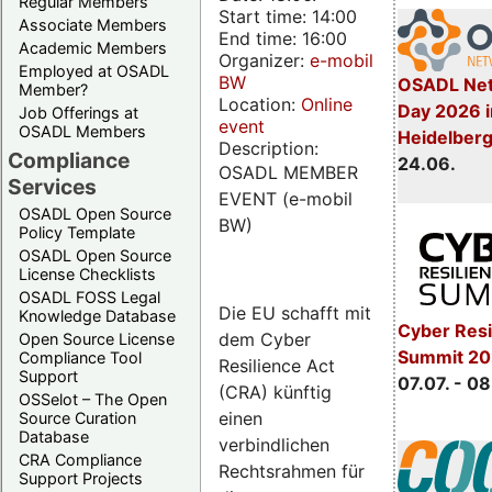
Regular Members
Start time: 14:00
Associate Members
End time: 16:00
Academic Members
Organizer:
e-mobil
Employed at OSADL
BW
OSADL Net
Member?
Location:
Online
Day 2026 i
Job Offerings at
event
OSADL Members
Heidelber
Description:
Compliance
24.06.
OSADL MEMBER
Services
EVENT (e-mobil
OSADL Open Source
BW)
Policy Template
OSADL Open Source
License Checklists
OSADL FOSS Legal
Die EU schafft mit
Knowledge Database
Cyber Resi
dem Cyber
Open Source License
Summit 2
Compliance Tool
Resilience Act
Support
07.07. - 08
(CRA) künftig
OSSelot – The Open
einen
Source Curation
Database
verbindlichen
CRA Compliance
Rechtsrahmen für
Support Projects