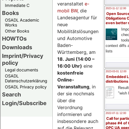
veranstaltet
e-
Immediate C
2023-11-12 12:00
mobil BW
, die
Books
Open Source
Landesagentur für
Obligations 
OSADL Academic
even better
neue
Works
Impo
Mobilitätslösungen
Other Books
chec
HOWTOs
und Automotive
tool
Baden-
context diffs
Downloads
lists
Württemberg, am
Imprint/Privacy
18. Juni (14:00 –
policy
16:00 Uhr)
eine
Legal documents
kostenfreie
2023-03-01 12:00
OSADL
Embedded L
Online-
Datenschutzerklärung
distributions
Veranstaltung
, in
OSADL Privacy policy
Result
der sie nochmals
"wish l
Search
über die
Login/Subscribe
Verordnung
informieren und
2022-07-11 12:00
Call for parti
insbesondere auch
phase #4 of
auf die Relevanz
OPC UA ope