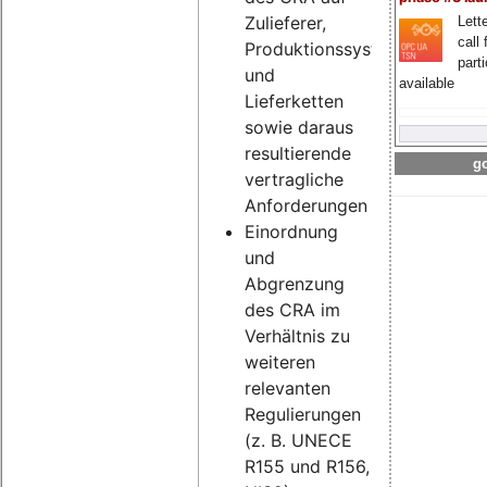
Zulieferer,
Lette
call 
Produktionssysteme
part
und
available
Lieferketten
sowie daraus
resultierende
go
vertragliche
Anforderungen
Einordnung
und
Abgrenzung
des CRA im
Verhältnis zu
weiteren
relevanten
Regulierungen
(z. B. UNECE
R155 und R156,