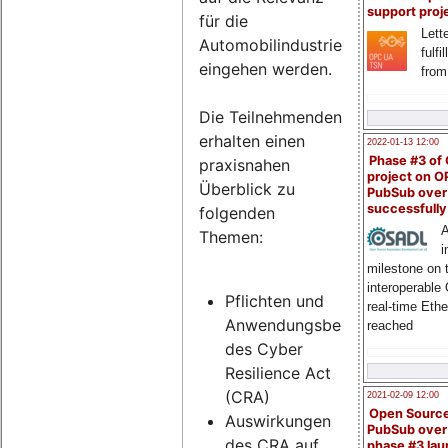
support proj
für die
Lette
Automobilindustrie
fulfi
eingehen werden.
from
Die Teilnehmenden
erhalten einen
2022-01-13 12:00
Phase #3 of
praxisnahen
project on 
Überblick zu
PubSub over
successfull
folgenden
A
Themen:
i
milestone on 
interoperable
Pflichten und
real-time Eth
Anwendungsbereich
reached
des Cyber
Resilience Act
(CRA)
2021-02-09 12:00
Open Sourc
Auswirkungen
PubSub over
des CRA auf
phase #3 la