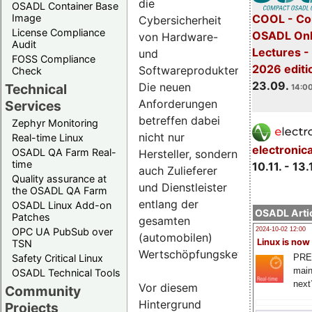
die
OSADL Container Base
COOL - Co
Image
Cybersicherheit
License Compliance
OSADL Onl
von Hardware-
Audit
Lectures 
und
FOSS Compliance
2026 editi
Softwareprodukten.
Check
23.09.
Die neuen
Technical
14:00
Anforderungen
Services
betreffen dabei
Zephyr Monitoring
nicht nur
Real-time Linux
electronic
OSADL QA Farm Real-
Hersteller, sondern
time
10.11. - 13.
auch Zulieferer
Quality assurance at
und Dienstleister
the OSADL QA Farm
entlang der
OSADL Linux Add-on
OSADL Artic
Patches
gesamten
OPC UA PubSub over
2024-10-02 12:00
(automobilen)
Linux is now
TSN
Wertschöpfungskette.
PRE
Safety Critical Linux
main
OSADL Technical Tools
next
Vor diesem
Community
Hintergrund
Projects