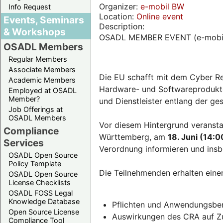
Organizer:
e-mobil BW
Info Request
Location:
Online event
Events, Seminars
Description:
& Workshops
OSADL MEMBER EVENT (e-mobi
OSADL Members
Regular Members
Associate Members
Die EU schafft mit dem Cyber Re
Academic Members
Hardware- und Softwareprodukten
Employed at OSADL
Member?
und Dienstleister entlang der g
Job Offerings at
OSADL Members
Vor diesem Hintergrund veransta
Compliance
Württemberg, am
18. Juni (14:0
Services
Verordnung informieren und insb
OSADL Open Source
Policy Template
Die Teilnehmenden erhalten eine
OSADL Open Source
License Checklists
OSADL FOSS Legal
Knowledge Database
Pflichten und Anwendungsber
Open Source License
Auswirkungen des CRA auf Zul
Compliance Tool