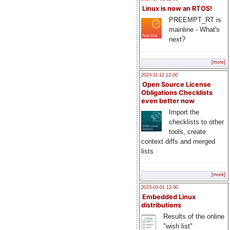
Linux is now an RTOS!
PREEMPT_RT is
mainline - What's
next?
[more]
2023-11-12 12:00
Open Source License
Obligations Checklists
even better now
Import the
checklists to other
tools, create
context diffs and merged
lists
[more]
2023-03-01 12:00
Embedded Linux
distributions
Results of the online
"wish list"