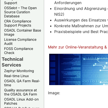
Anforderungen
Support
OSSelot – The Open
Einordnung und Abgrenzung d
Source Curation
NIS2)
Database
Auswirkungen des Einsatzes 
CRA Compliance
Support Projects
Konkrete Maßnahmen zur Umse
OSADL Container Base
Praxisbeispiele und Best Pra
Image
License Compliance
Audit
Mehr zur Online-Veranstaltung 
FOSS Compliance
Check
Technical
Services
Zephyr Monitoring
Real-time Linux
OSADL QA Farm Real-
time
Quality assurance at
Image:
the OSADL QA Farm
OSADL Linux Add-on
Patches