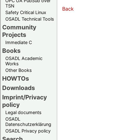
OPC UA PubSub over
TSN
Back
Safety Critical Linux
OSADL Technical Tools
Community
Projects
Immediate C
Books
OSADL Academic
Works
Other Books
HOWTOs
Downloads
Imprint/Privacy
policy
Legal documents
OSADL
Datenschutzerklärung
OSADL Privacy policy
Search