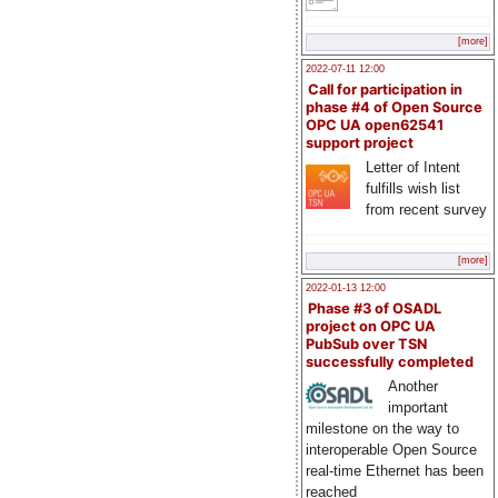
[more]
2022-07-11 12:00
Call for participation in
phase #4 of Open Source
OPC UA open62541
support project
Letter of Intent
fulfills wish list
from recent survey
[more]
2022-01-13 12:00
Phase #3 of OSADL
project on OPC UA
PubSub over TSN
successfully completed
Another
important
milestone on the way to
interoperable Open Source
real-time Ethernet has been
reached