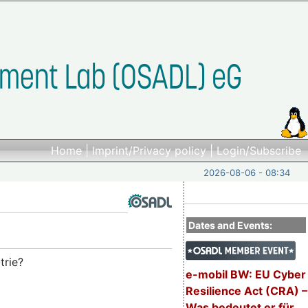
Home
|
Imprint/Privacy policy
|
Login/Subscribe
2026-08-06 - 08:34
Dates and Events:
trie?
e-mobil BW: EU Cyber
Resilience Act (CRA) –
Was bedeutet er für