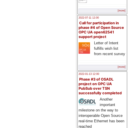
[more]
2022-07-11 12:00
Call for participation in
phase #4 of Open Source
OPC UA open62541
support project
Letter of Intent
fulfills wish list
from recent survey
[more]
2022-01-13 12:00
Phase #3 of OSADL
project on OPC UA
PubSub over TSN
successfully completed
Another
important
milestone on the way to
interoperable Open Source
real-time Ethernet has been
reached