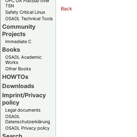
OPC UA PubSub over
TSN
Back
Safety Critical Linux
OSADL Technical Tools
Community
Projects
Immediate C
Books
OSADL Academic
Works
Other Books
HOWTOs
Downloads
Imprint/Privacy
policy
Legal documents
OSADL
Datenschutzerklärung
OSADL Privacy policy
Search