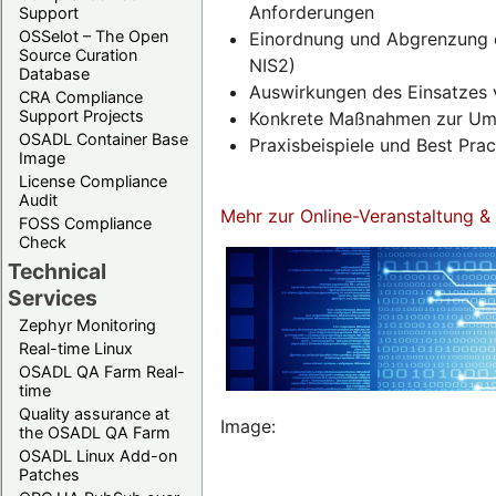
Anforderungen
Support
OSSelot – The Open
Einordnung und Abgrenzung d
Source Curation
NIS2)
Database
Auswirkungen des Einsatzes 
CRA Compliance
Support Projects
Konkrete Maßnahmen zur Umse
OSADL Container Base
Praxisbeispiele und Best Pra
Image
License Compliance
Audit
Mehr zur Online-Veranstaltung 
FOSS Compliance
Check
Technical
Services
Zephyr Monitoring
Real-time Linux
OSADL QA Farm Real-
time
Quality assurance at
Image:
the OSADL QA Farm
OSADL Linux Add-on
Patches