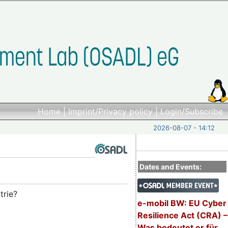
Home
|
Imprint/Privacy policy
|
Login/Subscribe
2026-08-07 - 14:12
Dates and Events:
trie?
e-mobil BW: EU Cyber
Resilience Act (CRA) –
Was bedeutet er für