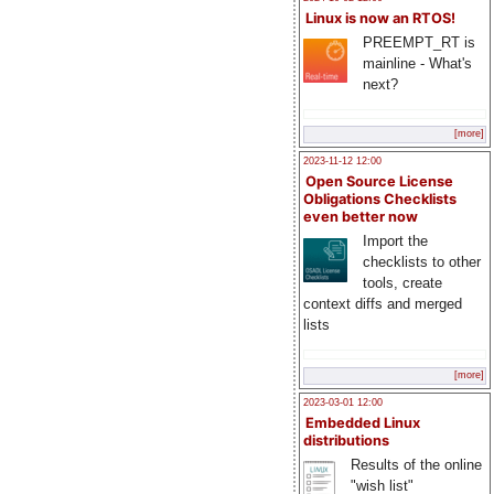
Linux is now an RTOS!
PREEMPT_RT is
mainline - What's
next?
[more]
2023-11-12 12:00
Open Source License
Obligations Checklists
even better now
Import the
checklists to other
tools, create
context diffs and merged
lists
[more]
2023-03-01 12:00
Embedded Linux
distributions
Results of the online
"wish list"