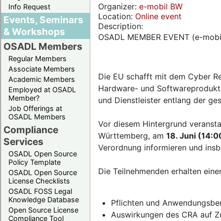
Organizer:
e-mobil BW
Info Request
Location:
Online event
Events, Seminars
Description:
& Workshops
OSADL MEMBER EVENT (e-mobi
OSADL Members
Regular Members
Associate Members
Die EU schafft mit dem Cyber Re
Academic Members
Hardware- und Softwareprodukten
Employed at OSADL
Member?
und Dienstleister entlang der g
Job Offerings at
OSADL Members
Vor diesem Hintergrund veransta
Compliance
Württemberg, am
18. Juni (14:0
Services
Verordnung informieren und insb
OSADL Open Source
Policy Template
Die Teilnehmenden erhalten eine
OSADL Open Source
License Checklists
OSADL FOSS Legal
Knowledge Database
Pflichten und Anwendungsber
Open Source License
Auswirkungen des CRA auf Zul
Compliance Tool