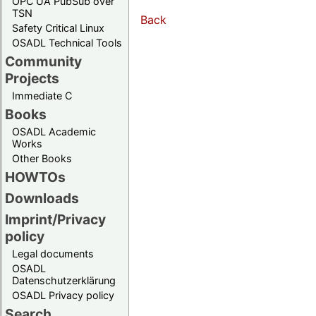
OPC UA PubSub over
TSN
Back
Safety Critical Linux
OSADL Technical Tools
Community
Projects
Immediate C
Books
OSADL Academic
Works
Other Books
HOWTOs
Downloads
Imprint/Privacy
policy
Legal documents
OSADL
Datenschutzerklärung
OSADL Privacy policy
Search