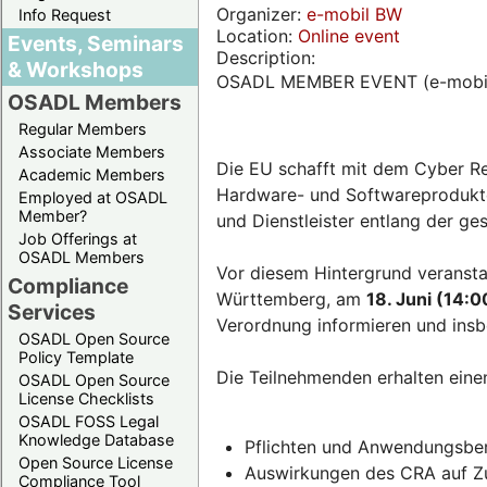
Organizer:
e-mobil BW
Info Request
Location:
Online event
Events, Seminars
Description:
& Workshops
OSADL MEMBER EVENT (e-mobi
OSADL Members
Regular Members
Associate Members
Die EU schafft mit dem Cyber Re
Academic Members
Hardware- und Softwareprodukten
Employed at OSADL
Member?
und Dienstleister entlang der g
Job Offerings at
OSADL Members
Vor diesem Hintergrund veransta
Compliance
Württemberg, am
18. Juni (14:0
Services
Verordnung informieren und insb
OSADL Open Source
Policy Template
Die Teilnehmenden erhalten eine
OSADL Open Source
License Checklists
OSADL FOSS Legal
Knowledge Database
Pflichten und Anwendungsber
Open Source License
Auswirkungen des CRA auf Zul
Compliance Tool