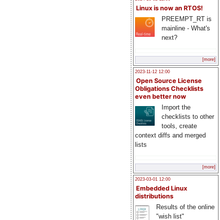
Linux is now an RTOS!
PREEMPT_RT is
mainline - What's
next?
[more]
2023-11-12 12:00
Open Source License
Obligations Checklists
even better now
Import the
checklists to other
tools, create
context diffs and merged
lists
[more]
2023-03-01 12:00
Embedded Linux
distributions
Results of the online
"wish list"