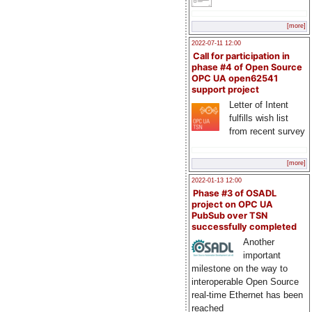
[more]
2022-07-11 12:00
Call for participation in
phase #4 of Open Source
OPC UA open62541
support project
Letter of Intent
fulfills wish list
from recent survey
[more]
2022-01-13 12:00
Phase #3 of OSADL
project on OPC UA
PubSub over TSN
successfully completed
Another
important
milestone on the way to
interoperable Open Source
real-time Ethernet has been
reached