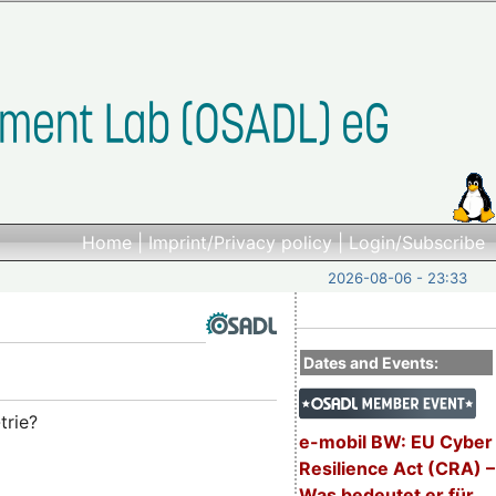
Home
|
Imprint/Privacy policy
|
Login/Subscribe
2026-08-06 - 23:33
Dates and Events:
trie?
e-mobil BW: EU Cyber
Resilience Act (CRA) –
Was bedeutet er für