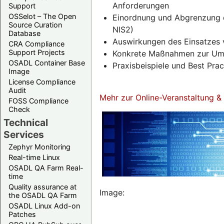
Anforderungen
Support
OSSelot – The Open
Einordnung und Abgrenzung d
Source Curation
NIS2)
Database
Auswirkungen des Einsatzes 
CRA Compliance
Support Projects
Konkrete Maßnahmen zur Umse
OSADL Container Base
Praxisbeispiele und Best Pra
Image
License Compliance
Audit
Mehr zur Online-Veranstaltung 
FOSS Compliance
Check
Technical
Services
Zephyr Monitoring
Real-time Linux
OSADL QA Farm Real-
time
Quality assurance at
Image:
the OSADL QA Farm
OSADL Linux Add-on
Patches