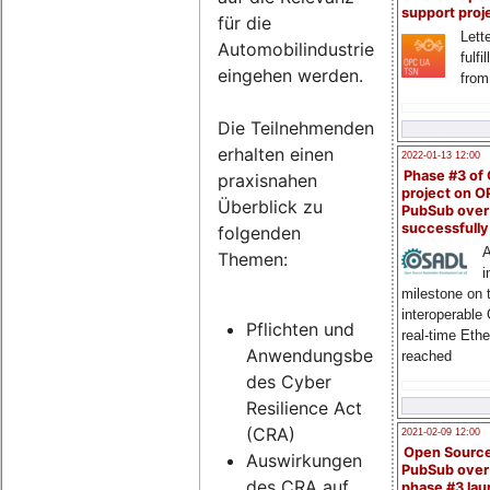
support proj
für die
Lette
Automobilindustrie
fulfi
eingehen werden.
from
Die Teilnehmenden
erhalten einen
2022-01-13 12:00
Phase #3 of
praxisnahen
project on 
Überblick zu
PubSub over
successfull
folgenden
A
Themen:
i
milestone on 
interoperable
Pflichten und
real-time Eth
Anwendungsbereich
reached
des Cyber
Resilience Act
(CRA)
2021-02-09 12:00
Open Sourc
Auswirkungen
PubSub over
des CRA auf
phase #3 la