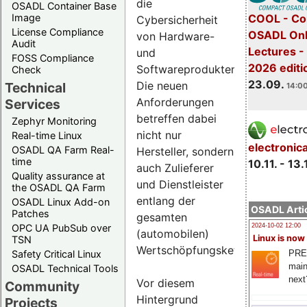
die
OSADL Container Base
COOL - Co
Image
Cybersicherheit
License Compliance
OSADL Onl
von Hardware-
Audit
Lectures 
und
FOSS Compliance
2026 editi
Softwareprodukten.
Check
23.09.
Die neuen
Technical
14:00
Anforderungen
Services
betreffen dabei
Zephyr Monitoring
nicht nur
Real-time Linux
electronic
OSADL QA Farm Real-
Hersteller, sondern
time
10.11. - 13.
auch Zulieferer
Quality assurance at
und Dienstleister
the OSADL QA Farm
entlang der
OSADL Linux Add-on
OSADL Artic
Patches
gesamten
OPC UA PubSub over
2024-10-02 12:00
(automobilen)
Linux is now
TSN
Wertschöpfungskette.
PRE
Safety Critical Linux
main
OSADL Technical Tools
next
Vor diesem
Community
Hintergrund
Projects