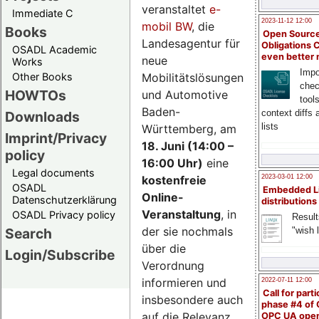
veranstaltet
e-
Immediate C
2023-11-12 12:00
mobil BW
, die
Books
Open Source
Landesagentur für
Obligations 
OSADL Academic
even better
neue
Works
Impo
Mobilitätslösungen
Other Books
chec
HOWTOs
und Automotive
tool
Baden-
context diffs
Downloads
lists
Württemberg, am
Imprint/Privacy
18. Juni (14:00 –
policy
16:00 Uhr)
eine
Legal documents
kostenfreie
2023-03-01 12:00
OSADL
Embedded L
Online-
Datenschutzerklärung
distributions
Veranstaltung
, in
OSADL Privacy policy
Result
der sie nochmals
"wish l
Search
über die
Login/Subscribe
Verordnung
informieren und
2022-07-11 12:00
Call for parti
insbesondere auch
phase #4 of
auf die Relevanz
OPC UA ope