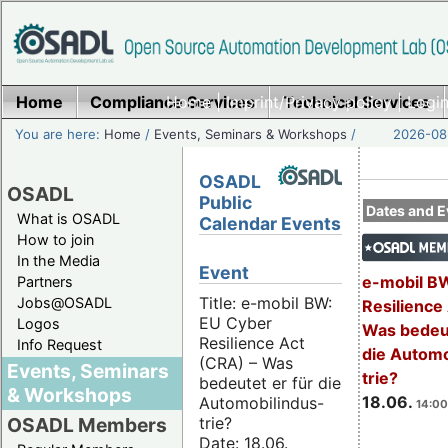
Home
Compliance Services
Home
|
Imprint/Privacy policy
Technical Services
|
Login
You are here:
Home
/
Events, Seminars & Workshops
/
2026-08-
OSADL
OSADL
Public
Dates and E
What is OSADL
Calendar Events
How to join
In the Media
Event
e-mobil B
Partners
Title: e-mobil BW:
Jobs@OSADL
Resilience
EU Cyber
Logos
Was bedeut
Resilience Act
Info Request
die Automo
(CRA) – Was
Events, Seminars
trie?
bedeutet er für die
& Workshops
18.06.
Automobilindus-
14:00
trie?
OSADL Members
Date: 18.06.