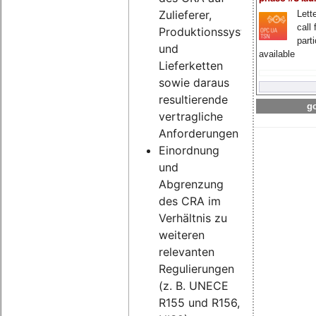
Zulieferer,
Lette
call 
Produktionssysteme
part
und
available
Lieferketten
sowie daraus
resultierende
go
vertragliche
Anforderungen
Einordnung
und
Abgrenzung
des CRA im
Verhältnis zu
weiteren
relevanten
Regulierungen
(z. B. UNECE
R155 und R156,