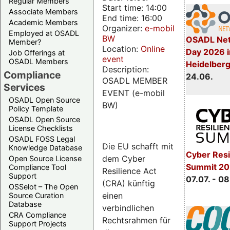
Regular Members
Start time: 14:00
Associate Members
End time: 16:00
Academic Members
Organizer:
e-mobil
Employed at OSADL
BW
OSADL Net
Member?
Location:
Online
Day 2026 i
Job Offerings at
event
OSADL Members
Heidelber
Description:
Compliance
24.06.
OSADL MEMBER
Services
EVENT (e-mobil
OSADL Open Source
BW)
Policy Template
OSADL Open Source
License Checklists
OSADL FOSS Legal
Die EU schafft mit
Knowledge Database
Cyber Resi
dem Cyber
Open Source License
Summit 2
Compliance Tool
Resilience Act
Support
07.07. - 08
(CRA) künftig
OSSelot – The Open
einen
Source Curation
Database
verbindlichen
CRA Compliance
Rechtsrahmen für
Support Projects